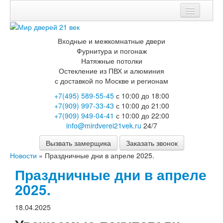
Мои заказы
Входные и межкомнатные двери
Корзина
Фурнитура и погонаж
Натяжные потолки
Вход
Остекление из ПВХ и алюминия
с доставкой по Москве и регионам
Каталог
+7(495) 589-55-45
с 10:00 до 18:00
+7(909) 997-33-43
с 10:00 до 21:00
Входные двери
+7(909) 949-04-41
с 10:00 до 22:00
Двери с терморазрывом для улицы
info@mirdverei21vek.ru
24/7
Противопожарные двери
Двери Бункер
Вызвать замерщика
Заказать звонок
Двери Лекс
Новости
»
Праздничные дни в апреле 2025.
Двери Рыцарь
Двери Термодор
Праздничные дни в апреле
Арктика
2025.
Монолит
Стайл
Термо
18.04.2025
Термо Лацио