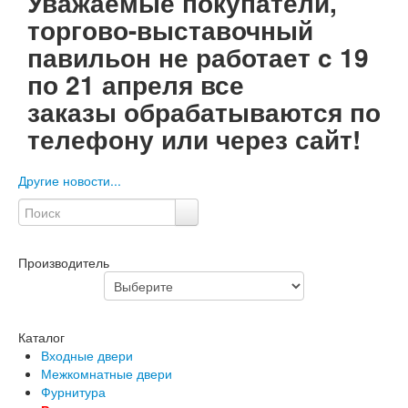
Уважаемые покупатели,
Флагман
торгово-выставочный
Электрозамок Смарт
Заводские двери
павильон не работает c 19
Двери Лабиринт
по 21 апреля все
Лабиринт Аляска Лайт
Лабиринт Арт
заказы обрабатываются по
Лабиринт Атлантик
телефону или через сайт!
Лабиринт Бетон
Лабиринт Верса
Лабиринт Версаль
Другие новости...
Лабиринт Гранд
Лабиринт Дверь двойная тамбурная под
заказ
Лабиринт Имперо
Лабиринт Инфинити
Производитель
Лабиринт Иссида
Лабиринт Карбон
Лабиринт Кармина
Лабиринт Классик Антик медный
Каталог
Лабиринт Классик Шагрень
Входные двери
Лабиринт Кредор
Межкомнатные двери
Лабиринт Лаб Про
Фурнитура
Лабиринт Лайн Вайт