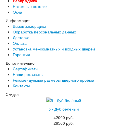
Распродажа
Лабиринт Леолаб
Натяжные потолки
Лабиринт Лондон
Окна
Лабиринт Лофт
Информация
Лабиринт Мегаполис
Вызов замерщика
Лабиринт Норд Плюс
Обработка персональных данных
Лабиринт Нью Йорк
Доставка
Лабиринт Пазл
Оплата
Лабиринт Пиано
Установка межкомнатных и входных дверей
Лабиринт Пиано Смарт 2.0
Гарантия
Лабиринт Платинум
Лабиринт Полярис лайт
Дополнительно
Лабиринт Роял
Сертификаты
Лабиринт Сильвер
Наши реквизиты
Лабиринт Сияна
Рекомендуемые размеры дверного проёма
Лабиринт Скайлаб
Контакты
Лабиринт Скандия
Скидки
Лабиринт Смартлаб
Лабиринт Соналаб
Лабиринт Термолайт
5 - Дуб белёный
Лабиринт Термомагнит
42000 руб.
Лабиринт Трендо
26500 руб.
Лабиринт Тундра Плюс