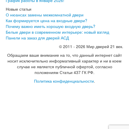
График работы в январе 2026!
Интекрон Тетра
Интекрон Фараон
Новые статьи
Интекрон Форте
О нюансах замены межкомнатной двери
Двери АСД
Как формируется цена на входные двери?
Двери Ратибор
Почему важно иметь хорошую входную дверь?
Двери Аргус
Белые двери в современном интерьере: новый взгляд
Тамбурные двери
Панели на заказ для дверей АСД
Межкомнатные двери
© 2011 - 2026 Мир дверей 21 век.
Двери Альберо
Альянс
Обращаем ваше внимание на то, что данный интернет сайт
Вест
носит исключительно информативный характер и ни в коем
Галерея
случае не является публичной офертой, согласно
Геометрия
положениям Статьи 437 ГК РФ.
Графика
Политика конфиденциальности
.
Империя
Классика
Лайн
Мегаполис
Мегаполис ГЛ
Неоклассика Про
Скин
Тренд
Двери ВанМарк