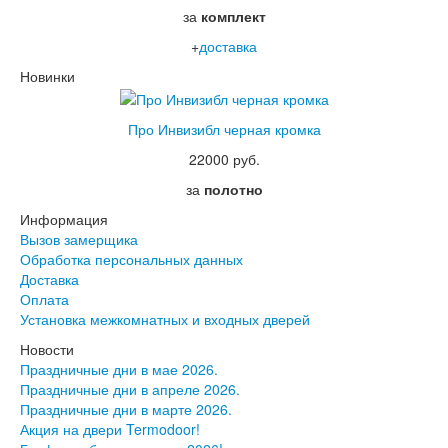
Лабиринт Урбан
за
комплект
Лабиринт Фрост
+
доставка
Лабиринт Шторм
Лабиринт Эволаб
Новинки
Двери Про
Двери Интекрон
Про Инвизибл черная кромка
Интекрон Брайтон Антрацит
Интекрон Вектор
22000 руб.
Интекрон Гектор
за
полотно
Интекрон Греция
Интекрон Италия
Информация
Интекрон Колизей
Вызов замерщика
Интекрон Колизей Белый
Обработка персональных данных
Интекрон Неаполь
Доставка
Интекрон Олимпия
Оплата
Интекрон Премьера
Установка межкомнатных и входных дверей
Интекрон Профит
Новости
Интекрон Ронда
Праздничные дни в мае 2026.
Интекрон Сицилия
Праздничные дни в апреле 2026.
Интекрон Спарта Белая
Праздничные дни в марте 2026.
Интекрон Спарта Грей
Акция на двери Termodoor!
Интекрон Термо