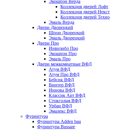
Экошпон Верда
Коллекция дверей Лофт
Коллекция дверей Некст
Коллекция дверей Техно
Эмаль Верда
Двери Дворецкий
Шпон Дворецкий
Эмаль Дворецкий
Двери Про
Инвизибл Про
Экошпон Про
Эмаль Про
Двери межкомнатные ВФД
Атум ВФД
Атум Про ВФД
Бейсик ВФД
Винтер ВФД
Иннова ВФД
Классик Арт ВФД
Стокгольм ВФД
Урбан ВФД
Эмалекс ВФД
Фурнитура
Фурнитура Adden bau
Фурнитура Bussare