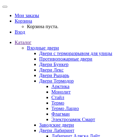
Мои заказы
Корзина
Корзина пуста.
Вход
Каталог
Входные двери
Двери с терморазрывом для улицы
Противопожарные двери
Двери Бункер
Двери Лекс
Двери Рыцарь
Двери Термодор
Арктика
Монолит
Стайл
Термо
Термо Лацио
Флагман
Электрозамок Смарт
Заводские двери
Двери Лабиринт
Лабиринт Аляска Лайт