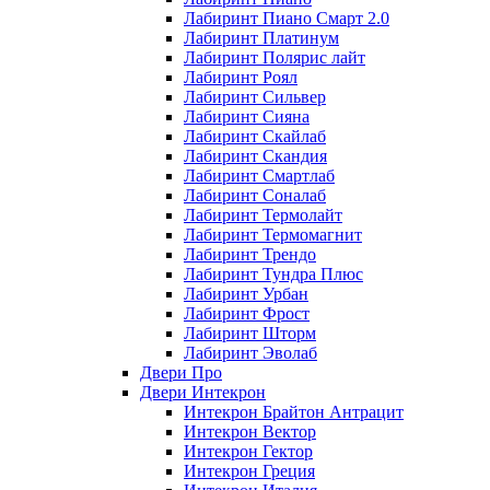
Лабиринт Пиано Смарт 2.0
Лабиринт Платинум
Лабиринт Полярис лайт
Лабиринт Роял
Лабиринт Сильвер
Лабиринт Сияна
Лабиринт Скайлаб
Лабиринт Скандия
Лабиринт Смартлаб
Лабиринт Соналаб
Лабиринт Термолайт
Лабиринт Термомагнит
Лабиринт Трендо
Лабиринт Тундра Плюс
Лабиринт Урбан
Лабиринт Фрост
Лабиринт Шторм
Лабиринт Эволаб
Двери Про
Двери Интекрон
Интекрон Брайтон Антрацит
Интекрон Вектор
Интекрон Гектор
Интекрон Греция