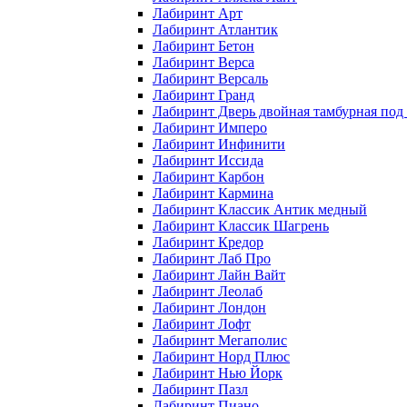
Лабиринт Арт
Лабиринт Атлантик
Лабиринт Бетон
Лабиринт Верса
Лабиринт Версаль
Лабиринт Гранд
Лабиринт Дверь двойная тамбурная под 
Лабиринт Имперо
Лабиринт Инфинити
Лабиринт Иссида
Лабиринт Карбон
Лабиринт Кармина
Лабиринт Классик Антик медный
Лабиринт Классик Шагрень
Лабиринт Кредор
Лабиринт Лаб Про
Лабиринт Лайн Вайт
Лабиринт Леолаб
Лабиринт Лондон
Лабиринт Лофт
Лабиринт Мегаполис
Лабиринт Норд Плюс
Лабиринт Нью Йорк
Лабиринт Пазл
Лабиринт Пиано