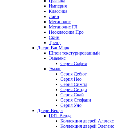
Графика
Империя
Классика
Лайн
Мегаполис
Мегаполис ГЛ
Неоклассика Про
Скин
Тренд
Двери ВанМарк
Шпон текстурированный
Эмалекс
Серия София
Эмаль
Серия Дебют
Серия Нео
Серия Симпл
Серия Синди
Серия Скай
Серия Стефани
Серия Уно
Двери Верда
ПЭТ Верда
Коллекция дверей Альтекс
Коллекция дверей Элеганс