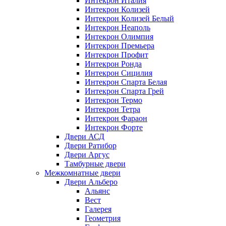
Интекрон Италия
Интекрон Колизей
Интекрон Колизей Белый
Интекрон Неаполь
Интекрон Олимпия
Интекрон Премьера
Интекрон Профит
Интекрон Ронда
Интекрон Сицилия
Интекрон Спарта Белая
Интекрон Спарта Грей
Интекрон Термо
Интекрон Тетра
Интекрон Фараон
Интекрон Форте
Двери АСД
Двери Ратибор
Двери Аргус
Тамбурные двери
Межкомнатные двери
Двери Альберо
Альянс
Вест
Галерея
Геометрия