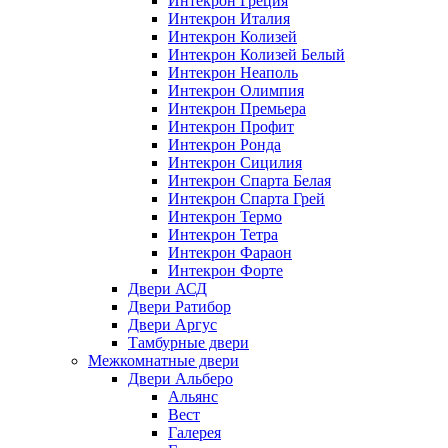
Интекрон Греция
Интекрон Италия
Интекрон Колизей
Интекрон Колизей Белый
Интекрон Неаполь
Интекрон Олимпия
Интекрон Премьера
Интекрон Профит
Интекрон Ронда
Интекрон Сицилия
Интекрон Спарта Белая
Интекрон Спарта Грей
Интекрон Термо
Интекрон Тетра
Интекрон Фараон
Интекрон Форте
Двери АСД
Двери Ратибор
Двери Аргус
Тамбурные двери
Межкомнатные двери
Двери Альберо
Альянс
Вест
Галерея