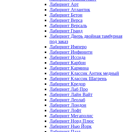
Лабиринт Арт
Лабиринт Атлантик
Лабиринт Бетон
Лабиринт Верса
Лабиринт Версаль
Лабиринт Гранд
Лабиринт Дверь двойная тамбурная
под заказ
Лабиринт Имперо
Лабиринт Инфинити
Лабиринт Иссида
Лабиринт Карбон
Лабиринт Кармина
Лабиринт Классик Антик медный
Лабиринт Классик Шагрень
Лабиринт Кредор
Лабиринт Лаб Про
Лабиринт Лайн Вайт
Лабиринт Леолаб
Лабиринт Лондон
Лабиринт Лофт
Лабиринт Мегаполис
Лабиринт Норд Плюс
Лабиринт Нью Йорк
Лабиринт Пазл