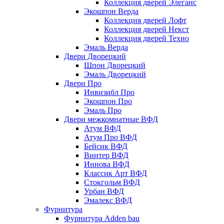
Коллекция дверей Элеганс
Экошпон Верда
Коллекция дверей Лофт
Коллекция дверей Некст
Коллекция дверей Техно
Эмаль Верда
Двери Дворецкий
Шпон Дворецкий
Эмаль Дворецкий
Двери Про
Инвизибл Про
Экошпон Про
Эмаль Про
Двери межкомнатные ВФД
Атум ВФД
Атум Про ВФД
Бейсик ВФД
Винтер ВФД
Иннова ВФД
Классик Арт ВФД
Стокгольм ВФД
Урбан ВФД
Эмалекс ВФД
Фурнитура
Фурнитура Adden bau