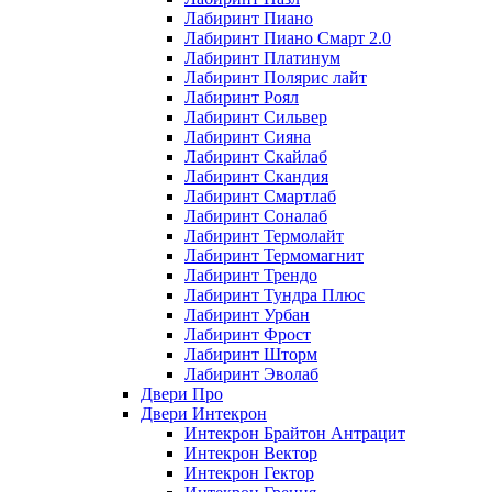
Лабиринт Пиано
Лабиринт Пиано Смарт 2.0
Лабиринт Платинум
Лабиринт Полярис лайт
Лабиринт Роял
Лабиринт Сильвер
Лабиринт Сияна
Лабиринт Скайлаб
Лабиринт Скандия
Лабиринт Смартлаб
Лабиринт Соналаб
Лабиринт Термолайт
Лабиринт Термомагнит
Лабиринт Трендо
Лабиринт Тундра Плюс
Лабиринт Урбан
Лабиринт Фрост
Лабиринт Шторм
Лабиринт Эволаб
Двери Про
Двери Интекрон
Интекрон Брайтон Антрацит
Интекрон Вектор
Интекрон Гектор