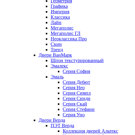
Геометрия
Графика
Империя
Классика
Лайн
Мегаполис
Мегаполис ГЛ
Неоклассика Про
Скин
Тренд
Двери ВанМарк
Шпон текстурированный
Эмалекс
Серия София
Эмаль
Серия Дебют
Серия Нео
Серия Симпл
Серия Синди
Серия Скай
Серия Стефани
Серия Уно
Двери Верда
ПЭТ Верда
Коллекция дверей Альтекс