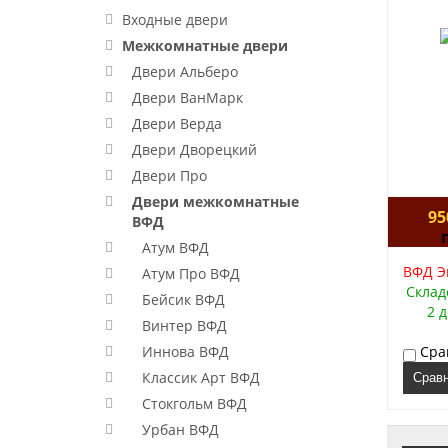
Входные двери
Межкомнатные двери
Двери Альберо
Двери ВанМарк
Двери Верда
Двери Дворецкий
Двери Про
Двери межкомнатные
95
ВФД
Атум ВФД
ВФД Эм
Атум Про ВФД
Склад
Бейсик ВФД
2 
Винтер ВФД
Иннова ВФД
Сра
Классик Арт ВФД
Срав
Стокгольм ВФД
Урбан ВФД