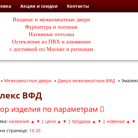
новка
Акции и скидки
Контакты
Входные и межкомнатные двери
Фурнитура и погонаж
Натяжные потолки
Остекление из ПВХ и алюминия
с доставкой по Москве и регионам
»
Межкомнатные двери
»
Двери межкомнатные ВФД
»
Эмалек
лекс ВФД
ор изделия по параметрам
вка:
название ▲
▼
|
цена ▲
▼
|
продажи ▲
▼
|
новинки ▲
▼
 на странице:
10
20