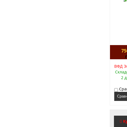
75
ВФД Эм
Склад
2 
Сра
Срав
К