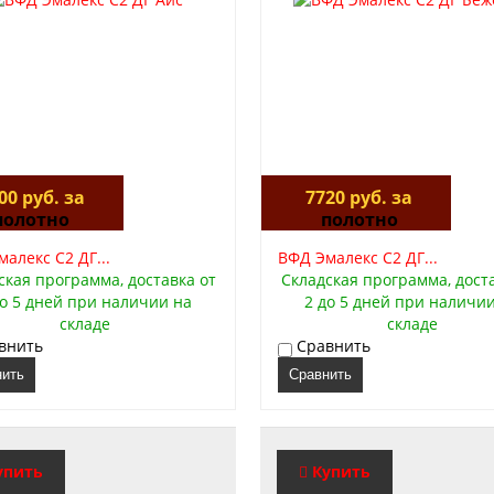
00 руб. за
7720 руб. за
полотно
полотно
алекс C2 ДГ...
ВФД Эмалекс C2 ДГ...
ская программа, доставка от
Складская программа, дост
до 5 дней при наличии на
2 до 5 дней при наличи
складе
складе
внить
Сравнить
нить
Сравнить
упить
Купить