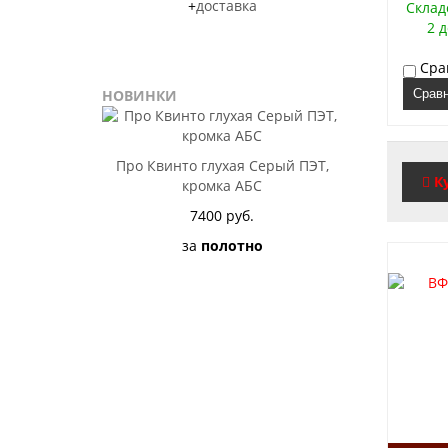
+
доставка
Склад
2 
Сра
НОВИНКИ
Срав
Про Квинто глухая Серый ПЭТ,
К
кромка АБС
7400 руб.
за
полотно