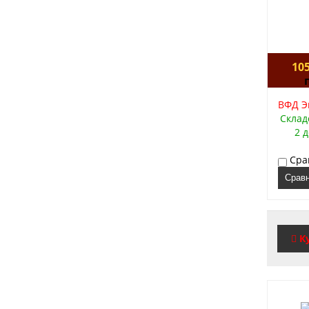
105
ВФД Эм
Склад
2 
Сра
Срав
К