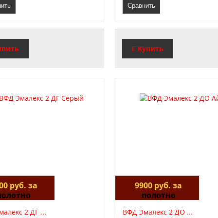
нить
Сравнить
упить
Купить
00 руб. за
9900 руб. за
полотно
полотно
алекс 2 ДГ ...
ВФД Эмалекс 2 ДО ...