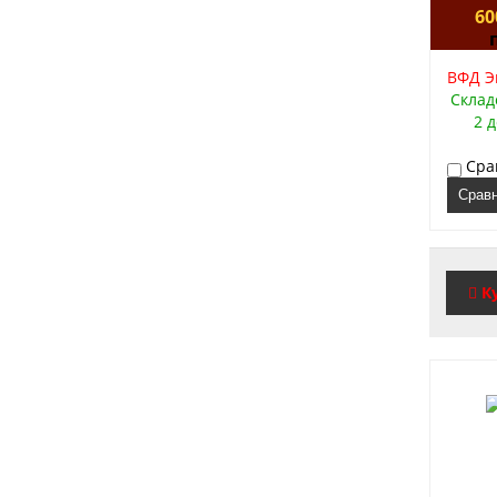
60
ВФД Эм
Склад
2 
Сра
Срав
К