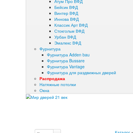
Атум Про ВФД
Бейсик ВФД
Винтер ВФД
Иннова ВФД
Классик Арт ВФД
Стокгольм ВФД
Урбан ВФД
Эмалекс ВФД
Фурнитура
Фурнитура Adden bau
Фурнитура Bussare
Фурнитура Vantage
Фурнитура для раздвижных дверей
Распродажа
Натяжные потолки
Окна
Каталог