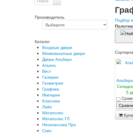
Гра
Производитель
Подбор 
Полотн
Каталог
Входные двери
Сортиро
Межкомнатные двери
Двери Альберо
Альянс
Вест
Галерея
Альберо
Геометрия
Складск
Графика
5 д
Империя
Сравн
Классика
Сравни
Лайн
Мегаполис
Купи
Мегаполис ГЛ
Неоклассика Про
Скин