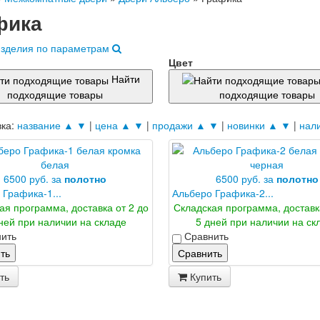
фика
изделия по параметрам
о
Цвет
Найти
подходящие товары
подходящие товары
вка:
название ▲
▼
|
цена ▲
▼
|
продажи ▲
▼
|
новинки ▲
▼
|
нал
6500 руб. за
полотно
6500 руб. за
полотно
 Графика-1...
Альберо Графика-2...
ая программа, доставка от 2 до
Складская программа, доставк
ней при наличии на складе
5 дней при наличии на ск
ить
Сравнить
ть
Сравнить
ть
Купить