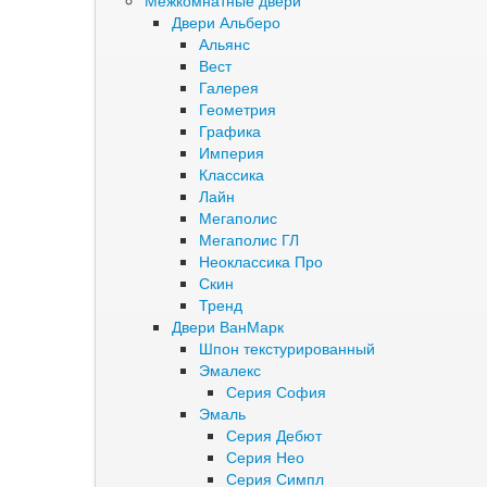
Межкомнатные двери
Двери Альберо
Альянс
Вест
Галерея
Геометрия
Графика
Империя
Классика
Лайн
Мегаполис
Мегаполис ГЛ
Неоклассика Про
Скин
Тренд
Двери ВанМарк
Шпон текстурированный
Эмалекс
Серия София
Эмаль
Серия Дебют
Серия Нео
Серия Симпл