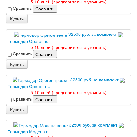
Эмаль Дворецкий
5-10 дней (предварительно уточнить)
Двери Про
Сравнить
Сравнить
Инвизибл Про
Купить
Экошпон Про
Эмаль Про
Двери межкомнатные ВФД
32500 руб. за
комплект
Атум ВФД
Термодор Орегон в...
Атум Про ВФД
5-10 дней (предварительно уточнить)
Бейсик ВФД
Сравнить
Сравнить
Винтер ВФД
Иннова ВФД
Купить
Классик Арт ВФД
Стокгольм ВФД
32500 руб. за
комплект
Урбан ВФД
Термодор Орегон г...
Эмалекс ВФД
5-10 дней (предварительно уточнить)
Фурнитура
Сравнить
Фурнитура Adden bau
Сравнить
Фурнитура Bussare
Купить
Фурнитура Vantage
Фурнитура для раздвижных дверей
Распродажа
32500 руб. за
комплект
Натяжные потолки
Термодор Модена в...
Окна