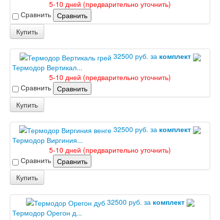
5-10 дней (предварительно уточнить)
Шпон текстурированный
Сравнить
Сравнить
Эмалекс
Серия София
Купить
Эмаль
Серия Дебют
Серия Нео
32500 руб. за
комплект
Серия Симпл
Термодор Вертикал...
Серия Синди
5-10 дней (предварительно уточнить)
Серия Скай
Сравнить
Сравнить
Серия Стефани
Купить
Серия Уно
Двери Верда
ПЭТ Верда
32500 руб. за
комплект
Коллекция дверей Альтекс
Термодор Виргиния...
Коллекция дверей Элеганс
5-10 дней (предварительно уточнить)
Экошпон Верда
Сравнить
Сравнить
Коллекция дверей Лофт
Коллекция дверей Некст
Купить
Коллекция дверей Техно
Эмаль Верда
32500 руб. за
комплект
Двери Дворецкий
Шпон Дворецкий
Термодор Орегон д...