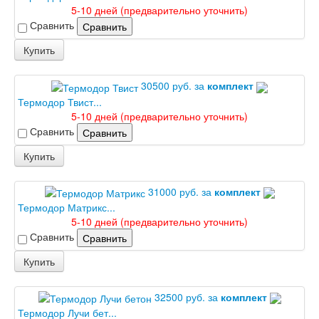
Лабиринт Урбан
5-10 дней (предварительно уточнить)
Лабиринт Фрост
Сравнить
Сравнить
Лабиринт Шторм
Лабиринт Эволаб
Купить
Двери Про
Двери Интекрон
30500 руб. за
комплект
Интекрон Брайтон Антрацит
Термодор Твист...
Интекрон Вектор
5-10 дней (предварительно уточнить)
Интекрон Гектор
Сравнить
Сравнить
Интекрон Греция
Интекрон Италия
Купить
Интекрон Колизей
Интекрон Колизей Белый
31000 руб. за
комплект
Интекрон Неаполь
Интекрон Олимпия
Термодор Матрикс...
Интекрон Премьера
5-10 дней (предварительно уточнить)
Интекрон Профит
Сравнить
Сравнить
Интекрон Ронда
Купить
Интекрон Сицилия
Интекрон Спарта Белая
Интекрон Спарта Грей
32500 руб. за
комплект
Интекрон Термо
Термодор Лучи бет...