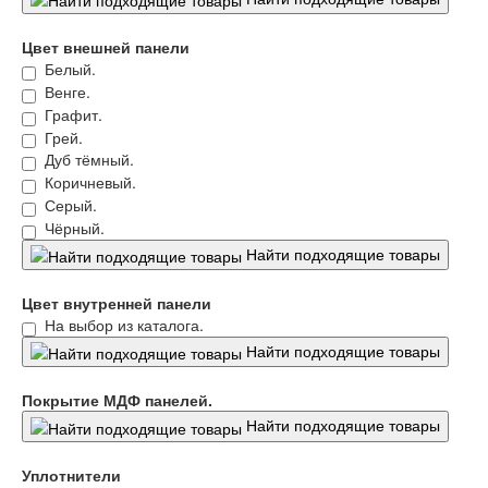
Флагман
Электрозамок Смарт
Цвет внешней панели
Заводские двери
Белый.
Двери Лабиринт
Венге.
Лабиринт Аляска Лайт
Графит.
Лабиринт Арт
Лабиринт Атлантик
Грей.
Лабиринт Бетон
Дуб тёмный.
Лабиринт Верса
Коричневый.
Лабиринт Версаль
Серый.
Лабиринт Гранд
Чёрный.
Лабиринт Дверь двойная тамбурная под
Найти подходящие товары
заказ
Лабиринт Имперо
Цвет внутренней панели
Лабиринт Инфинити
На выбор из каталога.
Лабиринт Иссида
Найти подходящие товары
Лабиринт Карбон
Лабиринт Кармина
Лабиринт Классик Антик медный
Покрытие МДФ панелей.
Лабиринт Классик Шагрень
Найти подходящие товары
Лабиринт Кредор
Лабиринт Лаб Про
Уплотнители
Лабиринт Лайн Вайт