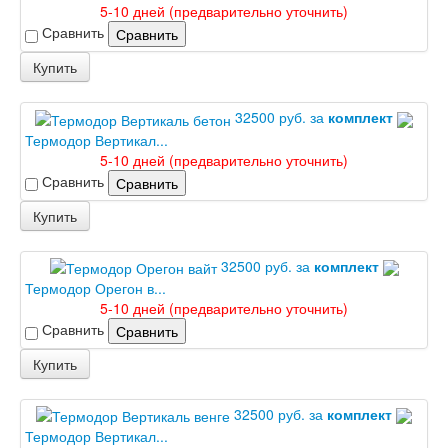
Интекрон Тетра
5-10 дней (предварительно уточнить)
Интекрон Фараон
Сравнить
Сравнить
Интекрон Форте
Двери АСД
Купить
Двери Ратибор
Двери Аргус
32500 руб. за
комплект
Тамбурные двери
Термодор Вертикал...
Межкомнатные двери
5-10 дней (предварительно уточнить)
Двери Альберо
Сравнить
Альянс
Сравнить
Вест
Купить
Галерея
Геометрия
Графика
32500 руб. за
комплект
Империя
Термодор Орегон в...
Классика
5-10 дней (предварительно уточнить)
Лайн
Сравнить
Сравнить
Мегаполис
Мегаполис ГЛ
Купить
Неоклассика Про
Скин
32500 руб. за
комплект
Тренд
Термодор Вертикал...
Двери ВанМарк