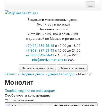
Мои заказы
Входные и межкомнатные двери
Корзина
Фурнитура и погонаж
Натяжные потолки
Вход
Остекление из ПВХ и алюминия
с доставкой по Москве и регионам
Каталог
+7(495) 589-55-45
с 10:00 до 18:00
+7(909) 997-33-43
с 10:00 до 21:00
Входные двери
+7(909) 949-04-41
с 10:00 до 22:00
Двери с терморазрывом для улицы
info@mirdverei21vek.ru
24/7
Противопожарные двери
Двери Бункер
Вызвать замерщика
Заказать звонок
Двери Лекс
Каталог
»
Входные двери
»
Двери Термодор
»
Монолит
Двери Рыцарь
Двери Термодор
Монолит
Арктика
Монолит
Подбор изделия по параметрам
Стайл
Особенности конструкции.
Термо
Глухое полотно.
Термо Лацио
Найти подходящие товары