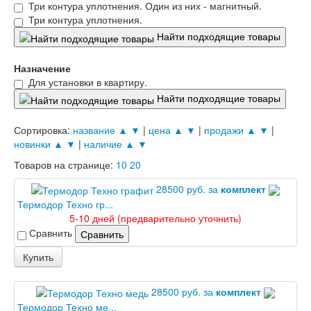
Три контура уплотнения. Один из них - магнитный.
Лабиринт Леолаб
Три контура уплотнения.
Лабиринт Лондон
Найти подходящие товары
Лабиринт Лофт
Лабиринт Мегаполис
Лабиринт Норд Плюс
Назначение
Лабиринт Нью Йорк
Для установки в квартиру.
Лабиринт Пазл
Найти подходящие товары
Лабиринт Пиано
Лабиринт Пиано Смарт 2.0
Сортировка:
название ▲
▼
|
цена ▲
▼
|
продажи ▲
▼
|
Лабиринт Платинум
новинки ▲
▼
|
наличие ▲
▼
Лабиринт Полярис лайт
Товаров на странице:
10
20
Лабиринт Роял
Лабиринт Сильвер
28500 руб. за
комплект
Лабиринт Сияна
Термодор Техно гр...
Лабиринт Скайлаб
5-10 дней (предварительно уточнить)
Лабиринт Скандия
Сравнить
Лабиринт Смартлаб
Сравнить
Лабиринт Соналаб
Купить
Лабиринт Термолайт
Лабиринт Термомагнит
Лабиринт Трендо
28500 руб. за
комплект
Лабиринт Тундра Плюс
Термодор Техно ме...