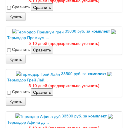
5-10 дней (предварительно уточнить)
Сравнить
Сравнить
Информация
Вызов замерщика
Купить
Обработка персональных данных
Доставка
33000 руб. за
комплект
Оплата
Термодор Премиум ...
Установка межкомнатных и входных дверей
5-10 дней (предварительно уточнить)
Отзывы клиентов
Сравнить
Сравнить
Новости
Доставка
Купить
Установка
33500 руб. за
комплект
Термодор Грей Лай...
Акции и скидки
5-10 дней (предварительно уточнить)
Сравнить
Сравнить
Контакты
Купить
33500 руб. за
комплект
Термодор Афина ду...
5-10 дней (предварительно уточнить)