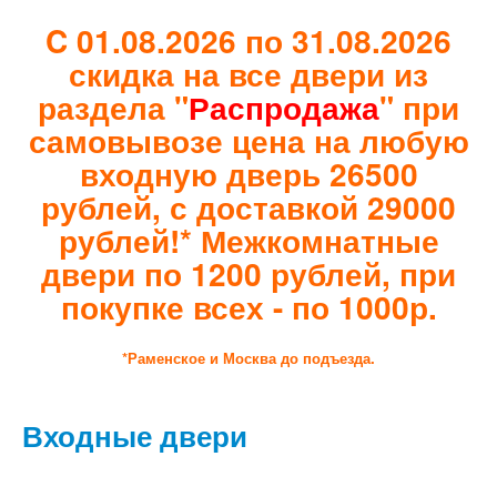
Лабиринт Леолаб
Лабиринт Лондон
C 01.08.2026 по 31.08.2026
Лабиринт Лофт
скидка на все двери из
Лабиринт Мегаполис
Лабиринт Норд Плюс
раздела
"
Распродажа
"
при
Лабиринт Нью Йорк
самовывозе цена на любую
Лабиринт Пазл
Лабиринт Пиано
входную дверь 26500
Лабиринт Пиано Смарт 2.0
рублей, с доставкой 29000
Лабиринт Платинум
Лабиринт Полярис лайт
рублей!* Межкомнатные
Лабиринт Роял
двери по 1200 рублей, при
Лабиринт Сильвер
Лабиринт Сияна
покупке всех - по 1000р.
Лабиринт Скайлаб
Лабиринт Скандия
*Раменское и Москва до подъезда.
Лабиринт Смартлаб
Лабиринт Соналаб
Лабиринт Термолайт
Лабиринт Термомагнит
Входные двери
Лабиринт Трендо
Лабиринт Тундра Плюс
Лабиринт Урбан