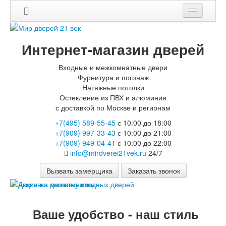
Мои заказы
Интернет-магазин дверей
Корзина
Входные и межкомнатные двери
Вход
Фурнитура и погонаж
Натяжные потолки
Каталог
Остекление из ПВХ и алюминия
с доставкой по Москве и регионам
Входные двери
Двери с терморазрывом для улицы
+7(495) 589-55-45
с 10:00 до 18:00
Противопожарные двери
+7(909) 997-33-43
с 10:00 до 21:00
Двери Бункер
+7(909) 949-04-41
с 10:00 до 22:00
Двери Лекс
info@mirdverei21vek.ru
24/7
Двери Термодор
Вызвать замерщика
Заказать звонок
Арктика
Монолит
Стайл
Термо
Ваше удобство - наш стиль
Термо Лацио
Флагман