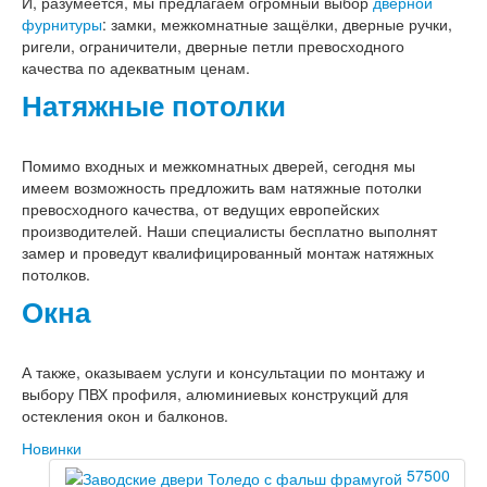
И, разумеется, мы предлагаем огромный выбор
дверной
Интекрон Фараон
фурнитуры
: замки, межкомнатные защёлки, дверные ручки,
Интекрон Форте
ригели, ограничители, дверные петли превосходного
Двери АСД
качества по адекватным ценам.
Двери Ратибор
Двери Аргус
Натяжные потолки
Тамбурные двери
Межкомнатные двери
Двери Альберо
Помимо входных и межкомнатных дверей, сегодня мы
Альянс
имеем возможность предложить вам натяжные потолки
Вест
превосходного качества, от ведущих европейских
Галерея
производителей. Наши специалисты бесплатно выполнят
Геометрия
замер и проведут квалифицированный монтаж натяжных
Графика
потолков.
Империя
Окна
Классика
Лайн
Мегаполис
А также, оказываем услуги и консультации по монтажу и
Мегаполис ГЛ
выбору ПВХ профиля, алюминиевых конструкций для
Неоклассика Про
остекления окон и балконов.
Скин
Тренд
Новинки
Двери ВанМарк
57500