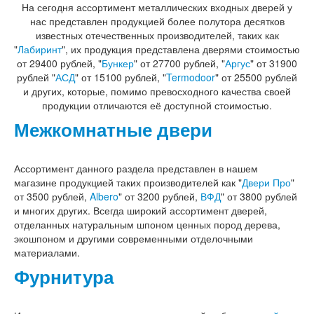
На сегодня ассортимент металлических входных дверей у
Лабиринт Фрост
нас представлен продукцией более полутора десятков
Лабиринт Шторм
известных отечественных производителей, таких как
Лабиринт Эволаб
"
Лабиринт
", их продукция представлена дверями стоимостью
Двери Про
от 29400 рублей, "
Бункер
" от 27700 рублей, "
Аргус
" от 31900
Двери Интекрон
рублей "
АСД
" от 15100 рублей, "
Termodoor
" от 25500 рублей
Интекрон Брайтон Антрацит
и других, которые, помимо превосходного качества своей
Интекрон Вектор
продукции отличаются её доступной стоимостью.
Интекрон Гектор
Интекрон Греция
Межкомнатные двери
Интекрон Италия
Интекрон Колизей
Интекрон Колизей Белый
Ассортимент данного раздела представлен в нашем
Интекрон Неаполь
магазине продукцией таких производителей как "
Двери Про
"
Интекрон Олимпия
от 3500 рублей,
Albero
" от 3200 рублей,
ВФД
" от 3800 рублей
Интекрон Премьера
и многих других. Всегда широкий ассортимент дверей,
Интекрон Профит
отделанных натуральным шпоном ценных пород дерева,
Интекрон Ронда
экошпоном и другими современными отделочными
Интекрон Сицилия
материалами.
Интекрон Спарта Белая
Фурнитура
Интекрон Спарта Грей
Интекрон Термо
Интекрон Тетра