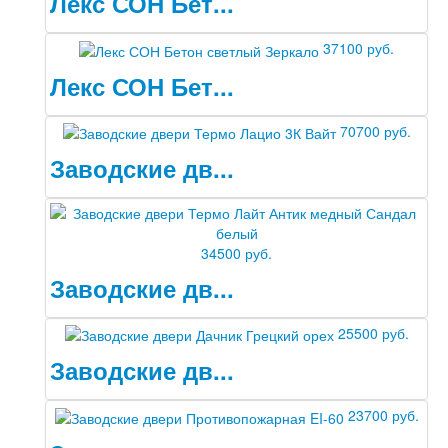
Лекс СОН Бет...
Двери Про
Инвизибл Про
37100 руб.
Экошпон Про
Эмаль Про
Лекс СОН Бет...
Двери межкомнатные ВФД
Атум ВФД
70700 руб.
Атум Про ВФД
Бейсик ВФД
Заводские дв...
Винтер ВФД
Иннова ВФД
Классик Арт ВФД
Стокгольм ВФД
Урбан ВФД
34500 руб.
Эмалекс ВФД
Заводские дв...
Фурнитура
Фурнитура Adden bau
Фурнитура Bussare
25500 руб.
Фурнитура Vantage
Заводские дв...
Фурнитура для раздвижных дверей
Распродажа
Натяжные потолки
23700 руб.
Окна