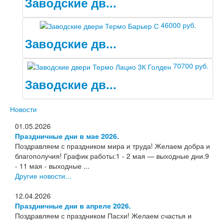
Заводские дв...
Информация
Вызов замерщика
46000 руб.
Обработка персональных данных
Заводские дв...
Доставка
Оплата
Установка межкомнатных и входных дверей
70700 руб.
Отзывы клиентов
Заводские дв...
Новости
Доставка
Новости
Установка
01.05.2026
Акции и скидки
Праздничные дни в мае 2026.
Поздравляем с праздником мира и труда! Желаем добра и
Контакты
благополучия! График работы:1 - 2 мая — выходные дни.9
- 11 мая - выходные ...
Другие новости...
12.04.2026
Праздничные дни в апреле 2026.
Поздравляем с праздником Пасхи! Желаем счастья и