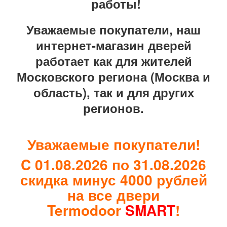
работы!
Электрозамок Смарт
Заводские двери
Уважаемые покупатели, наш
Двери Лабиринт
Лабиринт Аляска Лайт
интернет-магазин дверей
Лабиринт Арт
Лабиринт Атлантик
работает как для жителей
Лабиринт Бетон
Московского региона (Москва и
Лабиринт Верса
Лабиринт Версаль
область), так и для других
Лабиринт Гранд
регионов.
Лабиринт Дверь двойная тамбурная под
заказ
Лабиринт Имперо
Лабиринт Инфинити
Уважаемые покупатели!
Лабиринт Иссида
Лабиринт Карбон
C 01.08.2026 по 31.08.2026
Лабиринт Кармина
скидка минус 4000 рублей
Лабиринт Классик Антик медный
Лабиринт Классик Шагрень
на все двери
Лабиринт Кредор
Termodoor
SMART
!
Лабиринт Лаб Про
Лабиринт Лайн Вайт