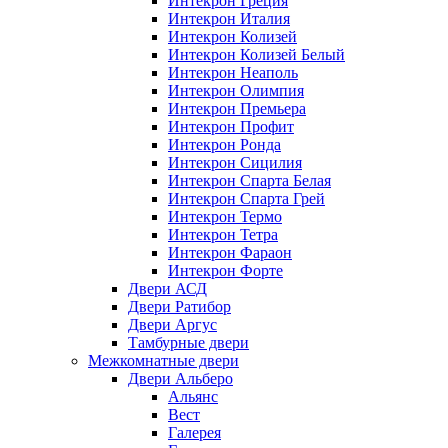
Интекрон Греция
Интекрон Италия
Интекрон Колизей
Интекрон Колизей Белый
Интекрон Неаполь
Интекрон Олимпия
Интекрон Премьера
Интекрон Профит
Интекрон Ронда
Интекрон Сицилия
Интекрон Спарта Белая
Интекрон Спарта Грей
Интекрон Термо
Интекрон Тетра
Интекрон Фараон
Интекрон Форте
Двери АСД
Двери Ратибор
Двери Аргус
Тамбурные двери
Межкомнатные двери
Двери Альберо
Альянс
Вест
Галерея