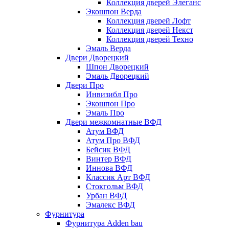
Коллекция дверей Элеганс
Экошпон Верда
Коллекция дверей Лофт
Коллекция дверей Некст
Коллекция дверей Техно
Эмаль Верда
Двери Дворецкий
Шпон Дворецкий
Эмаль Дворецкий
Двери Про
Инвизибл Про
Экошпон Про
Эмаль Про
Двери межкомнатные ВФД
Атум ВФД
Атум Про ВФД
Бейсик ВФД
Винтер ВФД
Иннова ВФД
Классик Арт ВФД
Стокгольм ВФД
Урбан ВФД
Эмалекс ВФД
Фурнитура
Фурнитура Adden bau