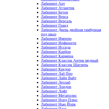
Лабиринт Арт
Лабиринт Атлантик
Лабиринт Бетон
Лабиринт Верса
Лабиринт Версаль
Лабиринт Гранд
Лабиринт Дверь двойная тамбурная
под заказ
Лабиринт Имперо
Лабиринт Инфинити
Лабиринт Иссида
Лабиринт Карбон
Лабиринт Кармина
Лабиринт Классик Антик медный
Лабиринт Классик Шагрень
Лабиринт Кредор
Лабиринт Лаб Про
Лабиринт Лайн Вайт
Лабиринт Леолаб
Лабиринт Лондон
Лабиринт Лофт
Лабиринт Мегаполис
Лабиринт Норд Плюс
Лабиринт Нью Йорк
Лабиринт Пазл