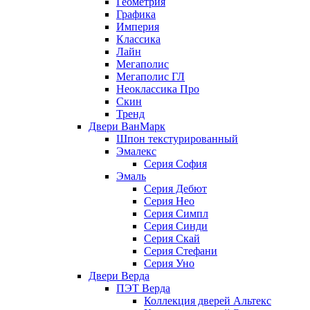
Геометрия
Графика
Империя
Классика
Лайн
Мегаполис
Мегаполис ГЛ
Неоклассика Про
Скин
Тренд
Двери ВанМарк
Шпон текстурированный
Эмалекс
Серия София
Эмаль
Серия Дебют
Серия Нео
Серия Симпл
Серия Синди
Серия Скай
Серия Стефани
Серия Уно
Двери Верда
ПЭТ Верда
Коллекция дверей Альтекс