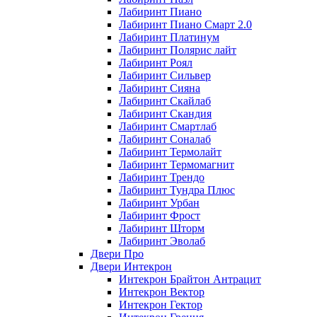
Лабиринт Пиано
Лабиринт Пиано Смарт 2.0
Лабиринт Платинум
Лабиринт Полярис лайт
Лабиринт Роял
Лабиринт Сильвер
Лабиринт Сияна
Лабиринт Скайлаб
Лабиринт Скандия
Лабиринт Смартлаб
Лабиринт Соналаб
Лабиринт Термолайт
Лабиринт Термомагнит
Лабиринт Трендо
Лабиринт Тундра Плюс
Лабиринт Урбан
Лабиринт Фрост
Лабиринт Шторм
Лабиринт Эволаб
Двери Про
Двери Интекрон
Интекрон Брайтон Антрацит
Интекрон Вектор
Интекрон Гектор