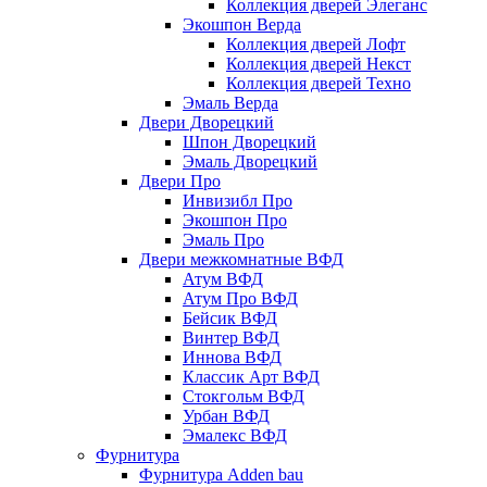
Коллекция дверей Элеганс
Экошпон Верда
Коллекция дверей Лофт
Коллекция дверей Некст
Коллекция дверей Техно
Эмаль Верда
Двери Дворецкий
Шпон Дворецкий
Эмаль Дворецкий
Двери Про
Инвизибл Про
Экошпон Про
Эмаль Про
Двери межкомнатные ВФД
Атум ВФД
Атум Про ВФД
Бейсик ВФД
Винтер ВФД
Иннова ВФД
Классик Арт ВФД
Стокгольм ВФД
Урбан ВФД
Эмалекс ВФД
Фурнитура
Фурнитура Adden bau