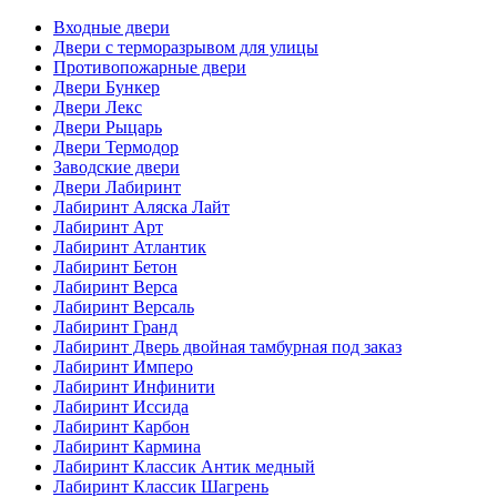
Входные двери
Двери с терморазрывом для улицы
Противопожарные двери
Двери Бункер
Двери Лекс
Двери Рыцарь
Двери Термодор
Заводские двери
Двери Лабиринт
Лабиринт Аляска Лайт
Лабиринт Арт
Лабиринт Атлантик
Лабиринт Бетон
Лабиринт Верса
Лабиринт Версаль
Лабиринт Гранд
Лабиринт Дверь двойная тамбурная под заказ
Лабиринт Имперо
Лабиринт Инфинити
Лабиринт Иссида
Лабиринт Карбон
Лабиринт Кармина
Лабиринт Классик Антик медный
Лабиринт Классик Шагрень