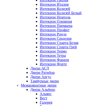
Интекрон Греция
Интекрон Италия
Интекрон Колизей
Интекрон Колизей Белый
Интекрон Неаполь
Интекрон Олимпия
Интекрон Премьера
Интекрон Профит
Интекрон Ронда
Интекрон Сицилия
Интекрон Спарта Белая
Интекрон Спарта Грей
Интекрон Термо
Интекрон Тетра
Интекрон Фараон
Интекрон Форте
Двери АСД
Двери Ратибор
Двери Аргус
Тамбурные двери
Межкомнатные двери
Двери Альберо
Альянс
Вест
Галерея