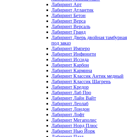
Лабиринт Арт
Лабиринт Атлантик
Лабиринт Бетон
Лабиринт Верса
Лабиринт Версаль
Лабиринт Гранд
Лабиринт Дверь двойная тамбурная
под заказ
Лабиринт Имперо
Лабиринт Инфинити
Лабиринт Иссида
Лабиринт Карбон
Лабиринт Кармина
Лабиринт Классик Антик медный
Лабиринт Классик Шагрень
Лабиринт Кредор
Лабиринт Лаб Про
Лабиринт Лайн Вайт
Лабиринт Леолаб
Лабиринт Лондон
Лабиринт Лофт
Лабиринт Мегаполис
Лабиринт Норд Плюс
Лабиринт Нью Йорк
Лабиринт Пазл