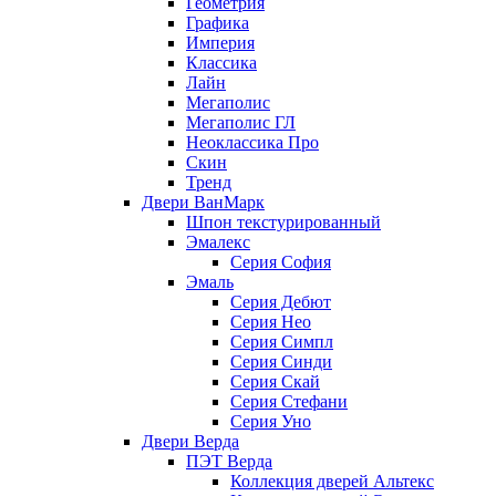
Геометрия
Графика
Империя
Классика
Лайн
Мегаполис
Мегаполис ГЛ
Неоклассика Про
Скин
Тренд
Двери ВанМарк
Шпон текстурированный
Эмалекс
Серия София
Эмаль
Серия Дебют
Серия Нео
Серия Симпл
Серия Синди
Серия Скай
Серия Стефани
Серия Уно
Двери Верда
ПЭТ Верда
Коллекция дверей Альтекс