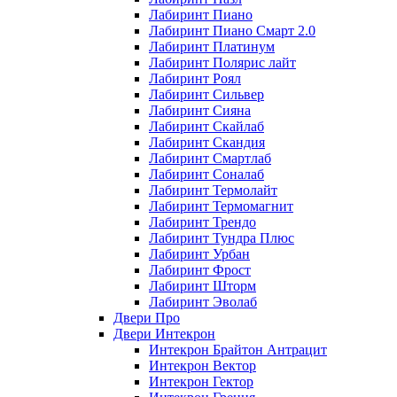
Лабиринт Пиано
Лабиринт Пиано Смарт 2.0
Лабиринт Платинум
Лабиринт Полярис лайт
Лабиринт Роял
Лабиринт Сильвер
Лабиринт Сияна
Лабиринт Скайлаб
Лабиринт Скандия
Лабиринт Смартлаб
Лабиринт Соналаб
Лабиринт Термолайт
Лабиринт Термомагнит
Лабиринт Трендо
Лабиринт Тундра Плюс
Лабиринт Урбан
Лабиринт Фрост
Лабиринт Шторм
Лабиринт Эволаб
Двери Про
Двери Интекрон
Интекрон Брайтон Антрацит
Интекрон Вектор
Интекрон Гектор