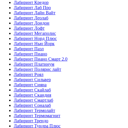
Лабиринт Кредор
Лабиринт Лаб Про
Лабиринт Лайн Вайт
Лабиринт Леолаб
Лабиринт Лондон
Лабиринт Лофт
Лабиринт Мегаполис
Лабиринт Норд Плюс
Лабиринт Нью Йорк
Лабиринт Пазл
Лабиринт Пиано
Лабиринт Пиано Смарт 2.0
Лабиринт Платинум
Лабиринт Полярис лайт
Лабиринт Роял
Лабиринт Сильвер
Лабиринт Сияна
Лабиринт Скайлаб
Лабиринт Скандия
Лабиринт Смартлаб
Лабиринт Соналаб
Лабиринт Термолайт
Лабиринт Термомагнит
Лабиринт Трендо
Лабиринт Тундра Плюс