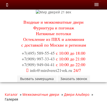
Мои заказы
Входные и межкомнатные двери
Корзина
Фурнитура и погонаж
Натяжные потолки
Вход
Остекление из ПВХ и алюминия
с доставкой по Москве и регионам
Каталог
Входные двери
+7(495) 589-55-45
с 10:00 до 18:00
Двери с терморазрывом для улицы
+7(909) 997-33-43
с 10:00 до 21:00
Противопожарные двери
+7(909) 949-04-41
с 10:00 до 22:00
Двери Бункер
info@mirdverei21vek.ru
24/7
Двери Лекс
Двери Термодор
Вызвать замерщика
Заказать звонок
Арктика
Монолит
Стайл
Каталог
»
Межкомнатные двери
»
Двери Альберо
»
Термо
Галерея
Термо Лацио
Флагман