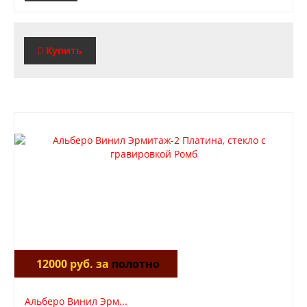
Купить
12000 руб. за
полотно
Альберо Винил Эрм...