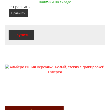
Лабиринт Лондон
наличии на складе
Лабиринт Лофт
Сравнить
Лабиринт Мегаполис
Сравнить
Лабиринт Норд Плюс
Лабиринт Нью Йорк
Лабиринт Пазл
Лабиринт Пиано
Купить
Лабиринт Пиано Смарт 2.0
Лабиринт Платинум
Лабиринт Полярис лайт
Лабиринт Роял
Лабиринт Сильвер
Лабиринт Сияна
Лабиринт Скайлаб
Лабиринт Скандия
Лабиринт Смартлаб
Лабиринт Соналаб
Лабиринт Термолайт
Лабиринт Термомагнит
Лабиринт Трендо
Лабиринт Тундра Плюс
Лабиринт Урбан
Лабиринт Фрост