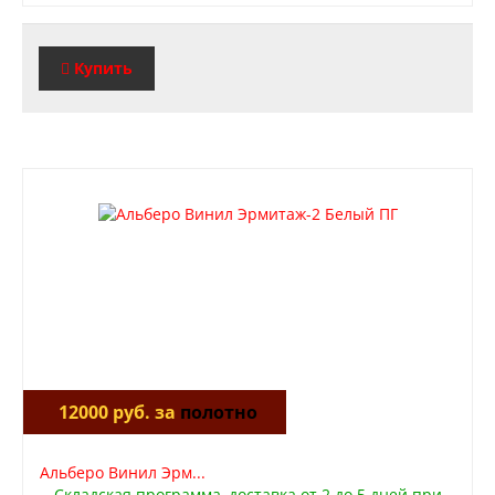
Вызов замерщика
Обработка персональных данных
Доставка
Купить
Оплата
Установка межкомнатных и входных дверей
Отзывы клиентов
Новости
Доставка
Установка
Акции и скидки
Контакты
12000 руб. за
полотно
Альберо Винил Эрм...
Складская программа, доставка от 2 до 5 дней при