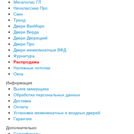
Мегаполис ГЛ
Интекрон Фараон
Неоклассика Про
Интекрон Форте
Скин
Двери АСД
Тренд
Двери Ратибор
Двери ВанМарк
Двери Аргус
Двери Верда
Тамбурные двери
Двери Дворецкий
Межкомнатные двери
Двери Про
Двери Альберо
Двери межкомнатные ВФД
Альянс
Фурнитура
Вест
Распродажа
Галерея
Натяжные потолки
Геометрия
Окна
Графика
Империя
Информация
Классика
Вызов замерщика
Лайн
Обработка персональных данных
Мегаполис
Доставка
Мегаполис ГЛ
Оплата
Неоклассика Про
Установка межкомнатных и входных дверей
Скин
Гарантия
Тренд
Дополнительно
Двери ВанМарк
Сертификаты