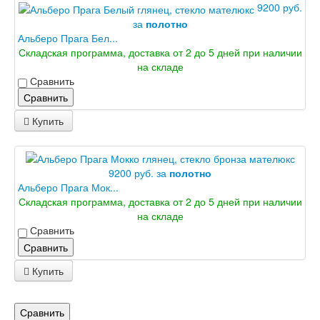
Лабиринт Леолаб
9200 руб.
Лабиринт Лондон
за
полотно
Лабиринт Лофт
Альберо Прага Бел...
Лабиринт Мегаполис
Складская программа, доставка от 2 до 5 дней при наличии
Лабиринт Норд Плюс
на складе
Лабиринт Нью Йорк
Сравнить
Лабиринт Пазл
Сравнить
Лабиринт Пиано
Лабиринт Пиано Смарт 2.0
Купить
Лабиринт Платинум
Лабиринт Полярис лайт
Лабиринт Роял
9200 руб. за
полотно
Лабиринт Сильвер
Альберо Прага Мок...
Лабиринт Сияна
Складская программа, доставка от 2 до 5 дней при наличии
Лабиринт Скайлаб
на складе
Лабиринт Скандия
Сравнить
Лабиринт Смартлаб
Лабиринт Соналаб
Сравнить
Лабиринт Термолайт
Купить
Лабиринт Термомагнит
Лабиринт Трендо
Лабиринт Тундра Плюс
Сравнить
Лабиринт Урбан