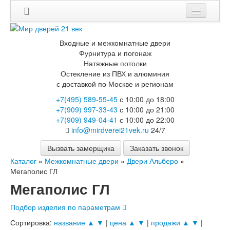
Мои заказы
Входные и межкомнатные двери
Корзина
Фурнитура и погонаж
Натяжные потолки
Вход
Остекление из ПВХ и алюминия
с доставкой по Москве и регионам
Каталог
+7(495) 589-55-45
с 10:00 до 18:00
+7(909) 997-33-43
с 10:00 до 21:00
Входные двери
+7(909) 949-04-41
с 10:00 до 22:00
Двери с терморазрывом для улицы
info@mirdverei21vek.ru
24/7
Противопожарные двери
Двери Бункер
Вызвать замерщика
Заказать звонок
Двери Лекс
Каталог
»
Межкомнатные двери
»
Двери Альберо
»
Двери Термодор
Мегаполис ГЛ
Арктика
Мегаполис ГЛ
Монолит
Стайл
Термо
Подбор изделия по параметрам
Термо Лацио
Сортировка:
название ▲
▼
|
цена ▲
▼
|
продажи ▲
▼
|
Флагман