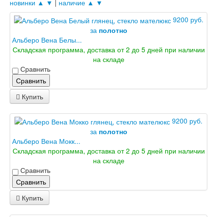
новинки ▲
▼
|
наличие ▲
▼
Электрозамок Смарт
Заводские двери
9200 руб.
Двери Лабиринт
за
полотно
Лабиринт Аляска Лайт
Альберо Вена Белы...
Лабиринт Арт
Складская программа, доставка от 2 до 5 дней при наличии
Лабиринт Атлантик
на складе
Лабиринт Бетон
Сравнить
Лабиринт Верса
Сравнить
Лабиринт Версаль
Лабиринт Гранд
Купить
Лабиринт Дверь двойная тамбурная под
заказ
9200 руб.
Лабиринт Имперо
за
полотно
Лабиринт Инфинити
Альберо Вена Мокк...
Лабиринт Иссида
Складская программа, доставка от 2 до 5 дней при наличии
Лабиринт Карбон
на складе
Лабиринт Кармина
Сравнить
Лабиринт Классик Антик медный
Лабиринт Классик Шагрень
Сравнить
Лабиринт Кредор
Купить
Лабиринт Лаб Про
Лабиринт Лайн Вайт