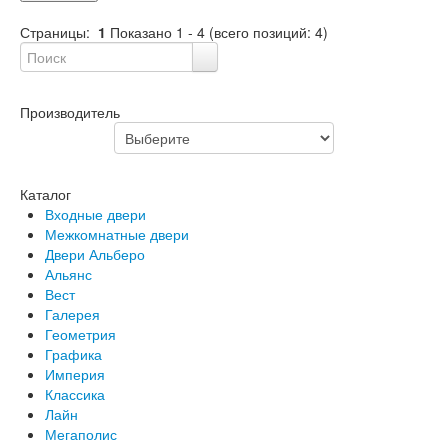
Лабиринт Фрост
Страницы:
1
Показано
1
-
4
(всего позиций:
4
)
Лабиринт Шторм
Лабиринт Эволаб
Двери Про
Двери Интекрон
Производитель
Интекрон Брайтон Антрацит
Интекрон Вектор
Интекрон Гектор
Интекрон Греция
Каталог
Интекрон Италия
Входные двери
Интекрон Колизей
Межкомнатные двери
Интекрон Колизей Белый
Двери Альберо
Интекрон Неаполь
Альянс
Интекрон Олимпия
Вест
Интекрон Премьера
Галерея
Интекрон Профит
Геометрия
Интекрон Ронда
Графика
Интекрон Сицилия
Империя
Интекрон Спарта Белая
Классика
Интекрон Спарта Грей
Лайн
Интекрон Термо
Мегаполис
Интекрон Тетра