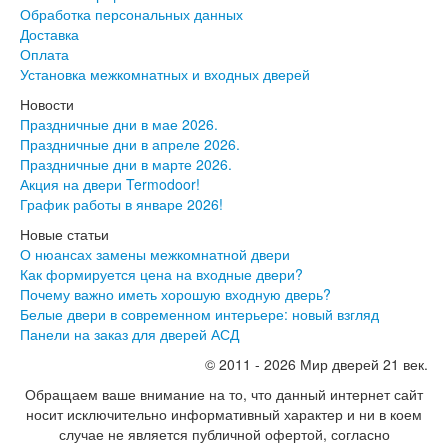
Двери Про
Обработка персональных данных
Инвизибл Про
Доставка
Экошпон Про
Оплата
Эмаль Про
Установка межкомнатных и входных дверей
Двери межкомнатные ВФД
Новости
Атум ВФД
Праздничные дни в мае 2026.
Атум Про ВФД
Праздничные дни в апреле 2026.
Бейсик ВФД
Праздничные дни в марте 2026.
Винтер ВФД
Акция на двери Termodoor!
Иннова ВФД
График работы в январе 2026!
Классик Арт ВФД
Стокгольм ВФД
Новые статьи
Урбан ВФД
О нюансах замены межкомнатной двери
Эмалекс ВФД
Как формируется цена на входные двери?
Фурнитура
Почему важно иметь хорошую входную дверь?
Фурнитура Adden bau
Белые двери в современном интерьере: новый взгляд
Фурнитура Bussare
Панели на заказ для дверей АСД
Фурнитура Vantage
© 2011 - 2026 Мир дверей 21 век.
Фурнитура для раздвижных дверей
Распродажа
Обращаем ваше внимание на то, что данный интернет сайт
Натяжные потолки
носит исключительно информативный характер и ни в коем
Окна
случае не является публичной офертой, согласно