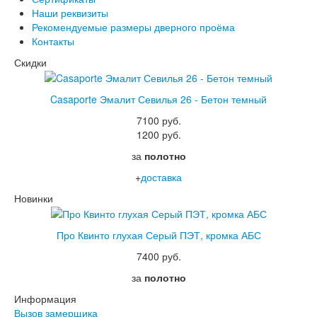
Шпон текстурированный
Наши реквизиты
Эмалекс
Рекомендуемые размеры дверного проёма
Серия София
Контакты
Эмаль
Серия Дебют
Скидки
Серия Нео
Серия Симпл
Casaporte Эмалит Севилья 26 - Бетон темный
Серия Синди
Серия Скай
7100 руб.
Серия Стефани
1200 руб.
Серия Уно
за
полотно
Двери Верда
ПЭТ Верда
+
доставка
Коллекция дверей Альтекс
Новинки
Коллекция дверей Элеганс
Экошпон Верда
Коллекция дверей Лофт
Про Квинто глухая Серый ПЭТ, кромка АБС
Коллекция дверей Некст
Коллекция дверей Техно
7400 руб.
Эмаль Верда
за
полотно
Двери Дворецкий
Шпон Дворецкий
Информация
Эмаль Дворецкий
Вызов замерщика