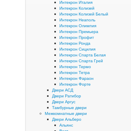
Интекрон Италия
Интекрон Колизей
Интекрон Колизей Белый
Интекрон Неаполь
Интекрон Олимпия
Интекрон Премьера
Интекрон Профит
Интекрон Ронда
Интекрон Сицилия
Интекрон Спарта Белая
Интекрон Спарта Грей
Интекрон Термо
Интекрон Тетра
Интекрон Фараон
Интекрон Форте
Двери АСД
Двери Ратибор
Двери Аргус
Тамбурные двери
Межкомнатные двери
Двери Альберо
Альянс
Вест