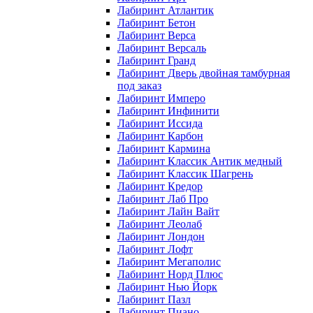
Лабиринт Атлантик
Лабиринт Бетон
Лабиринт Верса
Лабиринт Версаль
Лабиринт Гранд
Лабиринт Дверь двойная тамбурная
под заказ
Лабиринт Имперо
Лабиринт Инфинити
Лабиринт Иссида
Лабиринт Карбон
Лабиринт Кармина
Лабиринт Классик Антик медный
Лабиринт Классик Шагрень
Лабиринт Кредор
Лабиринт Лаб Про
Лабиринт Лайн Вайт
Лабиринт Леолаб
Лабиринт Лондон
Лабиринт Лофт
Лабиринт Мегаполис
Лабиринт Норд Плюс
Лабиринт Нью Йорк
Лабиринт Пазл
Лабиринт Пиано