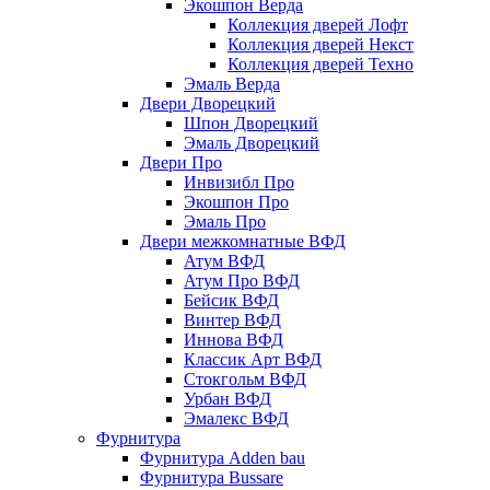
Экошпон Верда
Коллекция дверей Лофт
Коллекция дверей Некст
Коллекция дверей Техно
Эмаль Верда
Двери Дворецкий
Шпон Дворецкий
Эмаль Дворецкий
Двери Про
Инвизибл Про
Экошпон Про
Эмаль Про
Двери межкомнатные ВФД
Атум ВФД
Атум Про ВФД
Бейсик ВФД
Винтер ВФД
Иннова ВФД
Классик Арт ВФД
Стокгольм ВФД
Урбан ВФД
Эмалекс ВФД
Фурнитура
Фурнитура Adden bau
Фурнитура Bussare