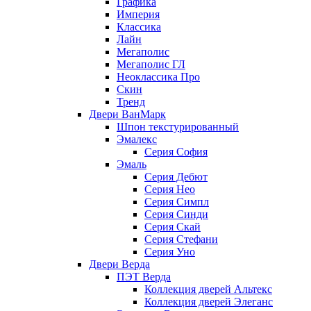
Графика
Империя
Классика
Лайн
Мегаполис
Мегаполис ГЛ
Неоклассика Про
Скин
Тренд
Двери ВанМарк
Шпон текстурированный
Эмалекс
Серия София
Эмаль
Серия Дебют
Серия Нео
Серия Симпл
Серия Синди
Серия Скай
Серия Стефани
Серия Уно
Двери Верда
ПЭТ Верда
Коллекция дверей Альтекс
Коллекция дверей Элеганс