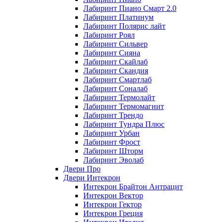
Лабиринт Пиано Смарт 2.0
Лабиринт Платинум
Лабиринт Полярис лайт
Лабиринт Роял
Лабиринт Сильвер
Лабиринт Сияна
Лабиринт Скайлаб
Лабиринт Скандия
Лабиринт Смартлаб
Лабиринт Соналаб
Лабиринт Термолайт
Лабиринт Термомагнит
Лабиринт Трендо
Лабиринт Тундра Плюс
Лабиринт Урбан
Лабиринт Фрост
Лабиринт Шторм
Лабиринт Эволаб
Двери Про
Двери Интекрон
Интекрон Брайтон Антрацит
Интекрон Вектор
Интекрон Гектор
Интекрон Греция