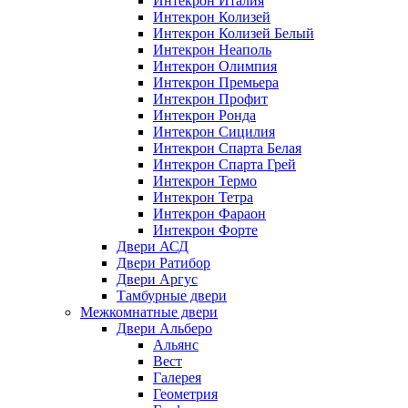
Интекрон Италия
Интекрон Колизей
Интекрон Колизей Белый
Интекрон Неаполь
Интекрон Олимпия
Интекрон Премьера
Интекрон Профит
Интекрон Ронда
Интекрон Сицилия
Интекрон Спарта Белая
Интекрон Спарта Грей
Интекрон Термо
Интекрон Тетра
Интекрон Фараон
Интекрон Форте
Двери АСД
Двери Ратибор
Двери Аргус
Тамбурные двери
Межкомнатные двери
Двери Альберо
Альянс
Вест
Галерея
Геометрия