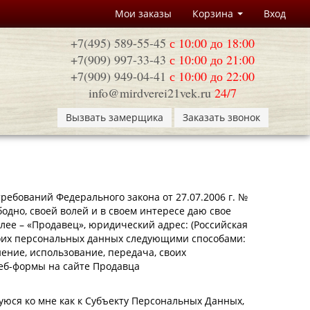
Мои заказы
Корзина
Вход
+7(495) 589-55-45
с 10:00 до 18:00
+7(909) 997-33-43
с 10:00 до 21:00
+7(909) 949-04-41
с 10:00 до 22:00
info@mirdverei21vek.ru
24/7
Вызвать замерщика
Заказать звонок
ребований Федерального закона от 27.07.2006 г. №
дно, своей волей и в своем интересе даю свое
ее – «Продавец», юридический адрес: (Российская
у моих персональных данных следующими способами:
нение, использование, передача, своих
еб-формы на сайте Продавца
ся ко мне как к Субъекту Персональных Данных,