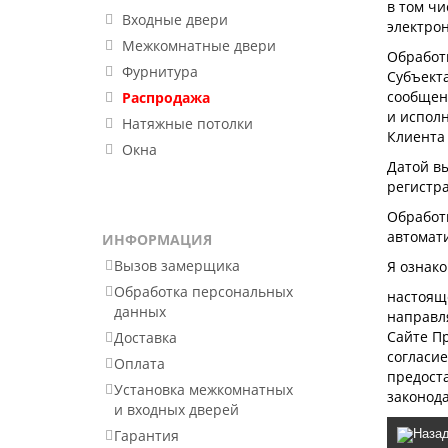
в том чи
Входные двери
электро
Межкомнатные двери
Обработ
Фурнитура
Субъект
сообщен
Распродажа
и испол
Натяжные потолки
Клиента
Окна
Датой в
регистр
Обработ
автомат
ИНФОРМАЦИЯ
Вызов замерщика
Я ознако
Обработка персональных
настоящ
данных
направля
Cайте П
Доставка
согласи
Оплата
предост
Установка межкомнатных
законод
и входных дверей
Гарантия