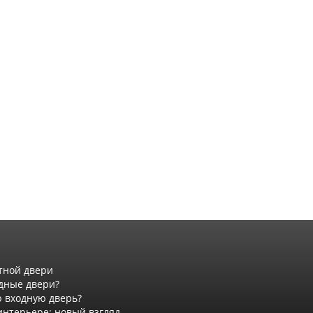
тной двери
дные двери?
 входную дверь?
интерьере: новый взгляд