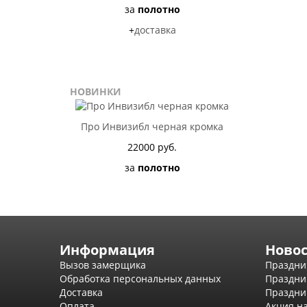
за
полотно
+
доставка
НОВИНКИ
Про Инвизибл черная кромка
22000 руб.
за
полотно
Информация
Ново
Вызов замерщика
Праздни
Обработка персональных данных
Праздни
Доставка
Праздни
Оплата
Акция н