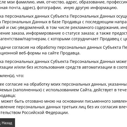
сле мои фамилию, имя, отчество, адрес, образование, професс
нная почта, адрес), фотографии, иную другую информацию.
ка персональных данных Субъекта Персональных Данных осуще
а Персональных Данных в базе Продавца с последующим напр
ий и смс-уведомлений, в том числе рекламного содержания, и
нение заказа, информирование о статусе заказа; а также пред
 агентствам/партнерам, с которыми сотрудничает Продавец с 
ыдачи согласия на обработку персональных данных Субъекта П
ационной веб-формы на сайте Продавца.
ка персональных данных Субъекта Персональных Данных может
изации и/или без использования средств автоматизации в соот
млен(а), что:
ее согласие на обработку моих персональных данных, указанны
емых (заполненных) с использованием Cайта, действует в тече
родавца;
е может быть отозвано мною на основании письменного заявле
авление персональных данных третьих лиц без их согласия вле
ательством Российской Федерации.
Назад