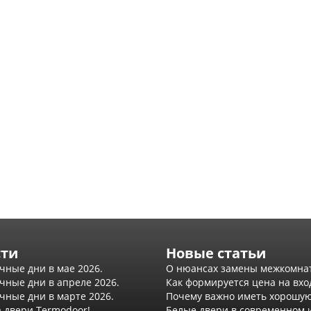
сти
Новые статьи
чные дни в мае 2026.
О нюансах замены межкомна
чные дни в апреле 2026.
Как формируется цена на вхо
чные дни в марте 2026.
Почему важно иметь хорошую
а двери Termodoor!
Белые двери в современном 