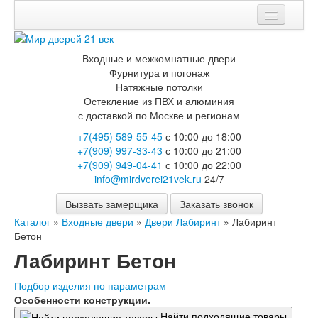
Мои заказы
Входные и межкомнатные двери
Корзина
Фурнитура и погонаж
Натяжные потолки
Вход
Остекление из ПВХ и алюминия
с доставкой по Москве и регионам
Каталог
+7(495) 589-55-45
с 10:00 до 18:00
+7(909) 997-33-43
с 10:00 до 21:00
Входные двери
+7(909) 949-04-41
с 10:00 до 22:00
Двери с терморазрывом для улицы
info@mirdverei21vek.ru
24/7
Противопожарные двери
Двери Бункер
Вызвать замерщика
Заказать звонок
Двери Лекс
Каталог
»
Входные двери
»
Двери Лабиринт
»
Лабиринт
Двери Рыцарь
Бетон
Двери Термодор
Арктика
Лабиринт Бетон
Монолит
Стайл
Подбор изделия по параметрам
Термо
Особенности конструкции.
Термо Лацио
Найти подходящие товары