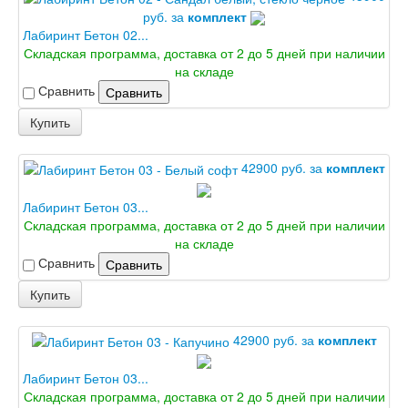
Шпон текстурированный
руб. за
комплект
Эмалекс
Лабиринт Бетон 02...
Серия София
Складская программа, доставка от 2 до 5 дней при наличии
Эмаль
на складе
Серия Дебют
Сравнить
Сравнить
Серия Нео
Серия Симпл
Купить
Серия Синди
Серия Скай
42900 руб. за
комплект
Серия Стефани
Серия Уно
Лабиринт Бетон 03...
Двери Верда
Складская программа, доставка от 2 до 5 дней при наличии
ПЭТ Верда
на складе
Коллекция дверей Альтекс
Сравнить
Сравнить
Коллекция дверей Элеганс
Экошпон Верда
Купить
Коллекция дверей Лофт
Коллекция дверей Некст
42900 руб. за
комплект
Коллекция дверей Техно
Эмаль Верда
Двери Дворецкий
Лабиринт Бетон 03...
Шпон Дворецкий
Складская программа, доставка от 2 до 5 дней при наличии