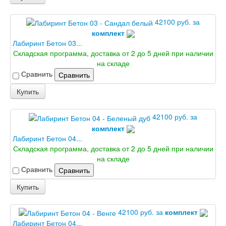
Информация
42100 руб. за
Вызов замерщика
комплект
Обработка персональных данных
Лабиринт Бетон 03...
Доставка
Складская программа, доставка от 2 до 5 дней при наличии
Оплата
на складе
Установка межкомнатных и входных дверей
Сравнить
Сравнить
Отзывы клиентов
Новости
Купить
Доставка
42100 руб. за
Установка
комплект
Лабиринт Бетон 04...
Акции и скидки
Складская программа, доставка от 2 до 5 дней при наличии
на складе
Контакты
Сравнить
Сравнить
Купить
42100 руб. за
комплект
Лабиринт Бетон 04...