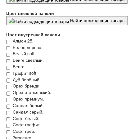
Флагман
Электрозамок Смарт
Цвет внешней панели
Заводские двери
Двери Лабиринт
Найти подходящие товары
Лабиринт Аляска Лайт
Лабиринт Арт
Цвет внутренней панели
Лабиринт Атлантик
Алмон 25.
Лабиринт Бетон
Белое дерево.
Лабиринт Верса
Белый soft.
Лабиринт Версаль
Венге светлый.
Лабиринт Гранд
Венге.
Лабиринт Дверь двойная тамбурная под
Графит soft.
заказ
Дуб белёный.
Лабиринт Имперо
Орех бренди.
Лабиринт Инфинити
Орех итальянский.
Лабиринт Иссида
Орех премиум.
Лабиринт Карбон
Сандал белый.
Лабиринт Кармина
Сандал серый.
Лабиринт Классик Антик медный
Софт белый.
Лабиринт Классик Шагрень
Софт графит.
Лабиринт Кредор
Софт грей.
Лабиринт Лаб Про
Эковенге.
Лабиринт Лайн Вайт