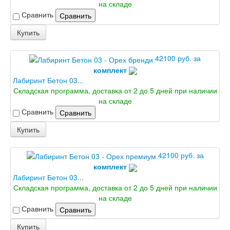
Эмаль Дворецкий
на складе
Двери Про
Сравнить
Сравнить
Инвизибл Про
Купить
Экошпон Про
Эмаль Про
Двери межкомнатные ВФД
42100 руб. за
Атум ВФД
комплект
Атум Про ВФД
Лабиринт Бетон 03...
Бейсик ВФД
Складская программа, доставка от 2 до 5 дней при наличии
Винтер ВФД
на складе
Иннова ВФД
Сравнить
Сравнить
Классик Арт ВФД
Стокгольм ВФД
Купить
Урбан ВФД
Эмалекс ВФД
42100 руб. за
Фурнитура
комплект
Фурнитура Adden bau
Лабиринт Бетон 03...
Фурнитура Bussare
Складская программа, доставка от 2 до 5 дней при наличии
Фурнитура Vantage
на складе
Фурнитура для раздвижных дверей
Распродажа
Сравнить
Сравнить
Натяжные потолки
Купить
Окна