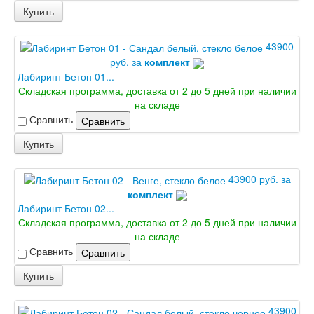
Интекрон Тетра
Купить
Интекрон Фараон
Интекрон Форте
Двери АСД
43900
Двери Ратибор
руб. за
комплект
Двери Аргус
Лабиринт Бетон 01...
Тамбурные двери
Складская программа, доставка от 2 до 5 дней при наличии
Межкомнатные двери
на складе
Двери Альберо
Сравнить
Сравнить
Альянс
Вест
Купить
Галерея
Геометрия
43900 руб. за
Графика
комплект
Империя
Лабиринт Бетон 02...
Классика
Складская программа, доставка от 2 до 5 дней при наличии
Лайн
на складе
Мегаполис
Сравнить
Сравнить
Мегаполис ГЛ
Неоклассика Про
Купить
Скин
Тренд
Двери ВанМарк
43900