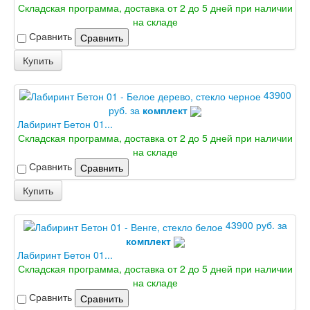
Лабиринт Урбан
Складская программа, доставка от 2 до 5 дней при наличии
Лабиринт Фрост
на складе
Лабиринт Шторм
Сравнить
Сравнить
Лабиринт Эволаб
Купить
Двери Про
Двери Интекрон
Интекрон Брайтон Антрацит
43900
Интекрон Вектор
руб. за
комплект
Интекрон Гектор
Лабиринт Бетон 01...
Интекрон Греция
Складская программа, доставка от 2 до 5 дней при наличии
Интекрон Италия
на складе
Интекрон Колизей
Сравнить
Сравнить
Интекрон Колизей Белый
Интекрон Неаполь
Купить
Интекрон Олимпия
Интекрон Премьера
43900 руб. за
Интекрон Профит
комплект
Интекрон Ронда
Лабиринт Бетон 01...
Интекрон Сицилия
Складская программа, доставка от 2 до 5 дней при наличии
Интекрон Спарта Белая
на складе
Интекрон Спарта Грей
Сравнить
Интекрон Термо
Сравнить