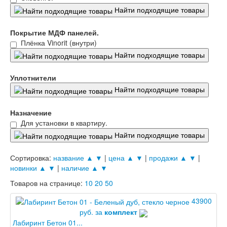
Лабиринт Леолаб
Найти подходящие товары
Лабиринт Лондон
Лабиринт Лофт
Покрытие МДФ панелей.
Лабиринт Мегаполис
Плёнка Vinorit (внутри)
Лабиринт Норд Плюс
Найти подходящие товары
Лабиринт Нью Йорк
Лабиринт Пазл
Уплотнители
Лабиринт Пиано
Найти подходящие товары
Лабиринт Пиано Смарт 2.0
Лабиринт Платинум
Лабиринт Полярис лайт
Назначение
Лабиринт Роял
Для установки в квартиру.
Лабиринт Сильвер
Найти подходящие товары
Лабиринт Сияна
Лабиринт Скайлаб
Сортировка:
название ▲
▼
|
цена ▲
▼
|
продажи ▲
▼
|
Лабиринт Скандия
новинки ▲
▼
|
наличие ▲
▼
Лабиринт Смартлаб
Лабиринт Соналаб
Товаров на странице:
10
20
50
Лабиринт Термолайт
43900
Лабиринт Термомагнит
Лабиринт Трендо
руб. за
комплект
Лабиринт Тундра Плюс
Лабиринт Бетон 01...