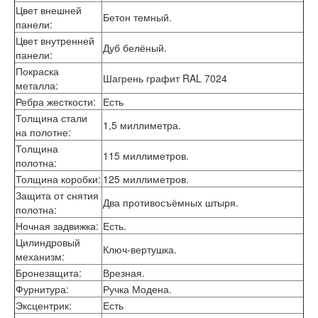
Цвет внешней
Лабиринт Шторм
Бетон темный.
панели
:
Лабиринт Эволаб
Двери Про
Цвет внутренней
Дуб белёный.
Двери Интекрон
панели
:
Интекрон Брайтон Антрацит
Покраска
Шагрень графит RAL 7024
Интекрон Вектор
металла
:
Интекрон Гектор
Ребра жесткости
:
Есть
Интекрон Греция
Толщина стали
1,5 миллиметра.
Интекрон Италия
на полотне
:
Интекрон Колизей
Толщина
Интекрон Колизей Белый
115 миллиметров.
полотна
:
Интекрон Неаполь
Толщина коробки
:
125 миллиметров.
Интекрон Олимпия
Защита от снятия
Интекрон Премьера
Два противосъёмных штыря.
полотна
:
Интекрон Профит
Интекрон Ронда
Ночная задвижка
:
Есть.
Интекрон Сицилия
Цилиндровый
Ключ-вертушка.
Интекрон Спарта Белая
механизм
:
Интекрон Спарта Грей
Бронезащита
:
Врезная.
Интекрон Термо
Фурнитура
:
Ручка Модена.
Интекрон Тетра
Эксцентрик
:
Есть
Интекрон Фараон