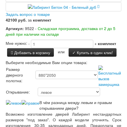
Заводские двери
Двери Лабиринт
Задать вопрос о товаре
Лабиринт Аляска Лайт
42100 руб.
за
комплект
Лабиринт Арт
Лабиринт Атлантик
Артикул:
9522 -
Складская программа, доставка от 2 до 5
Лабиринт Бетон
дней при наличии на складе
Лабиринт Верса
Лабиринт Версаль
Мне нужно:
-
+
комплект
Лабиринт Гранд
или
Добавить в корзину
✓ Купить в один клик!
Лабиринт Дверь двойная тамбурная под
заказ
Выберите необходимые Вам опции товара:
Лабиринт Имперо
Размер
Лабиринт Инфинити
дверного
Лабиринт Иссида
полотна:
Лабиринт Карбон
Лабиринт Кармина
Открывание:
Лабиринт Классик Антик медный
Лабиринт Классик Шагрень
В чём разница между левым и правым
Лабиринт Кредор
открыванием двери?
Лабиринт Лаб Про
Возможно изготовление дверей Лабиринт нестандартных
Лабиринт Лайн Вайт
размеров "под заказ". О каждой модели уточнять. Срок
Лабиринт Леолаб
изготовления 30-35 календарных дней. Предоплата не