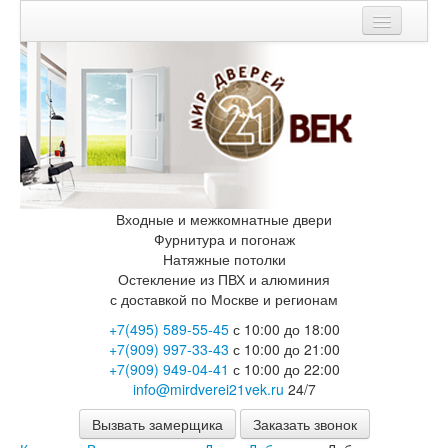
Мои заказы
Корзина
Вход
Каталог
Входные двери
Входные и межкомнатные двери
Двери с терморазрывом для улицы
Фурнитура и погонаж
Противопожарные двери
Натяжные потолки
Двери Бункер
Остекление из ПВХ и алюминия
Двери Лекс
с доставкой по Москве и регионам
Двери Рыцарь
+7(495) 589-55-45
с 10:00 до 18:00
Двери Термодор
+7(909) 997-33-43
с 10:00 до 21:00
Арктика
+7(909) 949-04-41
с 10:00 до 22:00
Монолит
info@mirdverei21vek.ru
24/7
Стайл
Термо
Вызвать замерщика
Заказать звонок
Термо Лацио