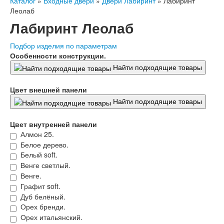
Каталог
»
Входные двери
»
Двери Лабиринт
»
Лабиринт
Флагман
Леолаб
Электрозамок Смарт
Лабиринт Леолаб
Заводские двери
Двери Лабиринт
Лабиринт Аляска Лайт
Подбор изделия по параметрам
Лабиринт Арт
Особенности конструкции.
Лабиринт Атлантик
Найти подходящие товары
Лабиринт Бетон
Лабиринт Верса
Цвет внешней панели
Лабиринт Версаль
Найти подходящие товары
Лабиринт Гранд
Лабиринт Дверь двойная тамбурная под
заказ
Цвет внутренней панели
Лабиринт Имперо
Алмон 25.
Лабиринт Инфинити
Белое дерево.
Лабиринт Иссида
Белый soft.
Лабиринт Карбон
Венге светлый.
Лабиринт Кармина
Венге.
Лабиринт Классик Антик медный
Графит soft.
Лабиринт Классик Шагрень
Дуб белёный.
Лабиринт Кредор
Орех бренди.
Лабиринт Лаб Про
Орех итальянский.
Лабиринт Лайн Вайт