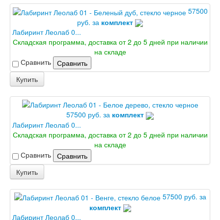
Лабиринт Урбан
57500
Лабиринт Фрост
руб. за
комплект
Лабиринт Шторм
Лабиринт Леолаб 0...
Лабиринт Эволаб
Складская программа, доставка от 2 до 5 дней при наличии
Двери Про
на складе
Двери Интекрон
Сравнить
Сравнить
Интекрон Брайтон Антрацит
Интекрон Вектор
Купить
Интекрон Гектор
Интекрон Греция
Интекрон Италия
Интекрон Колизей
57500 руб. за
комплект
Интекрон Колизей Белый
Лабиринт Леолаб 0...
Интекрон Неаполь
Складская программа, доставка от 2 до 5 дней при наличии
Интекрон Олимпия
на складе
Интекрон Премьера
Сравнить
Сравнить
Интекрон Профит
Интекрон Ронда
Купить
Интекрон Сицилия
Интекрон Спарта Белая
57500 руб. за
Интекрон Спарта Грей
комплект
Интекрон Термо
Лабиринт Леолаб 0...