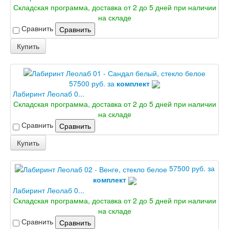
Интекрон Тетра
Складская программа, доставка от 2 до 5 дней при наличии
Интекрон Фараон
на складе
Интекрон Форте
Сравнить
Сравнить
Двери АСД
Двери Ратибор
Купить
Двери Аргус
Тамбурные двери
Межкомнатные двери
Двери Альберо
57500 руб. за
комплект
Альянс
Лабиринт Леолаб 0...
Вест
Складская программа, доставка от 2 до 5 дней при наличии
Галерея
на складе
Геометрия
Сравнить
Сравнить
Графика
Купить
Империя
Классика
Лайн
57500 руб. за
Мегаполис
комплект
Мегаполис ГЛ
Лабиринт Леолаб 0...
Неоклассика Про
Складская программа, доставка от 2 до 5 дней при наличии
Скин
на складе
Тренд
Сравнить
Сравнить
Двери ВанМарк