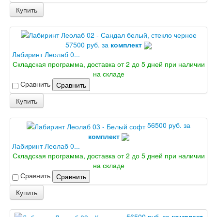
Шпон текстурированный
Купить
Эмалекс
Серия София
Эмаль
57500 руб. за
комплект
Серия Дебют
Лабиринт Леолаб 0...
Серия Нео
Складская программа, доставка от 2 до 5 дней при наличии
Серия Симпл
на складе
Серия Синди
Серия Скай
Сравнить
Сравнить
Серия Стефани
Купить
Серия Уно
Двери Верда
ПЭТ Верда
56500 руб. за
Коллекция дверей Альтекс
комплект
Коллекция дверей Элеганс
Лабиринт Леолаб 0...
Экошпон Верда
Складская программа, доставка от 2 до 5 дней при наличии
Коллекция дверей Лофт
на складе
Коллекция дверей Некст
Сравнить
Сравнить
Коллекция дверей Техно
Эмаль Верда
Купить
Двери Дворецкий
Шпон Дворецкий
56500 руб. за
комплект