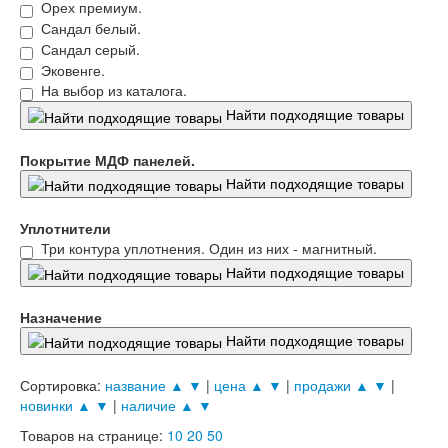
Орех премиум.
Лабиринт Леолаб
Сандал белый.
Лабиринт Лондон
Сандал серый.
Лабиринт Лофт
Эковенге.
Лабиринт Мегаполис
На выбор из каталога.
Лабиринт Норд Плюс
Найти подходящие товары
Лабиринт Нью Йорк
Лабиринт Пазл
Лабиринт Пиано
Покрытие МДФ панелей.
Лабиринт Пиано Смарт 2.0
Найти подходящие товары
Лабиринт Платинум
Лабиринт Полярис лайт
Уплотнители
Лабиринт Роял
Три контура уплотнения. Один из них - магнитный.
Лабиринт Сильвер
Найти подходящие товары
Лабиринт Сияна
Лабиринт Скайлаб
Лабиринт Скандия
Назначение
Лабиринт Смартлаб
Найти подходящие товары
Лабиринт Соналаб
Лабиринт Термолайт
Сортировка:
название ▲
▼
|
цена ▲
▼
|
продажи ▲
▼
|
Лабиринт Термомагнит
новинки ▲
▼
|
наличие ▲
▼
Лабиринт Трендо
Товаров на странице:
10
20
50
Лабиринт Тундра Плюс