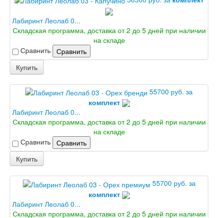
Эмаль Дворецкий
Двери Про
Лабиринт Леолаб 0...
Инвизибл Про
Складская программа, доставка от 2 до 5 дней при наличии
Экошпон Про
на складе
Эмаль Про
Сравнить
Сравнить
Двери межкомнатные ВФД
Атум ВФД
Купить
Атум Про ВФД
Бейсик ВФД
Винтер ВФД
55700 руб. за
Иннова ВФД
комплект
Классик Арт ВФД
Лабиринт Леолаб 0...
Стокгольм ВФД
Складская программа, доставка от 2 до 5 дней при наличии
Урбан ВФД
на складе
Эмалекс ВФД
Сравнить
Сравнить
Фурнитура
Фурнитура Adden bau
Купить
Фурнитура Bussare
Фурнитура Vantage
55700 руб. за
Фурнитура для раздвижных дверей
комплект
Распродажа
Лабиринт Леолаб 0...
Натяжные потолки
Складская программа, доставка от 2 до 5 дней при наличии
Окна