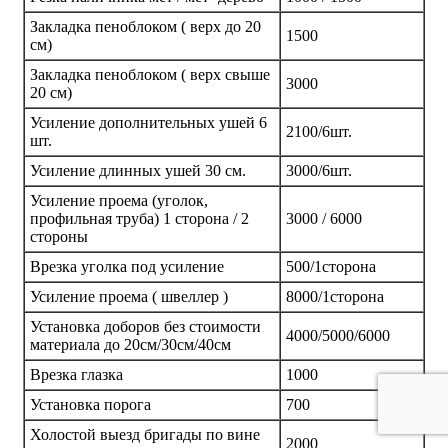
Закладка пеноблоком ( верх до 20
1500
см)
Закладка пеноблоком ( верх свыше
3000
20 см)
Усиление дополнительных ушей 6
2100/6шт.
шт.
Усиление длинных ушей 30 см.
3000/6шт.
Усиление проема (уголок,
профильная труба) 1 сторона / 2
3000 / 6000
стороны
Врезка уголка под усиление
500/1сторона
Усиление проема ( швеллер )
8000/1сторона
Установка доборов без стоимости
4000/5000/6000
материала до 20см/30см/40см
Врезка глазка
1000
Установка порога
700
Холостой выезд бригады по вине
2000