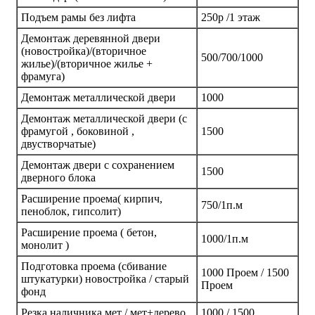
Подъем рамы без лифта
250р /1 этаж
Демонтаж деревянной двери
(новостройка)/(вторичное
500/700/1000
жилье)/(вторичное жилье +
фрамуга)
Демонтаж металлической двери
1000
Демонтаж металлической двери (с
фрамугой , боковиной ,
1500
двустворчатые)
Демонтаж двери с сохранением
1500
дверного блока
Расширение проема( кирпич,
750/1п.м
пеноблок, гипсолит)
Расширение проема ( бетон,
1000/1п.м
монолит )
Подготовка проема (сбивание
1000 Проем / 1500
штукатурки) новостройка / старый
Проем
фонд
Резка наличника мет / мет+дерево
1000 / 1500