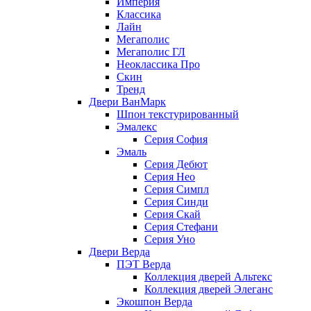
Империя
Классика
Лайн
Мегаполис
Мегаполис ГЛ
Неоклассика Про
Скин
Тренд
Двери ВанМарк
Шпон текстурированный
Эмалекс
Серия София
Эмаль
Серия Дебют
Серия Нео
Серия Симпл
Серия Синди
Серия Скай
Серия Стефани
Серия Уно
Двери Верда
ПЭТ Верда
Коллекция дверей Альтекс
Коллекция дверей Элеганс
Экошпон Верда