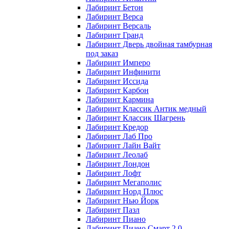
Лабиринт Бетон
Лабиринт Верса
Лабиринт Версаль
Лабиринт Гранд
Лабиринт Дверь двойная тамбурная
под заказ
Лабиринт Имперо
Лабиринт Инфинити
Лабиринт Иссида
Лабиринт Карбон
Лабиринт Кармина
Лабиринт Классик Антик медный
Лабиринт Классик Шагрень
Лабиринт Кредор
Лабиринт Лаб Про
Лабиринт Лайн Вайт
Лабиринт Леолаб
Лабиринт Лондон
Лабиринт Лофт
Лабиринт Мегаполис
Лабиринт Норд Плюс
Лабиринт Нью Йорк
Лабиринт Пазл
Лабиринт Пиано
Лабиринт Пиано Смарт 2.0