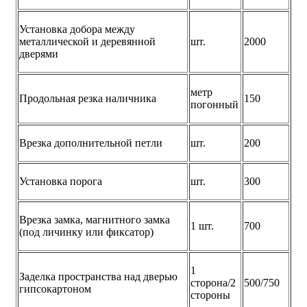
Установка добора между
металлической и деревянной
шт.
2000
дверями
метр
Продольная резка наличника
150
погонный
Врезка дополнительной петли
шт.
200
Установка порога
шт.
300
Врезка замка, магнитного замка
1 шт.
700
(под личинку или фиксатор)
1
Заделка пространства над дверью
сторона/2
500/750
гипсокартоном
стороны