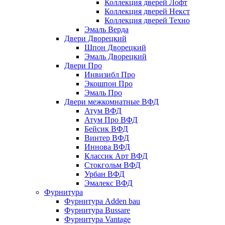
Коллекция дверей Лофт
Коллекция дверей Некст
Коллекция дверей Техно
Эмаль Верда
Двери Дворецкий
Шпон Дворецкий
Эмаль Дворецкий
Двери Про
Инвизибл Про
Экошпон Про
Эмаль Про
Двери межкомнатные ВФД
Атум ВФД
Атум Про ВФД
Бейсик ВФД
Винтер ВФД
Иннова ВФД
Классик Арт ВФД
Стокгольм ВФД
Урбан ВФД
Эмалекс ВФД
Фурнитура
Фурнитура Adden bau
Фурнитура Bussare
Фурнитура Vantage