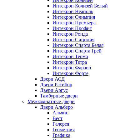
Интекрон Колизей
Интекрон Колизей Белый
Интекрон Неаполь
Интекрон Олимпия
Интекрон Премьера
Интекрон Профит
Интекрон Ронда
Интекрон Сицилия
Интекрон Спарта Белая
Интекрон Спарта Грей
Интекрон Термо
Интекрон Тетра
Интекрон Фараон
Интекрон Форте
Двери АСД
Двери Ратибор
Двери Аргус
Тамбурные двери
Межкомнатные двери
Двери Альберо
Альянс
Вест
Галерея
Геометрия
Графика