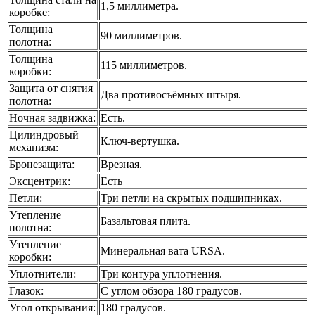
1,5 миллиметра.
коробке
:
Толщина
90 миллиметров.
полотна
:
Толщина
115 миллиметров.
коробки
:
Защита от снятия
Два противосъёмных штыря.
полотна
:
Ночная задвижка
:
Есть.
Цилиндровый
Ключ-вертушка.
механизм
:
Бронезащита
:
Врезная.
Эксцентрик
:
Есть
Петли
:
Три петли на скрытых подшипниках.
Утепление
Базальтовая плита.
полотна
:
Утепление
Минеральная вата URSA.
коробки
:
Уплотнители
:
Три контура уплотнения.
Глазок
:
С углом обзора 180 градусов.
Угол открывания
:
180 градусов.