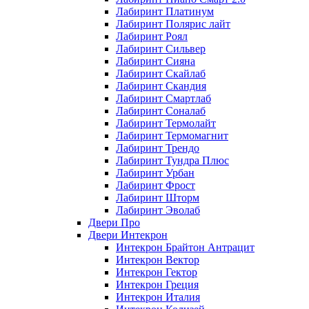
Лабиринт Платинум
Лабиринт Полярис лайт
Лабиринт Роял
Лабиринт Сильвер
Лабиринт Сияна
Лабиринт Скайлаб
Лабиринт Скандия
Лабиринт Смартлаб
Лабиринт Соналаб
Лабиринт Термолайт
Лабиринт Термомагнит
Лабиринт Трендо
Лабиринт Тундра Плюс
Лабиринт Урбан
Лабиринт Фрост
Лабиринт Шторм
Лабиринт Эволаб
Двери Про
Двери Интекрон
Интекрон Брайтон Антрацит
Интекрон Вектор
Интекрон Гектор
Интекрон Греция
Интекрон Италия