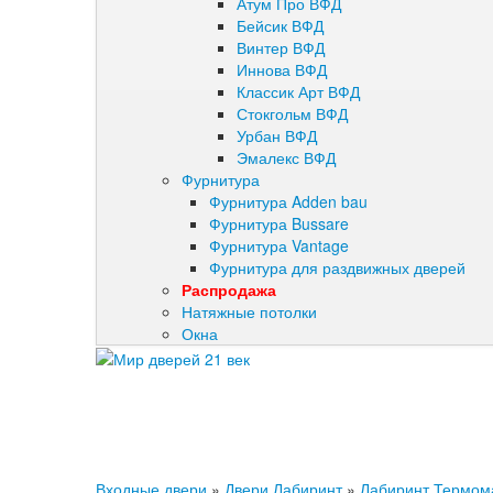
Атум Про ВФД
Бейсик ВФД
Винтер ВФД
Иннова ВФД
Классик Арт ВФД
Стокгольм ВФД
Урбан ВФД
Эмалекс ВФД
Фурнитура
Фурнитура Adden bau
Фурнитура Bussare
Фурнитура Vantage
Фурнитура для раздвижных дверей
Распродажа
Натяжные потолки
Окна
Входные двери
»
Двери Лабиринт
»
Лабиринт Термом