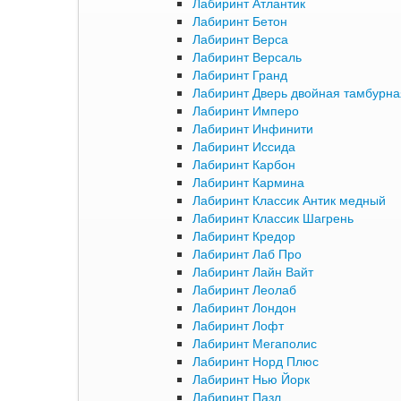
Лабиринт Атлантик
Лабиринт Бетон
Лабиринт Верса
Лабиринт Версаль
Лабиринт Гранд
Лабиринт Дверь двойная тамбурна
Лабиринт Имперо
Лабиринт Инфинити
Лабиринт Иссида
Лабиринт Карбон
Лабиринт Кармина
Лабиринт Классик Антик медный
Лабиринт Классик Шагрень
Лабиринт Кредор
Лабиринт Лаб Про
Лабиринт Лайн Вайт
Лабиринт Леолаб
Лабиринт Лондон
Лабиринт Лофт
Лабиринт Мегаполис
Лабиринт Норд Плюс
Лабиринт Нью Йорк
Лабиринт Пазл