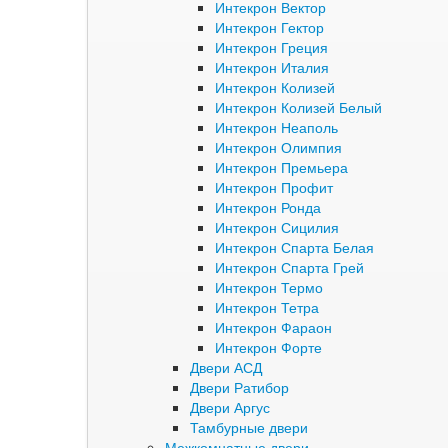
Интекрон Вектор
Интекрон Гектор
Интекрон Греция
Интекрон Италия
Интекрон Колизей
Интекрон Колизей Белый
Интекрон Неаполь
Интекрон Олимпия
Интекрон Премьера
Интекрон Профит
Интекрон Ронда
Интекрон Сицилия
Интекрон Спарта Белая
Интекрон Спарта Грей
Интекрон Термо
Интекрон Тетра
Интекрон Фараон
Интекрон Форте
Двери АСД
Двери Ратибор
Двери Аргус
Тамбурные двери
Межкомнатные двери