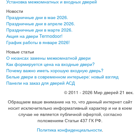
Установка межкомнатных и входных дверей
Инвизибл Про
Экошпон Про
Новости
Эмаль Про
Праздничные дни в мае 2026.
Двери межкомнатные ВФД
Праздничные дни в апреле 2026.
Атум ВФД
Праздничные дни в марте 2026.
Атум Про ВФД
Акция на двери Termodoor!
Бейсик ВФД
График работы в январе 2026!
Винтер ВФД
Новые статьи
Иннова ВФД
О нюансах замены межкомнатной двери
Классик Арт ВФД
Как формируется цена на входные двери?
Стокгольм ВФД
Почему важно иметь хорошую входную дверь?
Урбан ВФД
Белые двери в современном интерьере: новый взгляд
Эмалекс ВФД
Панели на заказ для дверей АСД
Фурнитура
Фурнитура Adden bau
© 2011 - 2026 Мир дверей 21 век.
Фурнитура Bussare
Обращаем ваше внимание на то, что данный интернет сайт
Фурнитура Vantage
носит исключительно информативный характер и ни в коем
Фурнитура для раздвижных дверей
случае не является публичной офертой, согласно
Распродажа
положениям Статьи 437 ГК РФ.
Натяжные потолки
Окна
Политика конфиденциальности
.
Информация