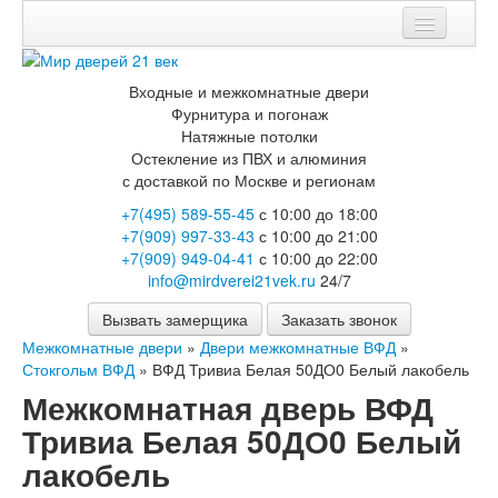
Мои заказы
Входные и межкомнатные двери
Корзина
Фурнитура и погонаж
Натяжные потолки
Каталог
Остекление из ПВХ и алюминия
с доставкой по Москве и регионам
Входные двери
+7(495) 589-55-45
с 10:00 до 18:00
Двери с терморазрывом для улицы
+7(909) 997-33-43
с 10:00 до 21:00
Противопожарные двери
+7(909) 949-04-41
с 10:00 до 22:00
Двери Бункер
info@mirdverei21vek.ru
24/7
Двери Лекс
Двери Рыцарь
Вызвать замерщика
Заказать звонок
Двери Термодор
Межкомнатные двери
»
Двери межкомнатные ВФД
»
Арктика
Стокгольм ВФД
»
ВФД Тривиа Белая 50ДО0 Белый лакобель
Монолит
Стайл
Межкомнатная дверь ВФД
Термо
Тривиа Белая 50ДО0 Белый
Термо Лацио
Флагман
лакобель
Электрозамок Смарт