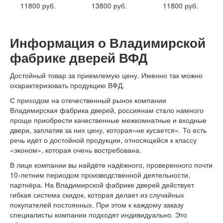
Интекрон Форте
11800 руб.
13800 руб.
11800 руб.
Двери АСД
Двери Ратибор
Двери Аргус
Информация о Владимирской
Тамбурные двери
Межкомнатные двери
фабрике дверей ВФД
Двери Альберо
Альянс
Достойный товар за приемлемую цену. Именно так можно
Вест
охарактеризовать продукцию ВФД.
Галерея
С приходом на отечественный рынок компании
Геометрия
Владимирская фабрика дверей, россиянам стало намного
Графика
проще приобрести качественные межкомнатные и входные
Империя
двери, заплатив за них цену, которая«не кусается». То есть
Классика
речь идёт о достойной продукции, относящейся к классу
Лайн
«эконом», которая очень востребована.
Мегаполис
Мегаполис ГЛ
В лице компании вы найдёте надёжного, проверенного почти
Неоклассика Про
10-летним периодом производственной деятельности,
Скин
партнёра. На Владимирской фабрике дверей действует
Тренд
гибкая система скидок, которая делает из случайных
Двери ВанМарк
покупателей постоянных. При этом к каждому заказу
Шпон текстурированный
специалисты компании подходят индивидуально. Это
Эмалекс