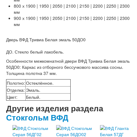
Лабиринт Шторм
800 х 1900 | 1950 | 2050 | 2100 | 2150 | 2200 | 2250 | 2300
Лабиринт Эволаб
мм
Двери Про
900 х 1900 | 1950 | 2050 | 2100 | 2150 | 2200 | 2250 | 2300
Двери Интекрон
мм
Интекрон Брайтон Антрацит
Интекрон Вектор
Дверь ВФД Тривиа Белая эмаль 50ДО0
Интекрон Гектор
Интекрон Греция
ДО. Стекло белый лакобель.
Интекрон Италия
Интекрон Колизей
Особенности межкомнатной двери ВФД Тривиа Белая эмаль
Интекрон Колизей Белый
50ДО0
:
Каркас из отборного бессучкового массива сосны.
Интекрон Неаполь
Толщина полотна 37 мм.
Интекрон Олимпия
Интекрон Премьера
Полотно
:
Остеклённое.
Интекрон Профит
Отделка
:
Эмаль.
Интекрон Ронда
Цвет
:
Белый.
Интекрон Сицилия
Другие изделия раздела
Интекрон Спарта Белая
Интекрон Спарта Грей
Стокгольм ВФД
Интекрон Термо
Интекрон Тетра
Интекрон Фараон