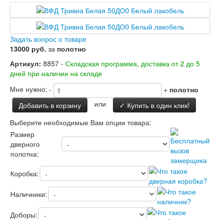
Заводские двери
Двери Лабиринт
Лабиринт Аляска Лайт
Лабиринт Арт
Задать вопрос о товаре
Лабиринт Атлантик
13000 руб.
за
полотно
Лабиринт Бетон
Лабиринт Верса
Артикул:
8857 -
Складская программа, доставка от 2 до 5
Лабиринт Версаль
дней при наличии на складе
Лабиринт Гранд
Мне нужно:
-
+
полотно
Лабиринт Дверь двойная тамбурная под
заказ
или
Добавить в корзину
✓ Купить в один клик!
Лабиринт Имперо
Лабиринт Инфинити
Выберите необходимые Вам опции товара:
Лабиринт Иссида
Размер
Лабиринт Карбон
дверного
Лабиринт Кармина
полотна:
Лабиринт Классик Антик медный
Лабиринт Классик Шагрень
Коробка:
Лабиринт Кредор
Лабиринт Лаб Про
Наличники:
Лабиринт Лайн Вайт
Лабиринт Леолаб
Доборы:
Лабиринт Лондон