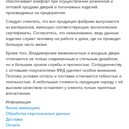
обеспечивает комфорт при осуществлении розничной и
Серия София
оптовой продажи дверей и погонажных изделий,
Эмаль
производимых на предприятии.
Серия Дебют
Следует отметить, что вся продукция фабрики выпускается
Серия Нео
из материалов, имеющих соответствующие экологические
Серия Симпл
сертификаты. Согласитесь, это немаловажно, ведь данные
Серия Синди
изделия служат человеку на работе и дома, где он проводит
Серия Скай
большую часть жизни.
Серия Стефани
Серия Уно
Кроме того, Владимирские межкомнатные и входные двери
Двери Верда
отличаются не только современным и стильным дизайном,
ПЭТ Верда
но и большим сроком службы и прочностью. Сотрудничеству
Коллекция дверей Альтекс
с оптовыми покупателями ВФД уделяет особое внимание.
Коллекция дверей Элеганс
Поэтому условия оплаты и поставки отличаются гибкостью и
Экошпон Верда
лояльностью. А небольшая стоимость продукции наряду с её
Коллекция дверей Лофт
высоким качеством оставляют у клиента только приятные
Коллекция дверей Некст
впечатления.
Коллекция дверей Техно
Информация
Эмаль Верда
Вызов замерщика
Двери Дворецкий
Обработка персональных данных
Шпон Дворецкий
Доставка
Эмаль Дворецкий
Оплата
Двери Про