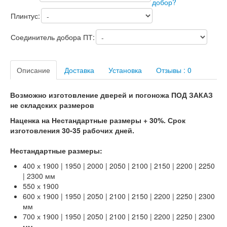
Лабиринт Лофт
Плинтус:
Лабиринт Мегаполис
Лабиринт Норд Плюс
Соединитель добора ПТ:
Лабиринт Нью Йорк
Лабиринт Пазл
Лабиринт Пиано
Лабиринт Пиано Смарт 2.0
Описание
Доставка
Установка
Отзывы : 0
Лабиринт Платинум
Лабиринт Полярис лайт
Возможно изготовление дверей и погоножа ПОД ЗАКАЗ
Лабиринт Роял
не складских размеров
Лабиринт Сильвер
Наценка на Нестандартные размеры + 30%. Срок
Лабиринт Сияна
изготовления 30-35 рабочих дней.
Лабиринт Скайлаб
Лабиринт Скандия
Нестандартные размеры:
Лабиринт Смартлаб
Лабиринт Соналаб
400 х 1900 | 1950 | 2000 | 2050 | 2100 | 2150 | 2200 | 2250
Лабиринт Термолайт
| 2300 мм
Лабиринт Термомагнит
550 х 1900
Лабиринт Трендо
600 х 1900 | 1950 | 2050 | 2100 | 2150 | 2200 | 2250 | 2300
Лабиринт Тундра Плюс
мм
Лабиринт Урбан
700 х 1900 | 1950 | 2050 | 2100 | 2150 | 2200 | 2250 | 2300
Лабиринт Фрост
мм