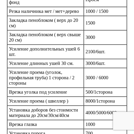
фонд
Резка наличника мет / мет+дерево
1000 / 1500
Закладка пеноблоком ( верх до 20
1500
см)
Закладка пеноблоком ( верх свыше
3000
20 см)
Усиление дополнительных ушей 6
2100/6шт.
шт.
Усиление длинных ушей 30 см.
3000/6шт.
Усиление проема (уголок,
профильная труба) 1 сторона / 2
3000 / 6000
стороны
Врезка уголка под усиление
500/1сторона
Усиление проема ( швеллер )
8000/1сторона
Установка доборов без стоимости
4000/5000/6000
материала до 20см/30см/40см
Врезка глазка
1000
Установка порога
700