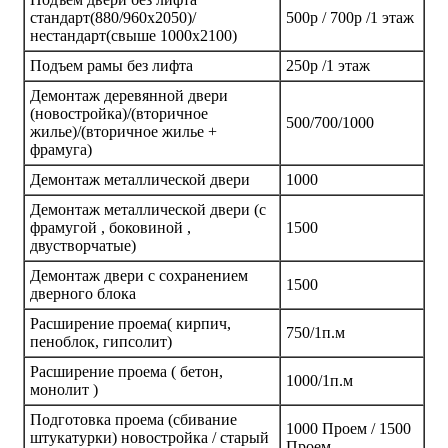
стандарт(880/960х2050)/
500р / 700р /1 этаж
нестандарт(свыше 1000х2100)
Подъем рамы без лифта
250р /1 этаж
Демонтаж деревянной двери
(новостройка)/(вторичное
500/700/1000
жилье)/(вторичное жилье +
фрамуга)
Демонтаж металлической двери
1000
Демонтаж металлической двери (с
фрамугой , боковиной ,
1500
двустворчатые)
Демонтаж двери с сохранением
1500
дверного блока
Расширение проема( кирпич,
750/1п.м
пеноблок, гипсолит)
Расширение проема ( бетон,
1000/1п.м
монолит )
Подготовка проема (сбивание
1000 Проем / 1500
штукатурки) новостройка / старый
Проем