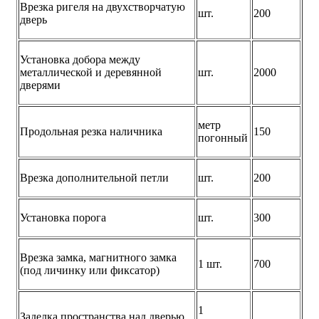
Врезка ригеля на двухстворчатую
шт.
200
дверь
Установка добора между
металлической и деревянной
шт.
2000
дверями
метр
Продольная резка наличника
150
погонный
Врезка дополнительной петли
шт.
200
Установка порога
шт.
300
Врезка замка, магнитного замка
1 шт.
700
(под личинку или фиксатор)
1
Заделка пространства над дверью