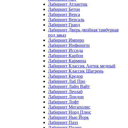
Лабиринт Атлантик
Лабиринт Бетон
Лабиринт Верса
Лабиринт Версаль
Лабиринт Гранд
Лабиринт Дверь двойная тамбурная
под заказ
Лабиринт Имперо
Лабиринт Инфинити
Лабиринт Иссида
Лабиринт Карбон
Лабиринт Кармина
Лабиринт Классик Антик медный
Лабиринт Классик Шагрень
Лабиринт Кредор
Лабиринт Лаб Про
Лабиринт Лайн Вайт
Лабиринт Леолаб
Лабиринт Лондон
Лабиринт Лофт
Лабиринт Мегаполис
Лабиринт Норд Плюс
Лабиринт Нью Йорк
Лабиринт Пазл
Лабиринт Пиано