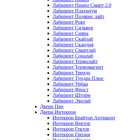
Лабиринт Пиано Смарт 2.0
Лабиринт Платинум
Лабиринт Полярис лайт
Лабиринт Роял
Лабиринт Сильвер
Лабиринт Сияна
Лабиринт Скайлаб
Лабиринт Скандия
Лабиринт Смартлаб
Лабиринт Соналаб
Лабиринт Термолайт
Лабиринт Термомагнит
Лабиринт Трендо
Лабиринт Тундра Плюс
Лабиринт Урбан
Лабиринт Фрост
Лабиринт Шторм
Лабиринт Эволаб
Двери Про
Двери Интекрон
Интекрон Брайтон Антрацит
Интекрон Вектор
Интекрон Гектор
Интекрон Греция