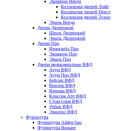
Экошпон Верда
Коллекция дверей Лофт
Коллекция дверей Некст
Коллекция дверей Техно
Эмаль Верда
Двери Дворецкий
Шпон Дворецкий
Эмаль Дворецкий
Двери Про
Инвизибл Про
Экошпон Про
Эмаль Про
Двери межкомнатные ВФД
Атум ВФД
Атум Про ВФД
Бейсик ВФД
Винтер ВФД
Иннова ВФД
Классик Арт ВФД
Стокгольм ВФД
Урбан ВФД
Эмалекс ВФД
Фурнитура
Фурнитура Adden bau
Фурнитура Bussare