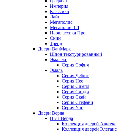
Графика
Империя
Классика
Лайн
Мегаполис
Мегаполис ГЛ
Неоклассика Про
Скин
Тренд
Двери ВанМарк
Шпон текстурированный
Эмалекс
Серия София
Эмаль
Серия Дебют
Серия Нео
Серия Симпл
Серия Синди
Серия Скай
Серия Стефани
Серия Уно
Двери Верда
ПЭТ Верда
Коллекция дверей Альтекс
Коллекция дверей Элеганс