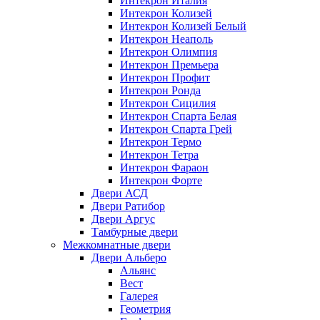
Интекрон Италия
Интекрон Колизей
Интекрон Колизей Белый
Интекрон Неаполь
Интекрон Олимпия
Интекрон Премьера
Интекрон Профит
Интекрон Ронда
Интекрон Сицилия
Интекрон Спарта Белая
Интекрон Спарта Грей
Интекрон Термо
Интекрон Тетра
Интекрон Фараон
Интекрон Форте
Двери АСД
Двери Ратибор
Двери Аргус
Тамбурные двери
Межкомнатные двери
Двери Альберо
Альянс
Вест
Галерея
Геометрия