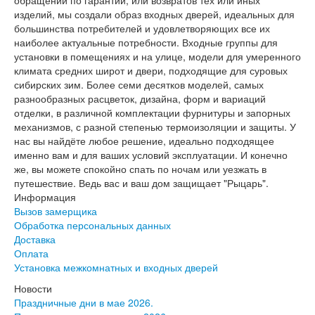
Инвизибл Про
изделий, мы создали образ входных дверей, идеальных для
Экошпон Про
большинства потребителей и удовлетворяющих все их
Эмаль Про
наиболее актуальные потребности. Входные группы для
Двери межкомнатные ВФД
установки в помещениях и на улице, модели для умеренного
Атум ВФД
климата средних широт и двери, подходящие для суровых
Атум Про ВФД
сибирских зим. Более семи десятков моделей, самых
Бейсик ВФД
разнообразных расцветок, дизайна, форм и вариаций
Винтер ВФД
отделки, в различной комплектации фурнитуры и запорных
Иннова ВФД
механизмов, с разной степенью термоизоляции и защиты. У
Классик Арт ВФД
нас вы найдёте любое решение, идеально подходящее
Стокгольм ВФД
именно вам и для ваших условий эксплуатации. И конечно
Урбан ВФД
же, вы можете спокойно спать по ночам или уезжать в
Эмалекс ВФД
путешествие. Ведь вас и ваш дом защищает "Рыцарь".
Фурнитура
Информация
Фурнитура Adden bau
Вызов замерщика
Фурнитура Bussare
Обработка персональных данных
Фурнитура Vantage
Доставка
Фурнитура для раздвижных дверей
Оплата
Распродажа
Установка межкомнатных и входных дверей
Натяжные потолки
Новости
Окна
Праздничные дни в мае 2026.
Информация