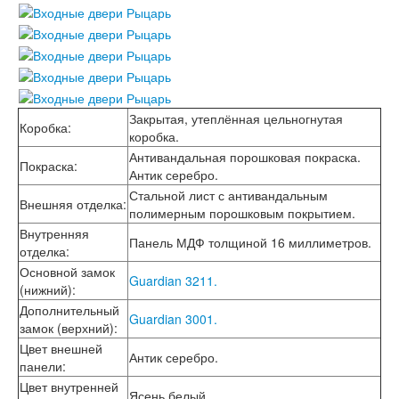
Лабиринт Шторм
Лабиринт Эволаб
Двери Про
Двери Интекрон
Интекрон Брайтон Антрацит
Интекрон Вектор
Закрытая, утеплённая цельногнутая
Интекрон Гектор
Коробка
:
коробка.
Интекрон Греция
Антивандальная порошковая покраска.
Интекрон Италия
Покраска
:
Антик серебро.
Интекрон Колизей
Интекрон Колизей Белый
Стальной лист с антивандальным
Внешняя отделка
:
Интекрон Неаполь
полимерным порошковым покрытием.
Интекрон Олимпия
Внутренняя
Панель МДФ толщиной 16 миллиметров.
Интекрон Премьера
отделка
:
Интекрон Профит
Основной замок
Guardian 3211.
Интекрон Ронда
(нижний)
:
Интекрон Сицилия
Дополнительный
Интекрон Спарта Белая
Guardian 3001.
замок (верхний)
:
Интекрон Спарта Грей
Цвет внешней
Интекрон Термо
Антик серебро.
панели
:
Интекрон Тетра
Цвет внутренней
Интекрон Фараон
Ясень белый.