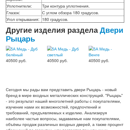
Эмалекс
Уплотнители
:
Три контура уплотнения.
Серия София
Эмаль
Глазок
:
С углом обзора 180 градусов.
Серия Дебют
Угол открывания
:
180 градусов.
Серия Нео
Другие изделия раздела
Двери
Серия Симпл
Серия Синди
Рыцарь
Серия Скай
Серия Стефани
Серия Уно
Двери Верда
40500 руб.
40500 руб.
40500 руб.
ПЭТ Верда
Коллекция дверей Альтекс
Коллекция дверей Элеганс
Экошпон Верда
Коллекция дверей Лофт
Сегодня мы рады вам представить двери Рыцарь - новый
Коллекция дверей Некст
бренд в мире входных металлических конструкций. "Рыцарь"
Коллекция дверей Техно
- это результат нашей многолетней работы с покупателями,
Эмаль Верда
изучение нами их возможностей, предпочтений и
Двери Дворецкий
требований, предъявляемых к изделию. Анализируя
Шпон Дворецкий
наиболее частые вопросы, задаваемые нам покупателями,
Эмаль Дворецкий
объёмы продаж различных входных дверей, а также процент
Двери Про
обращений по гарантии, или возвратов тех или иных