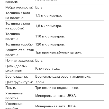
панели
:
Интекрон Форте
Двери АСД
Ребра жесткости
:
Есть
Двери Ратибор
Толщина стали
1,5 миллиметра.
Двери Аргус
на полотне
:
Тамбурные двери
Толщина стали
1,5 миллиметра.
Межкомнатные двери
на коробке
:
Двери Альберо
Толщина
110 миллиметров.
Альянс
полотна
:
Вест
Толщина коробки
:
120 миллиметров.
Галерея
Защита от снятия
Геометрия
Три противосъёмных штыря.
полотна
:
Графика
Ночная задвижка
:
Есть.
Империя
Классика
Цилиндровый
Ключ-вертушка.
Лайн
механизм
:
Мегаполис
Бронезащита
:
Броненакладка евро + эксцентрик.
Мегаполис ГЛ
Цвет фурнитуры
:
Хром.
Неоклассика Про
Петли
:
Три петли на подшипниках.
Скин
Утепление
Тренд
Минеральная вата URSA.
полотна
:
Двери ВанМарк
Утепление
Шпон текстурированный
Минеральная вата URSA.
коробки
: