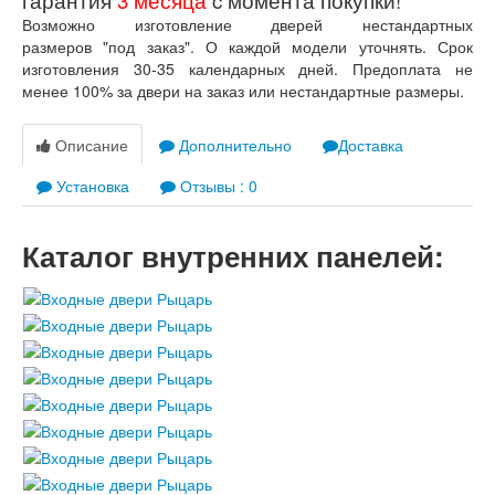
Лабиринт Лондон
Возможно изготовление дверей нестандартных
Лабиринт Лофт
размеров "под заказ". О каждой модели уточнять. Срок
Лабиринт Мегаполис
изготовления 30-35 календарных дней. Предоплата не
Лабиринт Норд Плюс
менее 100% за двери на заказ или нестандартные размеры.
Лабиринт Нью Йорк
Лабиринт Пазл
Лабиринт Пиано
Описание
Дополнительно
Доставка
Лабиринт Пиано Смарт 2.0
Лабиринт Платинум
Установка
Отзывы : 0
Лабиринт Полярис лайт
Лабиринт Роял
Каталог внутренних панелей:
Лабиринт Сильвер
Лабиринт Сияна
Лабиринт Скайлаб
Лабиринт Скандия
Лабиринт Смартлаб
Лабиринт Соналаб
Лабиринт Термолайт
Лабиринт Термомагнит
Лабиринт Трендо
Лабиринт Тундра Плюс
Лабиринт Урбан
Лабиринт Фрост