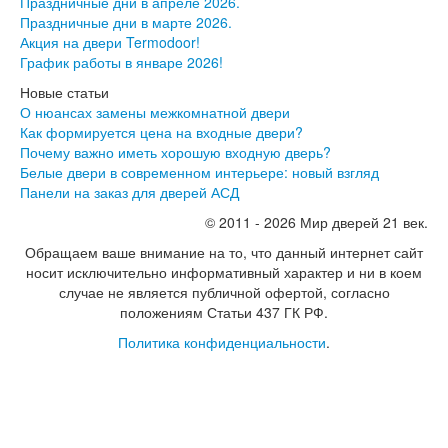
Праздничные дни в апреле 2026.
Праздничные дни в марте 2026.
Вызов замерщика
Акция на двери Termodoor!
Обработка персональных данных
График работы в январе 2026!
Доставка
Оплата
Новые статьи
Установка межкомнатных и входных дверей
О нюансах замены межкомнатной двери
Отзывы клиентов
Как формируется цена на входные двери?
Новости
Почему важно иметь хорошую входную дверь?
Белые двери в современном интерьере: новый взгляд
Доставка
Панели на заказ для дверей АСД
Контакты
© 2011 - 2026 Мир дверей 21 век.
Обращаем ваше внимание на то, что данный интернет сайт
носит исключительно информативный характер и ни в коем
случае не является публичной офертой, согласно
положениям Статьи 437 ГК РФ.
Политика конфиденциальности
.