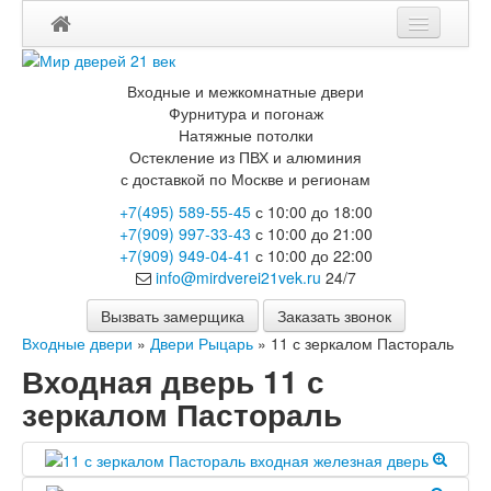
Мои заказы
Входные и межкомнатные двери
Корзина
Фурнитура и погонаж
Натяжные потолки
Остекление из ПВХ и алюминия
Каталог
с доставкой по Москве и регионам
Входные двери
+7(495) 589-55-45
с 10:00 до 18:00
Двери с терморазрывом для улицы
+7(909) 997-33-43
с 10:00 до 21:00
Противопожарные двери
+7(909) 949-04-41
с 10:00 до 22:00
Двери Бункер
info@mirdverei21vek.ru
24/7
Двери Лекс
Двери Рыцарь
Вызвать замерщика
Заказать звонок
Двери Термодор
Входные двери
»
Двери Рыцарь
»
11 с зеркалом Пастораль
Арктика
Входная дверь 11 с
Монолит
Стайл
зеркалом Пастораль
Термо
Термо Лацио
Флагман
Электрозамок Смарт