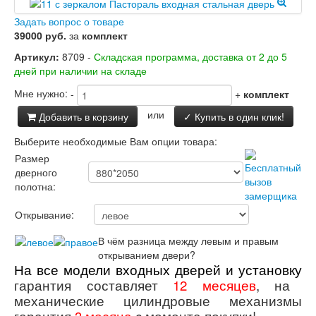
Заводские двери
Задать вопрос о товаре
Двери Лабиринт
39000 руб.
за
комплект
Лабиринт Аляска Лайт
Лабиринт Арт
Артикул:
8709 -
Складская программа, доставка от 2 до 5
Лабиринт Атлантик
дней при наличии на складе
Лабиринт Бетон
Лабиринт Верса
Мне нужно:
-
+
комплект
Лабиринт Версаль
или
Добавить в корзину
✓ Купить в один клик!
Лабиринт Гранд
Лабиринт Дверь двойная тамбурная под
Выберите необходимые Вам опции товара:
заказ
Размер
Лабиринт Имперо
дверного
Лабиринт Инфинити
полотна:
Лабиринт Иссида
Лабиринт Карбон
Открывание:
Лабиринт Кармина
Лабиринт Классик Антик медный
В чём разница между левым и правым
Лабиринт Классик Шагрень
открыванием двери?
Лабиринт Кредор
На все модели входных дверей и установку
Лабиринт Лаб Про
гарантия составляет
12 месяцев
,
на
Лабиринт Лайн Вайт
механические цилиндровые механизмы
Лабиринт Леолаб
гарантия
3 месяца
c момента покупки!