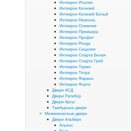
Интекрон Италия
Интекрон Колизей
Интекрон Колизей Белый
Интекрон Неаполь
Интекрон Олимпия
Интекрон Премьера
Интекрон Профит
Интекрон Ронда
Интекрон Сицилия
Интекрон Спарта Белая
Интекрон Спарта Грей
Интекрон Термо
Интекрон Тетра
Интекрон Фараон
Интекрон Форте
Двери АСД
Двери Ратибор
Двери Аргус
Тамбурные двери
Межкомнатные двери
Двери Альберо
Альянс
Вест