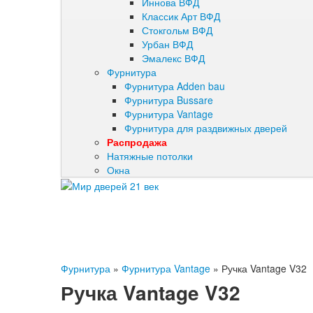
Иннова ВФД
Классик Арт ВФД
Стокгольм ВФД
Урбан ВФД
Эмалекс ВФД
Фурнитура
Фурнитура Adden bau
Фурнитура Bussare
Фурнитура Vantage
Фурнитура для раздвижных дверей
Распродажа
Натяжные потолки
Окна
Фурнитура
»
Фурнитура Vantage
»
Ручка Vantage V32
Ручка Vantage V32