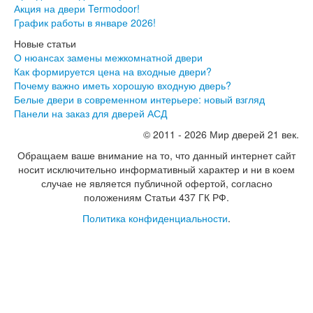
Лабиринт Шторм
Акция на двери Termodoor!
Лабиринт Эволаб
График работы в январе 2026!
Двери Про
Новые статьи
Двери Интекрон
О нюансах замены межкомнатной двери
Интекрон Брайтон Антрацит
Как формируется цена на входные двери?
Интекрон Вектор
Почему важно иметь хорошую входную дверь?
Интекрон Гектор
Белые двери в современном интерьере: новый взгляд
Интекрон Греция
Панели на заказ для дверей АСД
Интекрон Италия
Интекрон Колизей
© 2011 - 2026 Мир дверей 21 век.
Интекрон Колизей Белый
Обращаем ваше внимание на то, что данный интернет сайт
Интекрон Неаполь
носит исключительно информативный характер и ни в коем
Интекрон Олимпия
случае не является публичной офертой, согласно
Интекрон Премьера
положениям Статьи 437 ГК РФ.
Интекрон Профит
Интекрон Ронда
Политика конфиденциальности
.
Интекрон Сицилия
Интекрон Спарта Белая
Интекрон Спарта Грей
Интекрон Термо
Интекрон Тетра
Интекрон Фараон