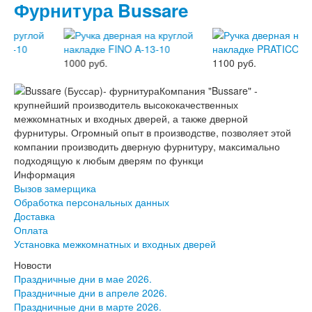
Фурнитура Bussare
Лабиринт Лофт
Лабиринт Мегаполис
Лабиринт Норд Плюс
Лабиринт Нью Йорк
1000 руб.
1100 руб.
Лабиринт Пазл
Лабиринт Пиано
Компания "Bussare" -
Лабиринт Пиано Смарт 2.0
крупнейший производитель высококачественных
Лабиринт Платинум
межкомнатных и входных дверей, а также дверной
Лабиринт Полярис лайт
фурнитуры. Огромный опыт в производстве, позволяет этой
Лабиринт Роял
компании производить дверную фурнитуру, максимально
Лабиринт Сильвер
подходящую к любым дверям по функци
Лабиринт Сияна
Информация
Лабиринт Скайлаб
Вызов замерщика
Лабиринт Скандия
Обработка персональных данных
Лабиринт Смартлаб
Доставка
Лабиринт Соналаб
Оплата
Лабиринт Термолайт
Установка межкомнатных и входных дверей
Лабиринт Термомагнит
Лабиринт Трендо
Новости
Лабиринт Тундра Плюс
Праздничные дни в мае 2026.
Лабиринт Урбан
Праздничные дни в апреле 2026.
Лабиринт Фрост
Праздничные дни в марте 2026.