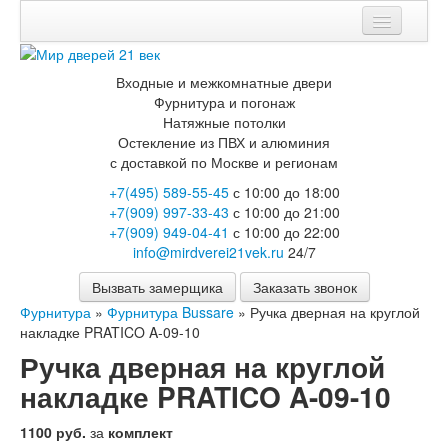
Мои заказы
Входные и межкомнатные двери
Корзина
Фурнитура и погонаж
Натяжные потолки
Каталог
Остекление из ПВХ и алюминия
с доставкой по Москве и регионам
Входные двери
+7(495) 589-55-45
с 10:00 до 18:00
Двери с терморазрывом для улицы
+7(909) 997-33-43
с 10:00 до 21:00
Противопожарные двери
+7(909) 949-04-41
с 10:00 до 22:00
Двери Бункер
info@mirdverei21vek.ru
24/7
Двери Лекс
Двери Рыцарь
Вызвать замерщика
Заказать звонок
Двери Термодор
Фурнитура
»
Фурнитура Bussare
»
Ручка дверная на круглой
Арктика
накладке PRATICO A-09-10
Монолит
Стайл
Ручка дверная на круглой
Термо
накладке PRATICO A-09-10
Термо Лацио
Флагман
1100 руб.
за
комплект
Электрозамок Смарт