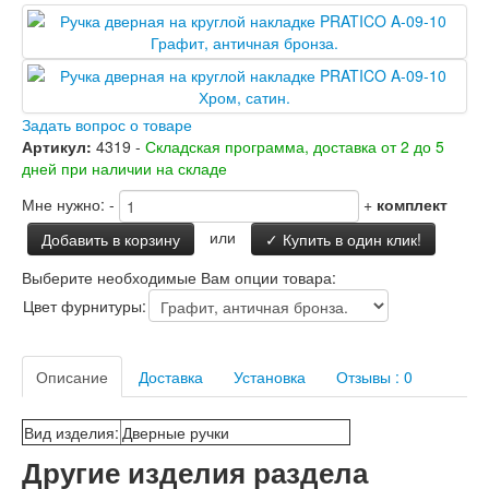
Заводские двери
Двери Лабиринт
Лабиринт Аляска Лайт
Лабиринт Арт
Лабиринт Атлантик
Лабиринт Бетон
Задать вопрос о товаре
Лабиринт Верса
Артикул:
4319 -
Складская программа, доставка от 2 до 5
Лабиринт Версаль
дней при наличии на складе
Лабиринт Гранд
Лабиринт Дверь двойная тамбурная под
Мне нужно:
-
+
комплект
заказ
или
Добавить в корзину
✓ Купить в один клик!
Лабиринт Имперо
Лабиринт Инфинити
Выберите необходимые Вам опции товара:
Лабиринт Иссида
Цвет фурнитуры:
Лабиринт Карбон
Лабиринт Кармина
Лабиринт Классик Антик медный
Описание
Лабиринт Классик Шагрень
Доставка
Установка
Отзывы : 0
Лабиринт Кредор
Лабиринт Лаб Про
Вид изделия
:
Дверные ручки
Лабиринт Лайн Вайт
Другие изделия раздела
Лабиринт Леолаб
Лабиринт Лондон