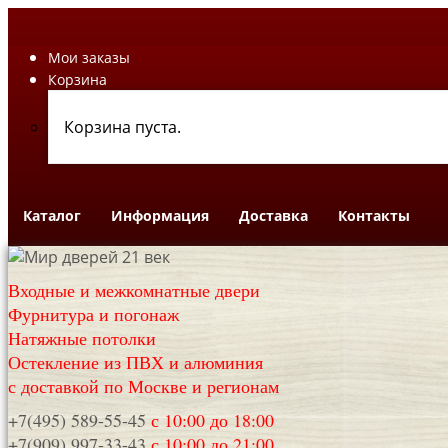
Мои заказы
Корзина
Корзина пуста.
Каталог
Информация
Доставка
Контакты
Входные и межкомнатные двери
Фурнитура и погонаж
Натяжные потолки
Остекление из ПВХ и алюминия
с доставкой по Москве и регионам
+7(495) 589-55-45
с 10:00 до 18:00
+7(909) 997-33-43
с 10:00 до 21:00