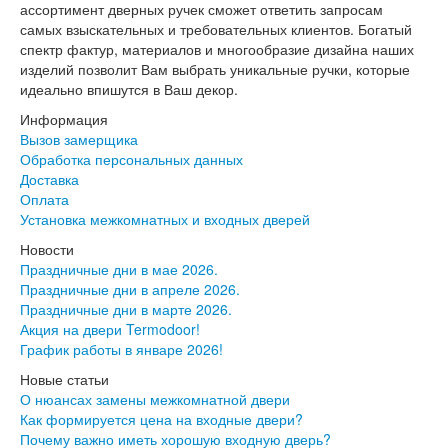
ассортимент дверных ручек сможет ответить запросам
Лабиринт Эволаб
самых взыскательных и требовательных клиентов. Богатый
Двери Про
спектр фактур, материалов и многообразие дизайна наших
Двери Интекрон
изделий позволит Вам выбрать уникальные ручки, которые
Интекрон Брайтон Антрацит
идеально впишутся в Ваш декор.
Интекрон Вектор
Интекрон Гектор
Информация
Интекрон Греция
Вызов замерщика
Интекрон Италия
Обработка персональных данных
Интекрон Колизей
Доставка
Интекрон Колизей Белый
Оплата
Интекрон Неаполь
Установка межкомнатных и входных дверей
Интекрон Олимпия
Новости
Интекрон Премьера
Праздничные дни в мае 2026.
Интекрон Профит
Праздничные дни в апреле 2026.
Интекрон Ронда
Праздничные дни в марте 2026.
Интекрон Сицилия
Акция на двери Termodoor!
Интекрон Спарта Белая
График работы в январе 2026!
Интекрон Спарта Грей
Интекрон Термо
Новые статьи
Интекрон Тетра
О нюансах замены межкомнатной двери
Интекрон Фараон
Как формируется цена на входные двери?
Интекрон Форте
Почему важно иметь хорошую входную дверь?