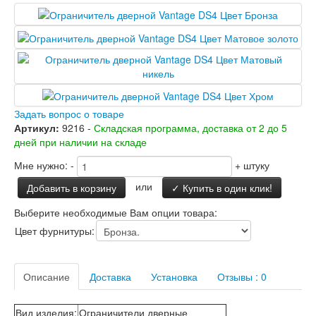
Двери Лабиринт
Лабиринт Аляска Лайт
Лабиринт Арт
Лабиринт Атлантик
Лабиринт Бетон
Лабиринт Верса
Лабиринт Версаль
Лабиринт Гранд
Задать вопрос о товаре
Лабиринт Дверь двойная тамбурная под
Артикул:
9216 -
Складская программа, доставка от 2 до 5
заказ
дней при наличии на складе
Лабиринт Имперо
Лабиринт Инфинити
Мне нужно:
-
+
штуку
Лабиринт Иссида
или
Лабиринт Карбон
Добавить в корзину
✓ Купить в один клик!
Лабиринт Кармина
Выберите необходимые Вам опции товара:
Лабиринт Классик Антик медный
Лабиринт Классик Шагрень
Цвет фурнитуры:
Лабиринт Кредор
Лабиринт Лаб Про
Лабиринт Лайн Вайт
Описание
Доставка
Установка
Отзывы : 0
Лабиринт Леолаб
Лабиринт Лондон
Вид изделия
:
Ограничители дверные
Лабиринт Лофт