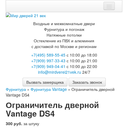
Мои заказы
Входные и межкомнатные двери
Корзина
Фурнитура и погонаж
Натяжные потолки
Каталог
Остекление из ПВХ и алюминия
с доставкой по Москве и регионам
Входные двери
+7(495) 589-55-45
с 10:00 до 18:00
Двери с терморазрывом для улицы
+7(909) 997-33-43
с 10:00 до 21:00
Противопожарные двери
+7(909) 949-04-41
с 10:00 до 22:00
Двери Бункер
info@mirdverei21vek.ru
24/7
Двери Лекс
Двери Термодор
Вызвать замерщика
Заказать звонок
Арктика
Фурнитура
»
Фурнитура Vantage
»
Ограничитель дверной
Монолит
Vantage DS4
Стайл
Термо
Ограничитель дверной
Термо Лацио
Vantage DS4
Флагман
Электрозамок Смарт
300 руб.
за штуку
Заводские двери