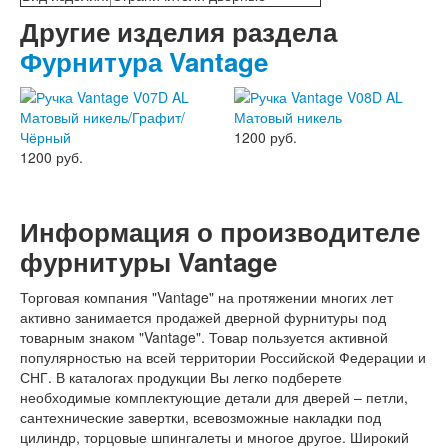
Лабиринт Мегаполис
Другие изделия раздела
Лабиринт Норд Плюс
Фурнитура Vantage
Лабиринт Нью Йорк
Лабиринт Пазл
Лабиринт Пиано
Лабиринт Пиано Смарт 2.0
1200 руб.
Лабиринт Платинум
1200 руб.
Лабиринт Полярис лайт
Лабиринт Роял
Лабиринт Сильвер
Лабиринт Сияна
Информация о производителе
Лабиринт Скайлаб
фурнитуры Vantage
Лабиринт Скандия
Лабиринт Смартлаб
Торговая компания "Vantage" на протяжении многих лет
Лабиринт Соналаб
активно занимается продажей дверной фурнитуры под
Лабиринт Термолайт
товарным знаком "Vantage". Товар пользуется активной
Лабиринт Термомагнит
популярностью на всей территории Российской Федерации и
Лабиринт Трендо
СНГ. В каталогах продукции Вы легко подберете
Лабиринт Тундра Плюс
необходимые комплектующие детали для дверей – петли,
Лабиринт Урбан
сантехнические завертки, всевозможные накладки под
Лабиринт Фрост
цилиндр, торцовые шпингалеты и многое другое. Широкий
Лабиринт Шторм