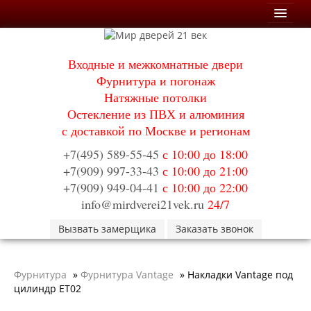
Мои заказы
Входные и межкомнатные двери
Корзина
Фурнитура и погонаж
Натяжные потолки
Каталог
Остекление из ПВХ и алюминия
Входные двери
с доставкой по Москве и регионам
Двери с терморазрывом для улицы
Противопожарные двери
+7(495) 589-55-45
с 10:00 до 18:00
Двери Бункер
+7(909) 997-33-43
с 10:00 до 21:00
Двери Лекс
+7(909) 949-04-41
с 10:00 до 22:00
Двери Рыцарь
Двери Термодор
info@mirdverei21vek.ru
24/7
Арктика
Вызвать замерщика
Монолит
Заказать звонок
Стайл
Термо
Термо Лацио
Фурнитура
»
Фурнитура Vantage
»
Накладки Vantage под
Флагман
цилиндр ET02
Электрозамок Смарт