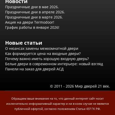
Новости
Эмаль
Праздничные дни в мае 2026.
Серия Дебют
Праздничные дни в апреле 2026.
Серия Нео
Праздничные дни в марте 2026.
Серия Симпл
Акция на двери Termodoor!
Серия Синди
График работы в январе 2026!
Серия Скай
Серия Стефани
Серия Уно
Новые статьи
Двери Верда
О нюансах замены межкомнатной двери
ПЭТ Верда
Как формируется цена на входные двери?
Коллекция дверей Альтекс
Почему важно иметь хорошую входную дверь?
Коллекция дверей Элеганс
Белые двери в современном интерьере: новый взгляд
Экошпон Верда
Панели на заказ для дверей АСД
Коллекция дверей Лофт
Коллекция дверей Некст
Коллекция дверей Техно
Эмаль Верда
© 2011 - 2026 Мир дверей 21 век.
Двери Дворецкий
Шпон Дворецкий
Обращаем ваше внимание на то, что данный интернет сайт носит
Эмаль Дворецкий
исключительно информативный характер и ни в коем случае не является
Двери Про
публичной офертой, согласно положениям Статьи 437 ГК РФ.
Инвизибл Про