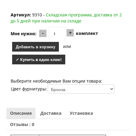
Лабиринт Мегаполис
Лабиринт Норд Плюс
Артикул:
9310 -
Складская программа, доставка от 2
Лабиринт Нью Йорк
до 5 дней при наличии на складе
Лабиринт Пазл
Лабиринт Пиано
-
+
комплект
Мне нужно:
Лабиринт Пиано Смарт 2.0
Лабиринт Платинум
или
Добавить в корзину
Лабиринт Полярис лайт
Лабиринт Роял
Лабиринт Сильвер
✓ Купить в один клик!
Лабиринт Сияна
Лабиринт Скайлаб
Лабиринт Скандия
Выберите необходимые Вам опции товара:
Лабиринт Смартлаб
Цвет фурнитуры:
Лабиринт Соналаб
Лабиринт Термолайт
Лабиринт Термомагнит
Лабиринт Трендо
Описание
Доставка
Установка
Лабиринт Тундра Плюс
Лабиринт Урбан
Отзывы : 0
Лабиринт Фрост
Лабиринт Шторм