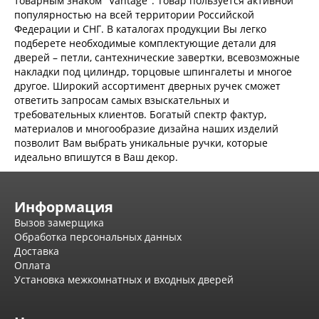
товарным знаком "Vantage". Товар пользуется активной
Двери Ратибор
популярностью на всей территории Российской
Двери Аргус
Федерации и СНГ. В каталогах продукции Вы легко
Тамбурные двери
подберете необходимые комплектующие детали для
Межкомнатные двери
дверей – петли, сантехнические завертки, всевозможные
Двери Альберо
накладки под цилиндр, торцовые шпингалеты и многое
Альянс
другое. Широкий ассортимент дверных ручек сможет
Вест
ответить запросам самых взыскательных и
Галерея
требовательных клиентов. Богатый спектр фактур,
Геометрия
материалов и многообразие дизайна наших изделий
Графика
позволит Вам выбрать уникальные ручки, которые
Империя
идеально впишутся в Ваш декор.
Классика
Лайн
Мегаполис
Информация
Мегаполис ГЛ
Вызов замерщика
Неоклассика Про
Обработка персональных данных
Скин
Доставка
Тренд
Оплата
Двери ВанМарк
Установка межкомнатных и входных дверей
Шпон текстурированный
Эмалекс
Серия София