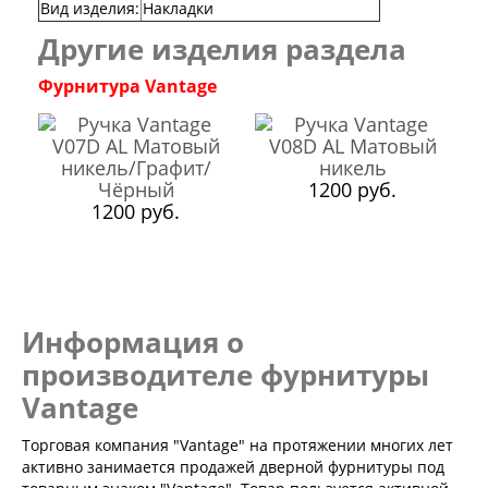
Лабиринт Эволаб
Вид изделия
:
Накладки
Двери Про
Другие изделия раздела
Двери Интекрон
Интекрон Брайтон Антрацит
Фурнитура Vantage
Интекрон Вектор
Интекрон Гектор
Интекрон Греция
Интекрон Италия
Интекрон Колизей
1200 руб.
Интекрон Колизей Белый
1200 руб.
Интекрон Неаполь
Интекрон Олимпия
Интекрон Премьера
Интекрон Профит
Интекрон Ронда
Информация о
Интекрон Сицилия
Интекрон Спарта Белая
производителе фурнитуры
Интекрон Спарта Грей
Vantage
Интекрон Термо
Интекрон Тетра
Интекрон Фараон
Торговая компания "Vantage" на протяжении многих лет
Интекрон Форте
активно занимается продажей дверной фурнитуры под
Двери АСД