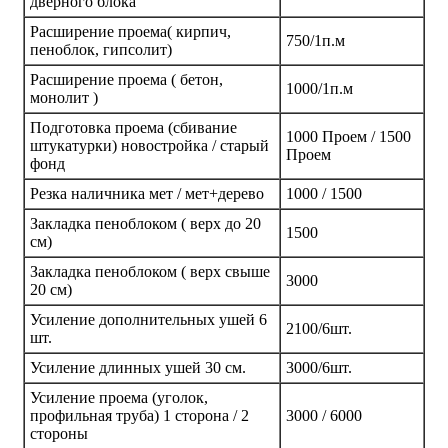
дверного блока
Расширение проема( кирпич,
750/1п.м
пеноблок, гипсолит)
Расширение проема ( бетон,
1000/1п.м
монолит )
Подготовка проема (сбивание
1000 Проем / 1500
штукатурки) новостройка / старый
Проем
фонд
Резка наличника мет / мет+дерево
1000 / 1500
Закладка пеноблоком ( верх до 20
1500
см)
Закладка пеноблоком ( верх свыше
3000
20 см)
Усиление дополнительных ушей 6
2100/6шт.
шт.
Усиление длинных ушей 30 см.
3000/6шт.
Усиление проема (уголок,
профильная труба) 1 сторона / 2
3000 / 6000
стороны