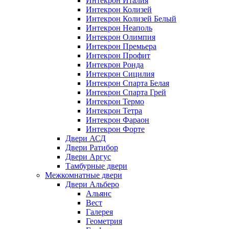
Интекрон Италия
Интекрон Колизей
Интекрон Колизей Белый
Интекрон Неаполь
Интекрон Олимпия
Интекрон Премьера
Интекрон Профит
Интекрон Ронда
Интекрон Сицилия
Интекрон Спарта Белая
Интекрон Спарта Грей
Интекрон Термо
Интекрон Тетра
Интекрон Фараон
Интекрон Форте
Двери АСД
Двери Ратибор
Двери Аргус
Тамбурные двери
Межкомнатные двери
Двери Альберо
Альянс
Вест
Галерея
Геометрия