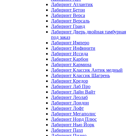
Лабиринт Атлантик
Лабиринт Бетон
Лабиринт Верса
Лабиринт Версаль
Лабиринт Гранд
Лабиринт Дверь двойная тамбурная
под заказ
Лабиринт Имперо
Лабиринт Инфинити
Лабиринт Иссида
Лабиринт Карбон
Лабиринт Кармина
Лабиринт Классик Антик медный
Лабиринт Классик Шагрень
Лабиринт Кредор
Лабиринт Лаб Про
Лабиринт Лайн Вайт
Лабиринт Леолаб
Лабиринт Лондон
Лабиринт Лофт
Лабиринт Мегаполис
Лабиринт Норд Плюс
Лабиринт Нью Йорк
Лабиринт Пазл
Лабиринт Пиано