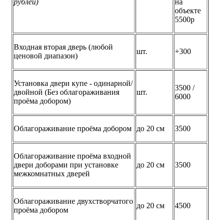
рублей)
на
объекте
5500р
Входная вторая дверь (любой
шт.
+300
ценовой диапазон)
Установка двери купе - одинарной/
3500 /
двойной (Без облагораживания
шт.
6000
проёма добором)
Облагораживание проёма добором
до 20 см
3500
Облагораживание проёма входной
двери доборами при установке
до 20 см
3500
межкомнатных дверей
Облагораживание двухстворчатого
до 20 см
4500
проёма добором