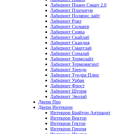
Лабиринт Пиано Смарт 2.0
Лабиринт Платинум
Лабиринт Полярис лайт
Лабиринт Роял
Лабиринт Сильвер
Лабиринт Сияна
Лабиринт Скайлаб
Лабиринт Скандия
Лабиринт Смартлаб
Лабиринт Соналаб
Лабиринт Термолайт
Лабиринт Термомагнит
Лабиринт Трендо
Лабиринт Тундра Плюс
Лабиринт Урбан
Лабиринт Фрост
Лабиринт Шторм
Лабиринт Эволаб
Двери Про
Двери Интекрон
Интекрон Брайтон Антрацит
Интекрон Вектор
Интекрон Гектор
Интекрон Греция