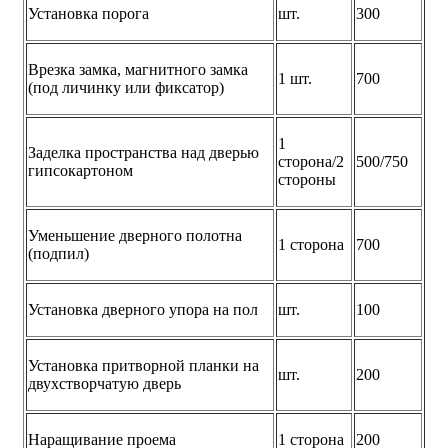
Установка порога
шт.
300
Врезка замка, магнитного замка
1 шт.
700
(под личинку или фиксатор)
1
Заделка пространства над дверью
сторона/2
500/750
гипсокартоном
стороны
Уменьшение дверного полотна
1 сторона
700
(подпил)
Установка дверного упора на пол
шт.
100
Установка притворной планки на
шт.
200
двухстворчатую дверь
Наращивание проема
1 сторона
200