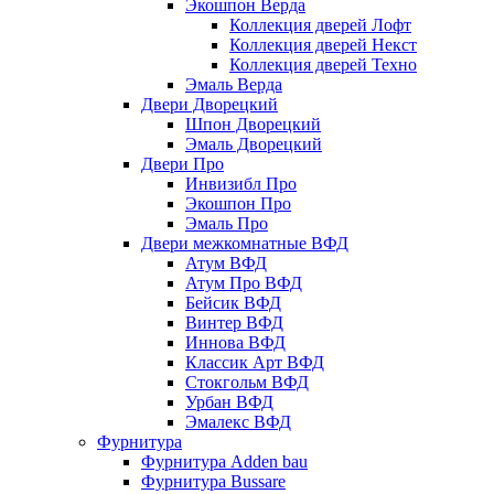
Экошпон Верда
Коллекция дверей Лофт
Коллекция дверей Некст
Коллекция дверей Техно
Эмаль Верда
Двери Дворецкий
Шпон Дворецкий
Эмаль Дворецкий
Двери Про
Инвизибл Про
Экошпон Про
Эмаль Про
Двери межкомнатные ВФД
Атум ВФД
Атум Про ВФД
Бейсик ВФД
Винтер ВФД
Иннова ВФД
Классик Арт ВФД
Стокгольм ВФД
Урбан ВФД
Эмалекс ВФД
Фурнитура
Фурнитура Adden bau
Фурнитура Bussare