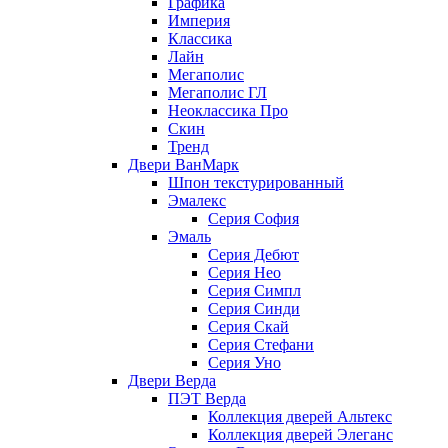
Графика
Империя
Классика
Лайн
Мегаполис
Мегаполис ГЛ
Неоклассика Про
Скин
Тренд
Двери ВанМарк
Шпон текстурированный
Эмалекс
Серия София
Эмаль
Серия Дебют
Серия Нео
Серия Симпл
Серия Синди
Серия Скай
Серия Стефани
Серия Уно
Двери Верда
ПЭТ Верда
Коллекция дверей Альтекс
Коллекция дверей Элеганс