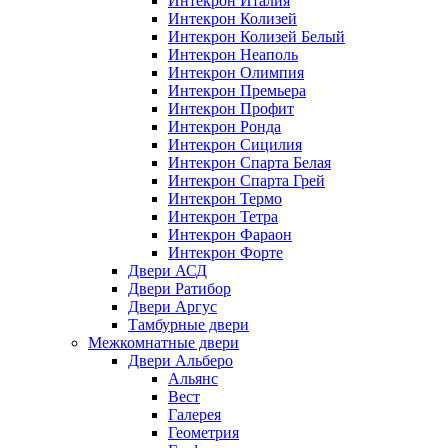
Интекрон Италия
Интекрон Колизей
Интекрон Колизей Белый
Интекрон Неаполь
Интекрон Олимпия
Интекрон Премьера
Интекрон Профит
Интекрон Ронда
Интекрон Сицилия
Интекрон Спарта Белая
Интекрон Спарта Грей
Интекрон Термо
Интекрон Тетра
Интекрон Фараон
Интекрон Форте
Двери АСД
Двери Ратибор
Двери Аргус
Тамбурные двери
Межкомнатные двери
Двери Альберо
Альянс
Вест
Галерея
Геометрия