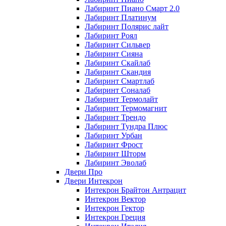
Лабиринт Пиано Смарт 2.0
Лабиринт Платинум
Лабиринт Полярис лайт
Лабиринт Роял
Лабиринт Сильвер
Лабиринт Сияна
Лабиринт Скайлаб
Лабиринт Скандия
Лабиринт Смартлаб
Лабиринт Соналаб
Лабиринт Термолайт
Лабиринт Термомагнит
Лабиринт Трендо
Лабиринт Тундра Плюс
Лабиринт Урбан
Лабиринт Фрост
Лабиринт Шторм
Лабиринт Эволаб
Двери Про
Двери Интекрон
Интекрон Брайтон Антрацит
Интекрон Вектор
Интекрон Гектор
Интекрон Греция