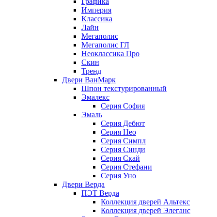
Графика
Империя
Классика
Лайн
Мегаполис
Мегаполис ГЛ
Неоклассика Про
Скин
Тренд
Двери ВанМарк
Шпон текстурированный
Эмалекс
Серия София
Эмаль
Серия Дебют
Серия Нео
Серия Симпл
Серия Синди
Серия Скай
Серия Стефани
Серия Уно
Двери Верда
ПЭТ Верда
Коллекция дверей Альтекс
Коллекция дверей Элеганс