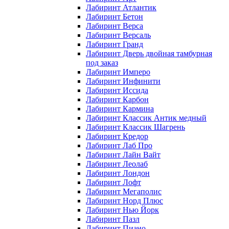
Лабиринт Атлантик
Лабиринт Бетон
Лабиринт Верса
Лабиринт Версаль
Лабиринт Гранд
Лабиринт Дверь двойная тамбурная
под заказ
Лабиринт Имперо
Лабиринт Инфинити
Лабиринт Иссида
Лабиринт Карбон
Лабиринт Кармина
Лабиринт Классик Антик медный
Лабиринт Классик Шагрень
Лабиринт Кредор
Лабиринт Лаб Про
Лабиринт Лайн Вайт
Лабиринт Леолаб
Лабиринт Лондон
Лабиринт Лофт
Лабиринт Мегаполис
Лабиринт Норд Плюс
Лабиринт Нью Йорк
Лабиринт Пазл
Лабиринт Пиано