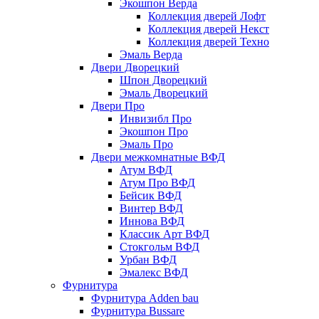
Экошпон Верда
Коллекция дверей Лофт
Коллекция дверей Некст
Коллекция дверей Техно
Эмаль Верда
Двери Дворецкий
Шпон Дворецкий
Эмаль Дворецкий
Двери Про
Инвизибл Про
Экошпон Про
Эмаль Про
Двери межкомнатные ВФД
Атум ВФД
Атум Про ВФД
Бейсик ВФД
Винтер ВФД
Иннова ВФД
Классик Арт ВФД
Стокгольм ВФД
Урбан ВФД
Эмалекс ВФД
Фурнитура
Фурнитура Adden bau
Фурнитура Bussare