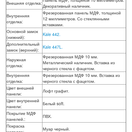
Панель МДФ, толщиной 10 миллиметров.
Внешняя отделка
:
Лабиринт Шторм
Декоративный наличник.
Лабиринт Эволаб
Фрезерованная панель МДФ, толщиной
Внутренняя
Двери Про
12 миллиметров. Со стеклянными
отделка
:
Двери Интекрон
вставками.
Интекрон Брайтон Антрацит
Основной замок
Интекрон Вектор
Kale 442.
(нижний)
:
Интекрон Гектор
Дополнительный
Интекрон Греция
Kale 447L.
замок (верхний)
:
Интекрон Италия
Фрезерованная МДФ 10 мм.
Интекрон Колизей
Наружная
Металлический наличник. Вставка из
Интекрон Колизей Белый
отделка
:
черного стекла с фацетом.
Интекрон Неаполь
Внутренняя
Фрезерованная МДФ 10 мм. Вставка из
Интекрон Олимпия
отделка
:
черного стекла с фацетом.
Интекрон Премьера
Интекрон Профит
Цвет внешней
Лофт графит.
Интекрон Ронда
панели
:
Интекрон Сицилия
Цвет внутренней
Белый soft.
Интекрон Спарта Белая
панели
:
Интекрон Спарта Грей
Покрытие МДФ
ПВХ.
Интекрон Термо
панелей.
:
Интекрон Тетра
Покраска
Интекрон Фараон
Муар черный.
металла
: