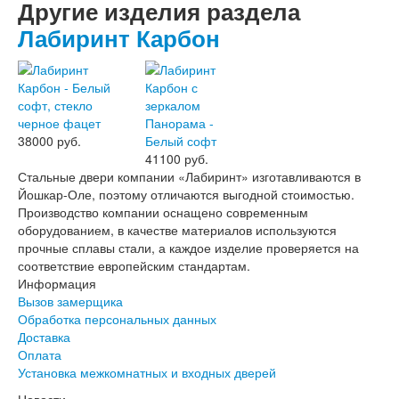
Эмалекс
Другие изделия раздела
Серия София
Лабиринт Карбон
Эмаль
Серия Дебют
Серия Нео
Серия Симпл
Серия Синди
Серия Скай
38000 руб.
Серия Стефани
41100 руб.
Серия Уно
Стальные двери компании «Лабиринт» изготавливаются в
Двери Верда
Йошкар-Оле, поэтому отличаются выгодной стоимостью.
ПЭТ Верда
Производство компании оснащено современным
Коллекция дверей Альтекс
оборудованием, в качестве материалов используются
Коллекция дверей Элеганс
прочные сплавы стали, а каждое изделие проверяется на
Экошпон Верда
соответствие европейским стандартам.
Коллекция дверей Лофт
Информация
Коллекция дверей Некст
Вызов замерщика
Коллекция дверей Техно
Обработка персональных данных
Эмаль Верда
Доставка
Двери Дворецкий
Оплата
Шпон Дворецкий
Установка межкомнатных и входных дверей
Эмаль Дворецкий
Двери Про