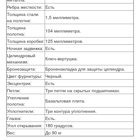
Интекрон Форте
Ребра жесткости
:
Есть
Двери АСД
Толщина стали
Двери Ратибор
1,5 миллиметра.
на полотне
:
Двери Аргус
Тамбурные двери
Толщина
104 миллиметра.
Межкомнатные двери
полотна
:
Двери Альберо
Толщина коробки
:
125 миллиметров.
Альянс
Ночная задвижка
:
Есть.
Вест
Цилиндровый
Ключ-вертушка.
Галерея
механизм
:
Геометрия
Бронезащита
:
Броненакладка для защиты цилиндра.
Графика
Цвет фурнитуры
:
Черный.
Империя
Эксцентрик
:
Есть
Классика
Лайн
Петли
:
Три петли на скрытых подшипниках.
Мегаполис
Утепление
Базальтовая плита.
Мегаполис ГЛ
полотна
:
Неоклассика Про
Уплотнители
:
Три контура уплотнения.
Скин
Глазок
:
Есть.
Тренд
Угол открывания
:
180 градусов.
Двери ВанМарк
Вес
:
До 90 кг
Шпон текстурированный