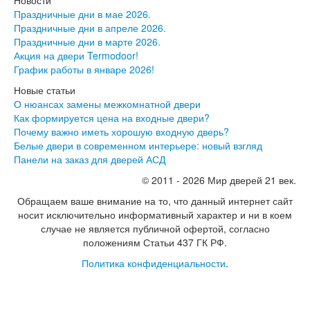
Новости
Инвизибл Про
Праздничные дни в мае 2026.
Экошпон Про
Праздничные дни в апреле 2026.
Эмаль Про
Праздничные дни в марте 2026.
Двери межкомнатные ВФД
Акция на двери Termodoor!
Атум ВФД
График работы в январе 2026!
Атум Про ВФД
Новые статьи
Бейсик ВФД
О нюансах замены межкомнатной двери
Винтер ВФД
Как формируется цена на входные двери?
Иннова ВФД
Почему важно иметь хорошую входную дверь?
Классик Арт ВФД
Белые двери в современном интерьере: новый взгляд
Стокгольм ВФД
Панели на заказ для дверей АСД
Урбан ВФД
Эмалекс ВФД
© 2011 - 2026 Мир дверей 21 век.
Фурнитура
Обращаем ваше внимание на то, что данный интернет сайт
Фурнитура Adden bau
носит исключительно информативный характер и ни в коем
Фурнитура Bussare
случае не является публичной офертой, согласно
Фурнитура Vantage
положениям Статьи 437 ГК РФ.
Фурнитура для раздвижных дверей
Распродажа
Политика конфиденциальности
.
Натяжные потолки
Окна
Информация