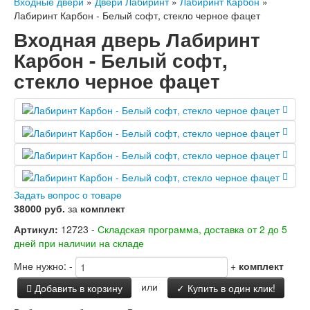
Входные двери
»
Двери Лабиринт
»
Лабиринт Карбон
»
Заводские двери
Лабиринт Карбон - Белый софт, стекло черное фацет
Двери Лабиринт
Входная дверь Лабиринт
Лабиринт Аляска Лайт
Лабиринт Арт
Карбон - Белый софт,
Лабиринт Атлантик
стекло черное фацет
Лабиринт Бетон
Лабиринт Верса
Лабиринт Версаль
Лабиринт Гранд
Лабиринт Дверь двойная тамбурная под
заказ
Лабиринт Имперо
Лабиринт Инфинити
Лабиринт Иссида
Задать вопрос о товаре
Лабиринт Карбон
38000 руб.
за
комплект
Лабиринт Кармина
Артикул:
12723 -
Складская программа, доставка от 2 до 5
Лабиринт Классик Антик медный
дней при наличии на складе
Лабиринт Классик Шагрень
Лабиринт Кредор
Мне нужно:
-
+
комплект
Лабиринт Лаб Про
Лабиринт Лайн Вайт
или
Добавить в корзину
✓ Купить в один клик!
Лабиринт Леолаб