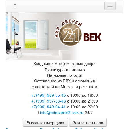
Мои заказы
Корзина
Каталог
Входные двери
Двери с терморазрывом для улицы
Противопожарные двери
Входные и межкомнатные двери
Двери Бункер
Фурнитура и погонаж
Двери Лекс
Натяжные потолки
Двери Рыцарь
Остекление из ПВХ и алюминия
Двери Термодор
с доставкой по Москве и регионам
Арктика
+7(495) 589-55-45
с 10:00 до 18:00
Монолит
+7(909) 997-33-43
с 10:00 до 21:00
Стайл
+7(909) 949-04-41
с 10:00 до 22:00
Термо
info@mirdverei21vek.ru
24/7
Термо Лацио
Флагман
Вызвать замерщика
Заказать звонок
Электрозамок Смарт