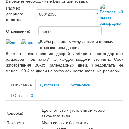
Выберите необходимые Вам опции товара:
Лабиринт Лондон
Лабиринт Лофт
Размер
Лабиринт Мегаполис
дверного
Лабиринт Норд Плюс
полотна:
Лабиринт Нью Йорк
Лабиринт Пазл
Открывание:
Лабиринт Пиано
Лабиринт Пиано Смарт 2.0
В чём разница между левым и правым
Лабиринт Платинум
открыванием двери?
Лабиринт Полярис лайт
Возможно изготовление дверей Лабиринт нестандартных
Лабиринт Роял
размеров "под заказ". О каждой модели уточнять. Срок
Лабиринт Сильвер
изготовления 30-35 календарных дней. Предоплата не
Лабиринт Сияна
менее 100% за двери на заказ или нестандартные размеры.
Лабиринт Скайлаб
Лабиринт Скандия
Описание
Доставка
Установка
Лабиринт Смартлаб
Лабиринт Соналаб
Отзывы : 0
Лабиринт Термолайт
Лабиринт Термомагнит
Цельногнутый утеплённый короб
Лабиринт Трендо
Коробка
:
закрытого типа.
Лабиринт Тундра Плюс
Лабиринт Урбан
Покраска
:
Муар серый с блёстками.
Лабиринт Фрост