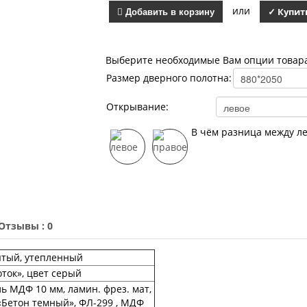
или
Добавить в корзину
✓ Купит
Выберите необходимые Вам опции товар
Размер дверного полотна:
Открывание:
В чём разница между л
Отзывы : 0
тый, утепленный
ток», цвет серый
ь МДФ 10 мм, ламин. фрез. мат,
«Бетон темный», ФЛ-299 , МДФ