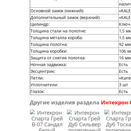
нали
Основной замок (нижний):
«KALE
Дополнительный замок (верхний):
«KALE
Цилиндр:
Ключ
Толщина стали на полотне:
1,5 м
Толщина металла короба:
1,5 м
Толщина полотна:
92 мм
Толщина коробки:
106 м
Защита от снятия полотна:
16 мм 
Ночная задвижка:
Есть
Эксцентрик:
Есть
Петли:
«Капе
Уплотнители:
3 шт
Глазок:
Есть
Другие изделия раздела
Интекрон 