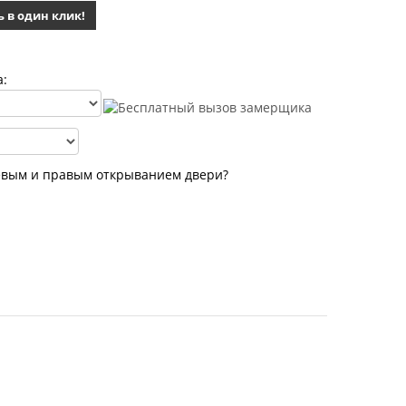
ь в один клик!
а:
евым и правым открыванием двери?