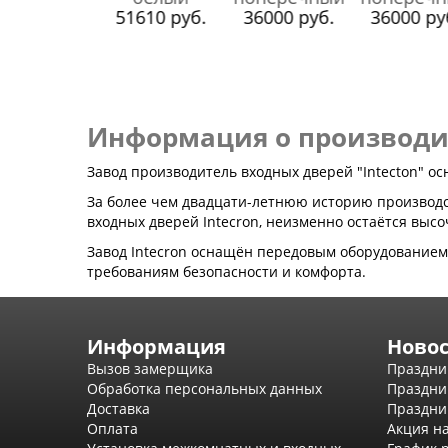
1610 руб.
51610 руб.
36000 руб.
36000 ру
Информация о производит
Завод производитель входных дверей "Intecton" ос
За более чем двадцати-летнюю историю производс
входных дверей Intecron, неизменно остаётся выс
Завод Intecron оснащён передовым оборудование
требованиям безопасности и комфорта.
Информация
Ново
Вызов замерщика
Праздни
Обработка персональных данных
Праздни
Доставка
Праздни
Оплата
Акция н