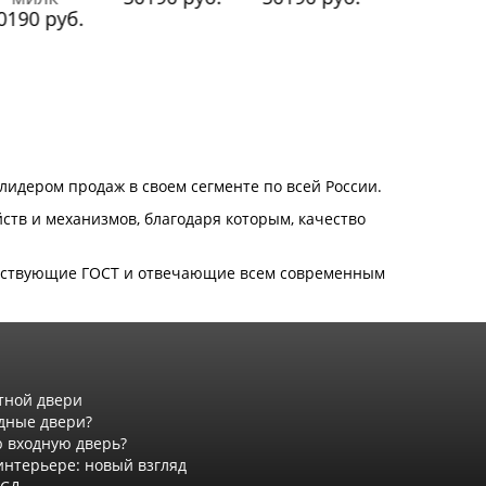
0190 руб.
50190 ру
 лидером продаж в своем сегменте по всей России.
тв и механизмов, благодаря которым, качество
етствующие ГОСТ и отвечающие всем современным
тной двери
дные двери?
 входную дверь?
интерьере: новый взгляд