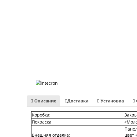
Описание
Доставка
Установка
Коробка:
Закры
Покраска:
«Моло
Панел
Внешняя отделка:
цвет 