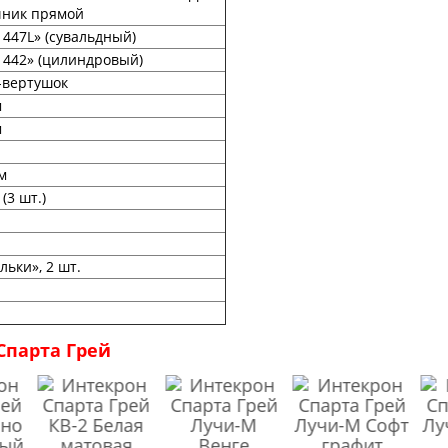
чник прямой
 447L» (сувальдный)
 442» (цилиндровый)
-вертушок
м
м
м
(3 шт.)
льки», 2 шт.
Спарта Грей