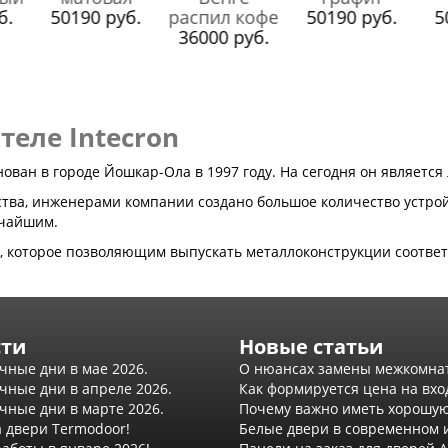
б.
50190 руб.
50190 руб.
5
36000 руб.
еле Intecron
нован в городе Йошкар-Ола в 1997 году. На сегодня он является
тва, инженерами компании создано большое количество устройс
очайшим.
м, которое позволяющим выпускать металлоконструкции соотв
сти
Новые статьи
чные дни в мае 2026.
О нюансах замены межкомна
чные дни в апреле 2026.
Как формируется цена на вхо
чные дни в марте 2026.
Почему важно иметь хорошую
а двери Termodoor!
Белые двери в современном 