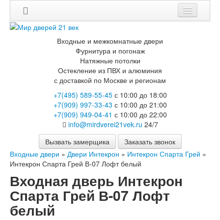
Мои заказы
Входные и межкомнатные двери
Корзина
Фурнитура и погонаж
Натяжные потолки
Остекление из ПВХ и алюминия
Каталог
с доставкой по Москве и регионам
Входные двери
+7(495) 589-55-45
с 10:00 до 18:00
Двери с терморазрывом для улицы
+7(909) 997-33-43
с 10:00 до 21:00
Противопожарные двери
+7(909) 949-04-41
с 10:00 до 22:00
Двери Бункер
info@mirdverei21vek.ru
24/7
Двери Лекс
Двери Рыцарь
Вызвать замерщика
Заказать звонок
Двери Термодор
Входные двери
»
Двери Интекрон
»
Интекрон Спарта Грей
»
Арктика
Интекрон Спарта Грей В-07 Лофт белый
Монолит
Входная дверь Интекрон
Стайл
Термо
Спарта Грей В-07 Лофт
Термо Лацио
белый
Флагман
Электрозамок Смарт