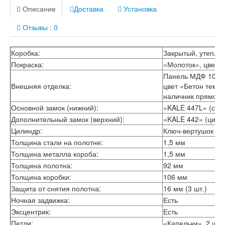
Лабиринт Лондон
Описание
Доставка
Установка
Лабиринт Лофт
Лабиринт Мегаполис
Отзывы : 0
Лабиринт Норд Плюс
Лабиринт Нью Йорк
Лабиринт Пазл
Коробка:
Закрытый, утепле
Лабиринт Пиано
Покраска:
«Молоток», цвет 
Лабиринт Пиано Смарт 2.0
Панель МДФ 10 мм
Лабиринт Платинум
Внешняя отделка:
цвет «Бетон темн
Лабиринт Полярис лайт
наличник прямой
Лабиринт Роял
Основной замок (нижний):
«KALE 447L» (сув
Лабиринт Сильвер
Дополнительный замок (верхний):
«KALE 442» (цили
Лабиринт Сияна
Цилиндр:
Ключ-вертушок
Лабиринт Скайлаб
Толщина стали на полотне:
1,5 мм
Лабиринт Скандия
Лабиринт Смартлаб
Толщина металла короба:
1,5 мм
Лабиринт Соналаб
Толщина полотна:
92 мм
Лабиринт Термолайт
Толщина коробки:
106 мм
Лабиринт Термомагнит
Защита от снятия полотна:
16 мм (3 шт.)
Лабиринт Трендо
Ночная задвижка:
Есть
Лабиринт Тундра Плюс
Эксцентрик:
Есть
Лабиринт Урбан
Петли:
«Капельки», 2 шт.
Лабиринт Фрост