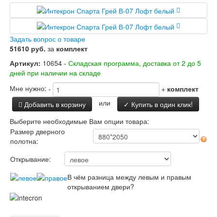
Заводские двери
Двери Лабиринт
Лабиринт Аляска Лайт
Лабиринт Арт
Задать вопрос о товаре
Лабиринт Атлантик
51610 руб.
за
комплект
Лабиринт Бетон
Артикул:
10654 -
Складская программа, доставка от 2 до 5
Лабиринт Верса
дней при наличии на складе
Лабиринт Версаль
Лабиринт Гранд
Мне нужно:
-
+
комплект
Лабиринт Дверь двойная тамбурная под
заказ
или
Добавить в корзину
✓ Купить в один клик!
Лабиринт Имперо
Выберите необходимые Вам опции товара:
Лабиринт Инфинити
Размер дверного
Лабиринт Иссида
полотна:
Лабиринт Карбон
Лабиринт Кармина
Открывание:
Лабиринт Классик Антик медный
Лабиринт Классик Шагрень
В чём разница между левым и правым
Лабиринт Кредор
открыванием двери?
Лабиринт Лаб Про
Лабиринт Лайн Вайт
Лабиринт Леолаб