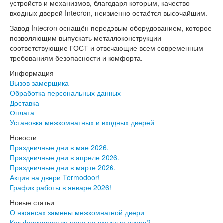
устройств и механизмов, благодаря которым, качество
Интекрон Форте
входных дверей Intecron, неизменно остаётся высочайшим.
Двери АСД
Двери Ратибор
Завод Intecron оснащён передовым оборудованием, которое
Двери Аргус
позволяющим выпускать металлоконструкции
Тамбурные двери
соответствующие ГОСТ и отвечающие всем современным
Межкомнатные двери
требованиям безопасности и комфорта.
Двери Альберо
Информация
Альянс
Вызов замерщика
Вест
Обработка персональных данных
Галерея
Доставка
Геометрия
Оплата
Графика
Установка межкомнатных и входных дверей
Империя
Классика
Новости
Лайн
Праздничные дни в мае 2026.
Мегаполис
Праздничные дни в апреле 2026.
Мегаполис ГЛ
Праздничные дни в марте 2026.
Неоклассика Про
Акция на двери Termodoor!
Скин
График работы в январе 2026!
Тренд
Новые статьи
Двери ВанМарк
О нюансах замены межкомнатной двери
Шпон текстурированный
Как формируется цена на входные двери?