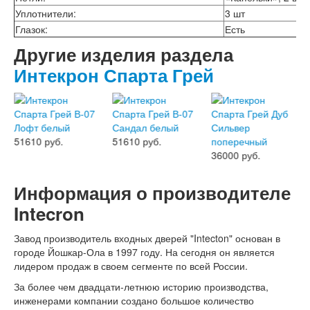
Лабиринт Шторм
Уплотнители:
3 шт
Лабиринт Эволаб
Глазок:
Есть
Двери Про
Другие изделия раздела
Двери Интекрон
Интекрон Брайтон Антрацит
Интекрон Спарта Грей
Интекрон Вектор
Интекрон Гектор
Интекрон Греция
Интекрон Италия
Интекрон Колизей
51610 руб.
51610 руб.
Интекрон Колизей Белый
36000 руб.
Интекрон Неаполь
Интекрон Олимпия
Информация о производителе
Интекрон Премьера
Интекрон Профит
Intecron
Интекрон Ронда
Интекрон Сицилия
Завод производитель входных дверей "Intecton" основан в
Интекрон Спарта Белая
городе Йошкар-Ола в 1997 году. На сегодня он является
Интекрон Спарта Грей
лидером продаж в своем сегменте по всей России.
Интекрон Термо
За более чем двадцати-летнюю историю производства,
Интекрон Тетра
инженерами компании создано большое количество
Интекрон Фараон