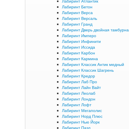
Лабиринт Атлантик
Лабиринт Бетон
Лабиринт Верса
Лабиринт Версаль
Лабиринт Гранд
Лабиринт Дверь двойная тамбурна
Лабиринт Имперо
Лабиринт Инфинити
Лабиринт Иссида
Лабиринт Карбон
Лабиринт Кармина
Лабиринт Классик Антик медный
Лабиринт Классик Шагрень
Лабиринт Кредор
Лабиринт Лаб Про
Лабиринт Лайн Вайт
Лабиринт Леолаб
Лабиринт Лондон
Лабиринт Лофт
Лабиринт Мегаполис
Лабиринт Норд Плюс
Лабиринт Нью Йорк
Лабиринт Пазл