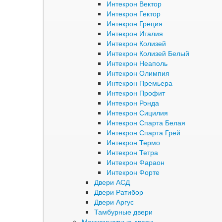
Интекрон Вектор
Интекрон Гектор
Интекрон Греция
Интекрон Италия
Интекрон Колизей
Интекрон Колизей Белый
Интекрон Неаполь
Интекрон Олимпия
Интекрон Премьера
Интекрон Профит
Интекрон Ронда
Интекрон Сицилия
Интекрон Спарта Белая
Интекрон Спарта Грей
Интекрон Термо
Интекрон Тетра
Интекрон Фараон
Интекрон Форте
Двери АСД
Двери Ратибор
Двери Аргус
Тамбурные двери
Межкомнатные двери