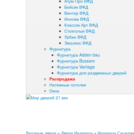
Атум Про ВФД
Бейсик ВФД
Винтер ВФД
Иннова ВФД
Классик Арт ВФД
Стокгольм ВФД
Урбан ВФД
Эмалекс ВФД
Фурнитура
Фурнитура Adden bau
Фурнитура Bussare
Фурнитура Vantage
Фурнитура для раздвижных дверей
Распродажа
Натяжные потолки
Окна
Входные двери
»
Двери Интекрон
»
Интекрон Сицили