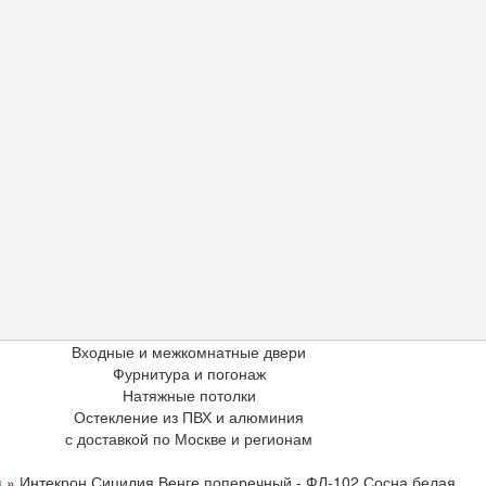
Входные и межкомнатные двери
Фурнитура и погонаж
Натяжные потолки
Остекление из ПВХ и алюминия
с доставкой по Москве и регионам
я
»
Интекрон Сицилия Венге поперечный - ФЛ-102 Сосна белая