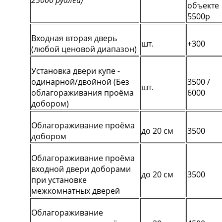
объекте
5500р
Входная вторая дверь
шт.
+300
(любой ценовой диапазон)
Установка двери купе -
одинарной/двойной (Без
3500 /
шт.
облагораживания проёма
6000
добором)
Облагораживание проёма
до 20 см
3500
добором
Облагораживание проёма
входной двери доборами
до 20 см
3500
при установке
межкомнатных дверей
Облагораживание