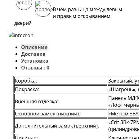
В чём разница между левым
и правым открыванием
двери?
Описание
Доставка
Установка
Отзывы : 0
Коробка:
Закрытый, у
Покраска:
«Шагрень», 
Панель МДФ 
Внешняя отделка:
«Лофт черн
Основной замок (нижний):
«Меттэм ЗВ8
«Crit ЗВк-7Р
Дополнительный замок (верхний):
(цилиндров
Цилиндр:
Ключ-верту