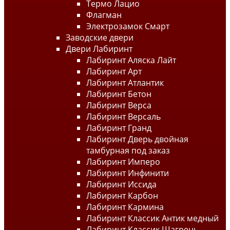
Термо Лацио
Флагман
Электрозамок Смарт
Заводские двери
Двери Лабиринт
Лабиринт Аляска Лайт
Лабиринт Арт
Лабиринт Атлантик
Лабиринт Бетон
Лабиринт Верса
Лабиринт Версаль
Лабиринт Гранд
Лабиринт Дверь двойная
тамбурная под заказ
Лабиринт Имперо
Лабиринт Инфинити
Лабиринт Иссида
Лабиринт Карбон
Лабиринт Кармина
Лабиринт Классик Антик медный
Лабиринт Классик Шагрень