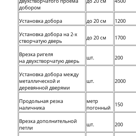
двухстворчатого проёма
до 20 см
4500
добором
Установка добора
до 20 см
1200
Установка добора на 2-х
до 20 см
1700
створчатую дверь
Врезка ригеля
шт.
200
на двухстворчатую дверь
Установка добора между
металлической и
шт.
2000
деревянной дверями
Продольная резка
метр
150
наличника
погонный
Врезка дополнительной
шт.
200
петли