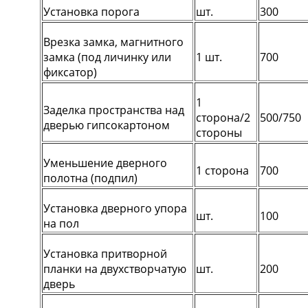
Установка порога
шт.
300
Врезка замка, магнитного
замка (под личинку или
1 шт.
700
фиксатор)
1
Заделка пространства над
сторона/2
500/750
дверью гипсокартоном
стороны
Уменьшение дверного
1 сторона
700
полотна (подпил)
Установка дверного упора
шт.
100
на пол
Установка притворной
планки на двухстворчатую
шт.
200
дверь