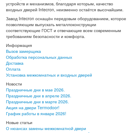
Интекрон Форте
устройств и механизмов, благодаря которым, качество
Двери АСД
входных дверей Intecron, неизменно остаётся высочайшим.
Двери Ратибор
Завод Intecron оснащён передовым оборудованием, которое
Двери Аргус
позволяющим выпускать металлоконструкции
Тамбурные двери
соответствующие ГОСТ и отвечающие всем современным
Межкомнатные двери
требованиям безопасности и комфорта.
Двери Альберо
Альянс
Информация
Вест
Вызов замерщика
Галерея
Обработка персональных данных
Геометрия
Доставка
Графика
Оплата
Империя
Установка межкомнатных и входных дверей
Классика
Новости
Лайн
Праздничные дни в мае 2026.
Мегаполис
Праздничные дни в апреле 2026.
Мегаполис ГЛ
Праздничные дни в марте 2026.
Неоклассика Про
Акция на двери Termodoor!
Скин
График работы в январе 2026!
Тренд
Двери ВанМарк
Новые статьи
Шпон текстурированный
О нюансах замены межкомнатной двери