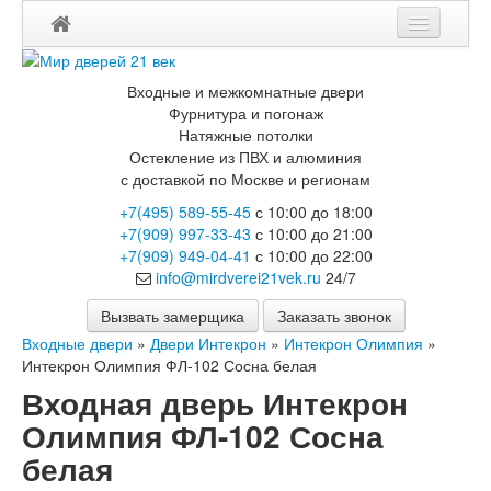
Мои заказы
Входные и межкомнатные двери
Корзина
Фурнитура и погонаж
Натяжные потолки
Остекление из ПВХ и алюминия
Каталог
с доставкой по Москве и регионам
Входные двери
+7(495) 589-55-45
с 10:00 до 18:00
Двери с терморазрывом для улицы
+7(909) 997-33-43
с 10:00 до 21:00
Противопожарные двери
+7(909) 949-04-41
с 10:00 до 22:00
Двери Бункер
info@mirdverei21vek.ru
24/7
Двери Лекс
Двери Рыцарь
Вызвать замерщика
Заказать звонок
Двери Термодор
Входные двери
»
Двери Интекрон
»
Интекрон Олимпия
»
Арктика
Интекрон Олимпия ФЛ-102 Сосна белая
Монолит
Входная дверь Интекрон
Стайл
Термо
Олимпия ФЛ-102 Сосна
Термо Лацио
белая
Флагман
Электрозамок Смарт