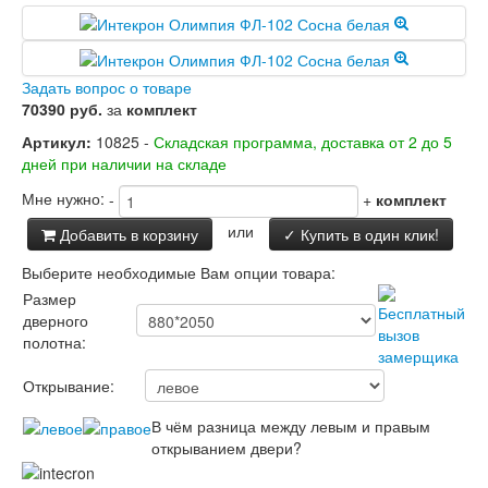
Заводские двери
Двери Лабиринт
Лабиринт Аляска Лайт
Лабиринт Арт
Задать вопрос о товаре
Лабиринт Атлантик
70390 руб.
за
комплект
Лабиринт Бетон
Артикул:
10825 -
Складская программа, доставка от 2 до 5
Лабиринт Верса
дней при наличии на складе
Лабиринт Версаль
Лабиринт Гранд
Мне нужно:
-
+
комплект
Лабиринт Дверь двойная тамбурная под
заказ
или
Добавить в корзину
✓ Купить в один клик!
Лабиринт Имперо
Выберите необходимые Вам опции товара:
Лабиринт Инфинити
Лабиринт Иссида
Размер
Лабиринт Карбон
дверного
Лабиринт Кармина
полотна:
Лабиринт Классик Антик медный
Лабиринт Классик Шагрень
Открывание:
Лабиринт Кредор
В чём разница между левым и правым
Лабиринт Лаб Про
открыванием двери?
Лабиринт Лайн Вайт
Лабиринт Леолаб