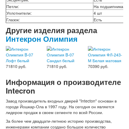
Лабиринт Шторм
Петли:
На подшипниках, 3
Лабиринт Эволаб
Уплотнители:
4 шт
Двери Про
Глазок:
Есть
Двери Интекрон
Другие изделия раздела
Интекрон Брайтон Антрацит
Интекрон Вектор
Интекрон Олимпия
Интекрон Гектор
Интекрон Греция
Интекрон Италия
Интекрон Колизей
Интекрон Колизей Белый
71810 руб.
71810 руб.
70390 руб.
Интекрон Неаполь
Интекрон Олимпия
Информация о производителе
Интекрон Премьера
Интекрон Профит
Intecron
Интекрон Ронда
Интекрон Сицилия
Завод производитель входных дверей "Intecton" основан в
Интекрон Спарта Белая
городе Йошкар-Ола в 1997 году. На сегодня он является
Интекрон Спарта Грей
лидером продаж в своем сегменте по всей России.
Интекрон Термо
Интекрон Тетра
За более чем двадцати-летнюю историю производства,
Интекрон Фараон
инженерами компании создано большое количество