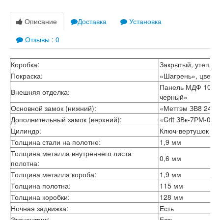
Лабиринт Лондон
Лабиринт Лофт
Описание
Доставка
Установка
Лабиринт Мегаполис
Лабиринт Норд Плюс
Отзывы : 0
Лабиринт Нью Йорк
Лабиринт Пазл
Лабиринт Пиано
Коробка:
Закрытый, утепле
Лабиринт Пиано Смарт 2.0
Покраска:
«Шагрень», цвет 
Лабиринт Платинум
Панель МДФ 10 мм
Лабиринт Полярис лайт
Внешняя отделка:
черный»
Лабиринт Роял
Основной замок (нижний):
«Меттэм ЗВ8 240»
Лабиринт Сильвер
Дополнительный замок (верхний):
«Crit ЗВк-7РМ-004
Лабиринт Сияна
Лабиринт Скайлаб
Цилиндр:
Ключ-вертушок
Лабиринт Скандия
Толщина стали на полотне:
1,9 мм
Лабиринт Смартлаб
Толщина металла внутреннего листа
0,6 мм
Лабиринт Соналаб
полотна:
Лабиринт Термолайт
Толщина металла короба:
1,9 мм
Лабиринт Термомагнит
Толщина полотна:
115 мм
Лабиринт Трендо
Толщина коробки:
128 мм
Лабиринт Тундра Плюс
Ночная задвижка:
Есть
Лабиринт Урбан
Лабиринт Фрост
Эксцентрик:
Есть