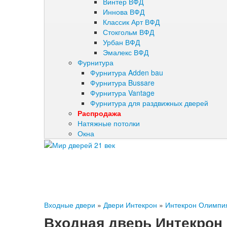
Винтер ВФД
Иннова ВФД
Классик Арт ВФД
Стокгольм ВФД
Урбан ВФД
Эмалекс ВФД
Фурнитура
Фурнитура Adden bau
Фурнитура Bussare
Фурнитура Vantage
Фурнитура для раздвижных дверей
Распродажа
Натяжные потолки
Окна
Входные двери
»
Двери Интекрон
»
Интекрон Олимпи
Входная дверь Интекрон