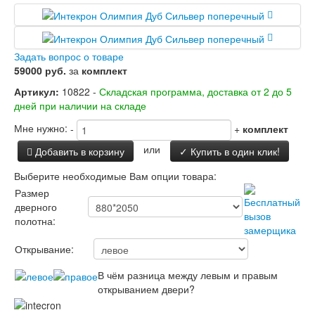
Заводские двери
Двери Лабиринт
Лабиринт Аляска Лайт
Лабиринт Арт
Задать вопрос о товаре
Лабиринт Атлантик
59000 руб.
за
комплект
Лабиринт Бетон
Артикул:
10822 -
Складская программа, доставка от 2 до 5
Лабиринт Верса
дней при наличии на складе
Лабиринт Версаль
Лабиринт Гранд
Мне нужно:
-
+
комплект
Лабиринт Дверь двойная тамбурная под
заказ
или
Добавить в корзину
✓ Купить в один клик!
Лабиринт Имперо
Выберите необходимые Вам опции товара:
Лабиринт Инфинити
Лабиринт Иссида
Размер
Лабиринт Карбон
дверного
Лабиринт Кармина
полотна:
Лабиринт Классик Антик медный
Лабиринт Классик Шагрень
Открывание:
Лабиринт Кредор
В чём разница между левым и правым
Лабиринт Лаб Про
открыванием двери?
Лабиринт Лайн Вайт
Лабиринт Леолаб