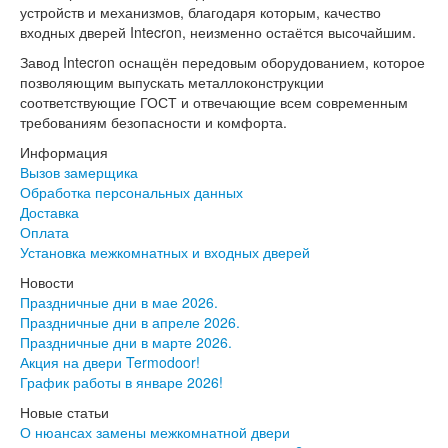
Интекрон Форте
устройств и механизмов, благодаря которым, качество
Двери АСД
входных дверей Intecron, неизменно остаётся высочайшим.
Двери Ратибор
Завод Intecron оснащён передовым оборудованием, которое
Двери Аргус
позволяющим выпускать металлоконструкции
Тамбурные двери
соответствующие ГОСТ и отвечающие всем современным
Межкомнатные двери
требованиям безопасности и комфорта.
Двери Альберо
Альянс
Информация
Вест
Вызов замерщика
Галерея
Обработка персональных данных
Геометрия
Доставка
Графика
Оплата
Империя
Установка межкомнатных и входных дверей
Классика
Новости
Лайн
Праздничные дни в мае 2026.
Мегаполис
Праздничные дни в апреле 2026.
Мегаполис ГЛ
Праздничные дни в марте 2026.
Неоклассика Про
Акция на двери Termodoor!
Скин
График работы в январе 2026!
Тренд
Двери ВанМарк
Новые статьи
Шпон текстурированный
О нюансах замены межкомнатной двери