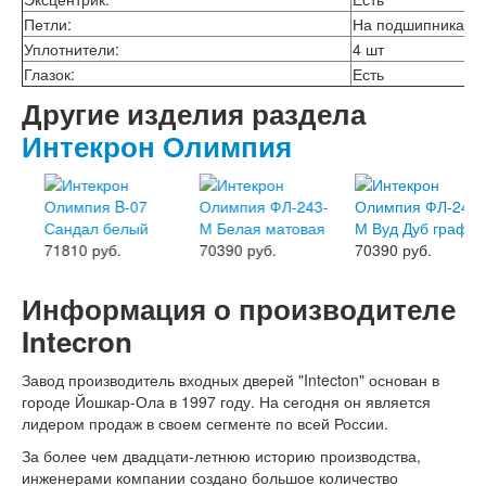
Лабиринт Шторм
Петли:
На подшипниках, 3
Лабиринт Эволаб
Уплотнители:
4 шт
Двери Про
Глазок:
Есть
Двери Интекрон
Другие изделия раздела
Интекрон Брайтон Антрацит
Интекрон Вектор
Интекрон Олимпия
Интекрон Гектор
Интекрон Греция
Интекрон Италия
Интекрон Колизей
Интекрон Колизей Белый
71810 руб.
70390 руб.
70390 руб.
Интекрон Неаполь
Интекрон Олимпия
Информация о производителе
Интекрон Премьера
Интекрон Профит
Intecron
Интекрон Ронда
Интекрон Сицилия
Завод производитель входных дверей "Intecton" основан в
Интекрон Спарта Белая
городе Йошкар-Ола в 1997 году. На сегодня он является
Интекрон Спарта Грей
лидером продаж в своем сегменте по всей России.
Интекрон Термо
Интекрон Тетра
За более чем двадцати-летнюю историю производства,
Интекрон Фараон
инженерами компании создано большое количество