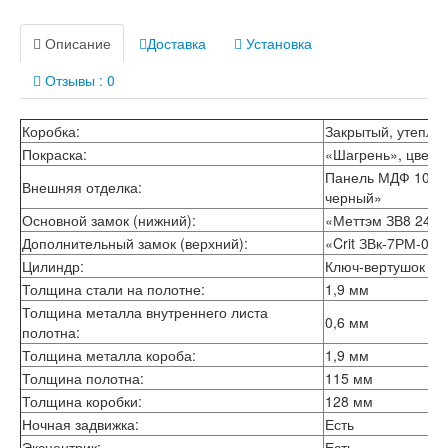
Лабиринт Лондон
Лабиринт Лофт
Описание
Доставка
Установка
Лабиринт Мегаполис
Лабиринт Норд Плюс
Отзывы : 0
Лабиринт Нью Йорк
Лабиринт Пазл
Лабиринт Пиано
Коробка:
Закрытый, утепле
Лабиринт Пиано Смарт 2.0
Покраска:
«Шагрень», цвет 
Лабиринт Платинум
Панель МДФ 10 мм
Лабиринт Полярис лайт
Внешняя отделка:
черный»
Лабиринт Роял
Основной замок (нижний):
«Меттэм ЗВ8 240»
Лабиринт Сильвер
Дополнительный замок (верхний):
«Crit ЗВк-7РМ-004
Лабиринт Сияна
Лабиринт Скайлаб
Цилиндр:
Ключ-вертушок
Лабиринт Скандия
Толщина стали на полотне:
1,9 мм
Лабиринт Смартлаб
Толщина металла внутреннего листа
0,6 мм
Лабиринт Соналаб
полотна:
Лабиринт Термолайт
Толщина металла короба:
1,9 мм
Лабиринт Термомагнит
Толщина полотна:
115 мм
Лабиринт Трендо
Толщина коробки:
128 мм
Лабиринт Тундра Плюс
Ночная задвижка:
Есть
Лабиринт Урбан
Лабиринт Фрост
Эксцентрик:
Есть