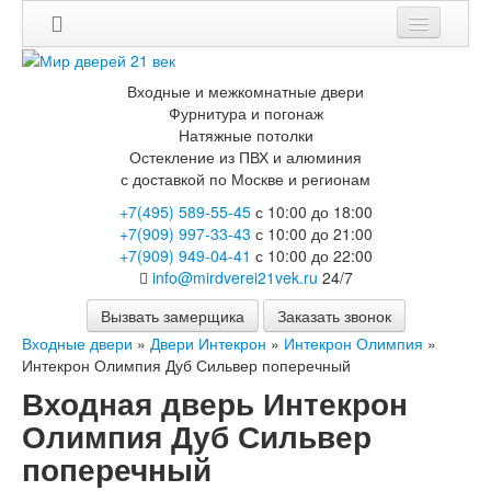
Мои заказы
Входные и межкомнатные двери
Корзина
Фурнитура и погонаж
Натяжные потолки
Остекление из ПВХ и алюминия
Каталог
с доставкой по Москве и регионам
Входные двери
+7(495) 589-55-45
с 10:00 до 18:00
Двери с терморазрывом для улицы
+7(909) 997-33-43
с 10:00 до 21:00
Противопожарные двери
+7(909) 949-04-41
с 10:00 до 22:00
Двери Бункер
info@mirdverei21vek.ru
24/7
Двери Лекс
Двери Рыцарь
Вызвать замерщика
Заказать звонок
Двери Термодор
Входные двери
»
Двери Интекрон
»
Интекрон Олимпия
»
Арктика
Интекрон Олимпия Дуб Сильвер поперечный
Монолит
Входная дверь Интекрон
Стайл
Термо
Олимпия Дуб Сильвер
Термо Лацио
поперечный
Флагман
Электрозамок Смарт