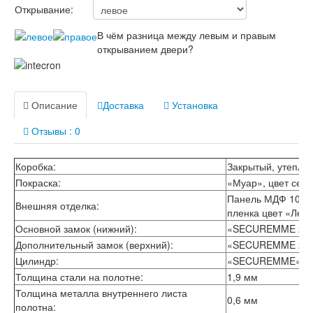
Лабиринт Лондон
Открывание:
Лабиринт Лофт
Лабиринт Мегаполис
В чём разница между левым и правым
Лабиринт Норд Плюс
открыванием двери?
Лабиринт Нью Йорк
Лабиринт Пазл
Лабиринт Пиано
Лабиринт Пиано Смарт 2.0
Описание
Доставка
Установка
Лабиринт Платинум
Лабиринт Полярис лайт
Отзывы : 0
Лабиринт Роял
Лабиринт Сильвер
Коробка:
Закрытый, утепле
Лабиринт Сияна
Покраска:
«Муар», цвет сер
Лабиринт Скайлаб
Панель МДФ 10 мм 
Лабиринт Скандия
Внешняя отделка:
пленка цвет «Лен
Лабиринт Смартлаб
Лабиринт Соналаб
Основной замок (нижний):
«SECUREMME 2413
Лабиринт Термолайт
Дополнительный замок (верхний):
«SECUREMME 2651
Лабиринт Термомагнит
Цилиндр:
«SECUREMME»
Лабиринт Трендо
Толщина стали на полотне:
1,9 мм
Лабиринт Тундра Плюс
Толщина металла внутреннего листа
Лабиринт Урбан
0,6 мм
полотна:
Лабиринт Фрост