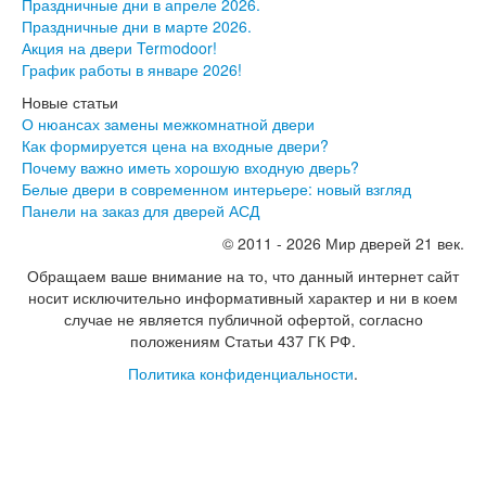
Эмалекс
Праздничные дни в апреле 2026.
Серия София
Праздничные дни в марте 2026.
Эмаль
Акция на двери Termodoor!
Серия Дебют
График работы в январе 2026!
Серия Нео
Новые статьи
Серия Симпл
О нюансах замены межкомнатной двери
Серия Синди
Как формируется цена на входные двери?
Серия Скай
Почему важно иметь хорошую входную дверь?
Серия Стефани
Белые двери в современном интерьере: новый взгляд
Серия Уно
Панели на заказ для дверей АСД
Двери Верда
ПЭТ Верда
© 2011 - 2026 Мир дверей 21 век.
Коллекция дверей Альтекс
Обращаем ваше внимание на то, что данный интернет сайт
Коллекция дверей Элеганс
носит исключительно информативный характер и ни в коем
Экошпон Верда
случае не является публичной офертой, согласно
Коллекция дверей Лофт
положениям Статьи 437 ГК РФ.
Коллекция дверей Некст
Коллекция дверей Техно
Политика конфиденциальности
.
Эмаль Верда
Двери Дворецкий
Шпон Дворецкий
Эмаль Дворецкий
Двери Про