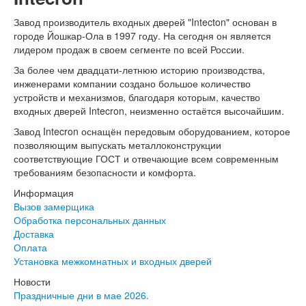
Интекрон Форте
Двери АСД
Завод производитель входных дверей "Intecton" основан в
Двери Ратибор
городе Йошкар-Ола в 1997 году. На сегодня он является
Двери Аргус
лидером продаж в своем сегменте по всей России.
Тамбурные двери
За более чем двадцати-летнюю историю производства,
Межкомнатные двери
инженерами компании создано большое количество
Двери Альберо
устройств и механизмов, благодаря которым, качество
Альянс
входных дверей Intecron, неизменно остаётся высочайшим.
Вест
Галерея
Завод Intecron оснащён передовым оборудованием, которое
Геометрия
позволяющим выпускать металлоконструкции
Графика
соответствующие ГОСТ и отвечающие всем современным
Империя
требованиям безопасности и комфорта.
Классика
Информация
Лайн
Вызов замерщика
Мегаполис
Обработка персональных данных
Мегаполис ГЛ
Доставка
Неоклассика Про
Оплата
Скин
Установка межкомнатных и входных дверей
Тренд
Двери ВанМарк
Новости
Шпон текстурированный
Праздничные дни в мае 2026.