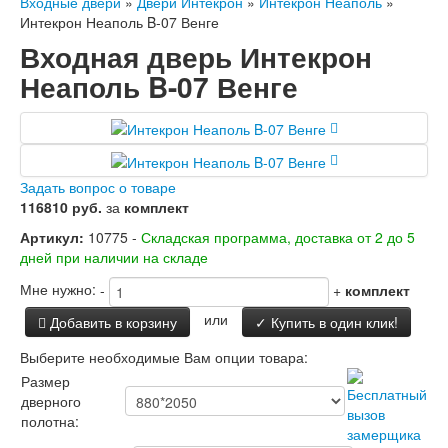
Входные двери
»
Двери Интекрон
»
Интекрон Неаполь
»
Заводские двери
Интекрон Неаполь B-07 Венге
Двери Лабиринт
Входная дверь Интекрон
Лабиринт Аляска Лайт
Лабиринт Арт
Неаполь B-07 Венге
Лабиринт Атлантик
Лабиринт Бетон
Лабиринт Верса
Лабиринт Версаль
Лабиринт Гранд
Задать вопрос о товаре
Лабиринт Дверь двойная тамбурная под
116810 руб.
за
комплект
заказ
Лабиринт Имперо
Артикул:
10775 -
Складская программа, доставка от 2 до 5
Лабиринт Инфинити
дней при наличии на складе
Лабиринт Иссида
Мне нужно:
-
+
комплект
Лабиринт Карбон
Лабиринт Кармина
или
Добавить в корзину
✓ Купить в один клик!
Лабиринт Классик Антик медный
Лабиринт Классик Шагрень
Выберите необходимые Вам опции товара:
Лабиринт Кредор
Размер
Лабиринт Лаб Про
дверного
Лабиринт Лайн Вайт
полотна:
Лабиринт Леолаб