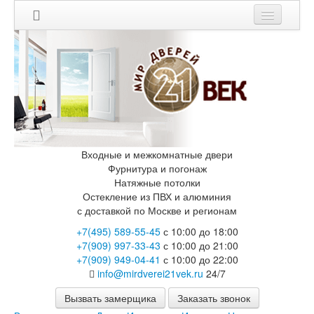
Мои заказы
Корзина
Каталог
Входные двери
Двери с терморазрывом для улицы
Противопожарные двери
Входные и межкомнатные двери
Двери Бункер
Фурнитура и погонаж
Двери Лекс
Натяжные потолки
Двери Рыцарь
Остекление из ПВХ и алюминия
Двери Термодор
с доставкой по Москве и регионам
Арктика
+7(495) 589-55-45
с 10:00 до 18:00
Монолит
+7(909) 997-33-43
с 10:00 до 21:00
Стайл
+7(909) 949-04-41
с 10:00 до 22:00
Термо
info@mirdverei21vek.ru
24/7
Термо Лацио
Флагман
Вызвать замерщика
Заказать звонок
Электрозамок Смарт