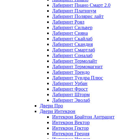
Лабиринт Пиано Смарт 2.0
Лабиринт Платинум
Лабиринт Полярис лайт
Лабиринт Роял
Лабиринт Сильвер
Лабиринт Сияна
Лабиринт Скайлаб
Лабиринт Скандия
Лабиринт Смартлаб
Лабиринт Соналаб
Лабиринт Термолайт
Лабиринт Термомагнит
Лабиринт Трендо
Лабиринт Тундра Плюс
Лабиринт Урбан
Лабиринт Фрост
Лабиринт Шторм
Лабиринт Эволаб
Двери Про
Двери Интекрон
Интекрон Брайтон Антрацит
Интекрон Вектор
Интекрон Гектор
Интекрон Греция