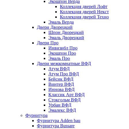
Экошпон Верда
Коллекция дверей Лофт
Коллекция дверей Некст
Коллекция дверей Техно
Эмаль Верда
Двери Дворецкий
Шпон Дворецкий
Эмаль Дворецкий
Двери Про
Инвизибл Про
Экошпон Про
Эмаль Про
Двери межкомнатные ВФД
Атум ВФД
Атум Про ВФД
Бейсик ВФД
Винтер ВФД
Иннова ВФД
Классик Арт ВФД
Стокгольм ВФД
Урбан ВФД
Эмалекс ВФД
Фурнитура
Фурнитура Adden bau
Фурнитура Bussare