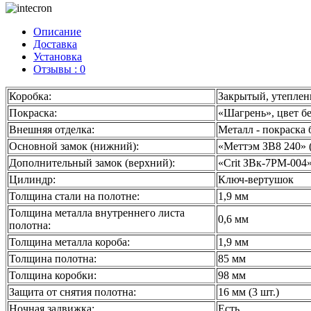
Описание
Доставка
Установка
Отзывы : 0
Коробка:
Закрытый, утепле
Покраска:
«Шагрень», цвет б
Внешняя отделка:
Металл - покраска 
Основной замок (нижний):
«Меттэм ЗВ8 240» 
Дополнительный замок (верхний):
«Crit ЗВк-7РМ-004
Цилиндр:
Ключ-вертушок
Толщина стали на полотне:
1,9 мм
Толщина металла внутреннего листа
0,6 мм
полотна:
Толщина металла короба:
1,9 мм
Толщина полотна:
85 мм
Толщина коробки:
98 мм
Защита от снятия полотна:
16 мм (3 шт.)
Ночная задвижка:
Есть