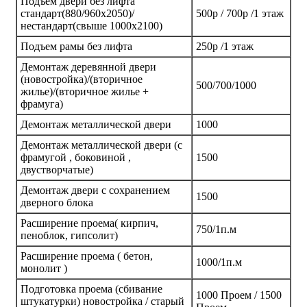
Подъем двери без лифта
стандарт(880/960х2050)/
500р / 700р /1 этаж
нестандарт(свыше 1000х2100)
Подъем рамы без лифта
250р /1 этаж
Демонтаж деревянной двери
(новостройка)/(вторичное
500/700/1000
жилье)/(вторичное жилье +
фрамуга)
Демонтаж металлической двери
1000
Демонтаж металлической двери (с
фрамугой , боковиной ,
1500
двустворчатые)
Демонтаж двери с сохранением
1500
дверного блока
Расширение проема( кирпич,
750/1п.м
пеноблок, гипсолит)
Расширение проема ( бетон,
1000/1п.м
монолит )
Подготовка проема (сбивание
1000 Проем / 1500
штукатурки) новостройка / старый