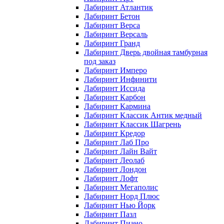
Лабиринт Атлантик
Лабиринт Бетон
Лабиринт Верса
Лабиринт Версаль
Лабиринт Гранд
Лабиринт Дверь двойная тамбурная
под заказ
Лабиринт Имперо
Лабиринт Инфинити
Лабиринт Иссида
Лабиринт Карбон
Лабиринт Кармина
Лабиринт Классик Антик медный
Лабиринт Классик Шагрень
Лабиринт Кредор
Лабиринт Лаб Про
Лабиринт Лайн Вайт
Лабиринт Леолаб
Лабиринт Лондон
Лабиринт Лофт
Лабиринт Мегаполис
Лабиринт Норд Плюс
Лабиринт Нью Йорк
Лабиринт Пазл
Лабиринт Пиано