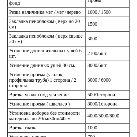
Проем
фонд
Резка наличника мет / мет+дерево
1000 / 1500
Закладка пеноблоком ( верх до 20
1500
см)
Закладка пеноблоком ( верх свыше
3000
20 см)
Усиление дополнительных ушей 6
2100/6шт.
шт.
Усиление длинных ушей 30 см.
3000/6шт.
Усиление проема (уголок,
профильная труба) 1 сторона / 2
3000 / 6000
стороны
Врезка уголка под усиление
500/1сторона
Усиление проема ( швеллер )
8000/1сторона
Установка доборов без стоимости
4000/5000/6000
материала до 20см/30см/40см
Врезка глазка
1000
Установка порога
700