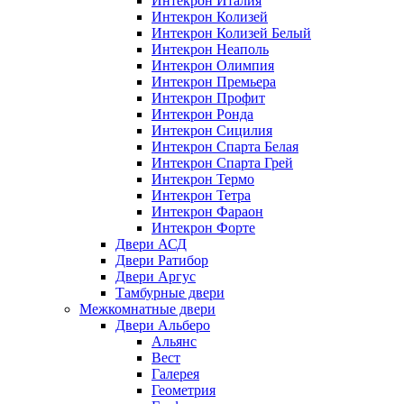
Интекрон Италия
Интекрон Колизей
Интекрон Колизей Белый
Интекрон Неаполь
Интекрон Олимпия
Интекрон Премьера
Интекрон Профит
Интекрон Ронда
Интекрон Сицилия
Интекрон Спарта Белая
Интекрон Спарта Грей
Интекрон Термо
Интекрон Тетра
Интекрон Фараон
Интекрон Форте
Двери АСД
Двери Ратибор
Двери Аргус
Тамбурные двери
Межкомнатные двери
Двери Альберо
Альянс
Вест
Галерея
Геометрия