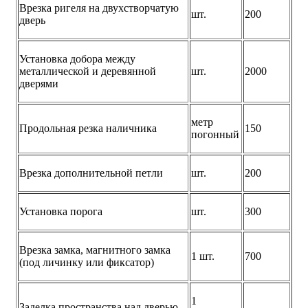
Врезка ригеля на двухстворчатую
шт.
200
дверь
Установка добора между
металлической и деревянной
шт.
2000
дверями
метр
Продольная резка наличника
150
погонный
Врезка дополнительной петли
шт.
200
Установка порога
шт.
300
Врезка замка, магнитного замка
1 шт.
700
(под личинку или фиксатор)
1
Заделка пространства над дверью