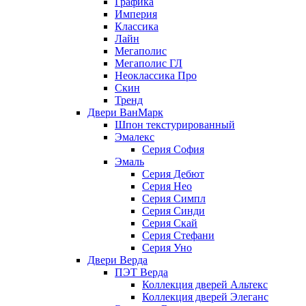
Графика
Империя
Классика
Лайн
Мегаполис
Мегаполис ГЛ
Неоклассика Про
Скин
Тренд
Двери ВанМарк
Шпон текстурированный
Эмалекс
Серия София
Эмаль
Серия Дебют
Серия Нео
Серия Симпл
Серия Синди
Серия Скай
Серия Стефани
Серия Уно
Двери Верда
ПЭТ Верда
Коллекция дверей Альтекс
Коллекция дверей Элеганс