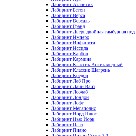
Лабиринт Атлантик
Лабиринт Бетон
Лабиринт Верса
Лабиринт Версаль
Лабиринт Гранд
Лабиринт Дверь двойная тамбурная под 
Лабиринт Имперо
Лабиринт Инфинити
Лабиринт Иссида
Лабиринт Карбон
Лабиринт Кармина
Лабиринт Классик Антик медный
Лабиринт Классик Шагрень
Лабиринт Кредор
Лабиринт Лаб Про
Лабиринт Лайн Вайт
Лабиринт Леолаб
Лабиринт Лондон
Лабиринт Лофт
Лабиринт Мегаполис
Лабиринт Норд Плюс
Лабиринт Нью Йорк
Лабиринт Пазл
Лабиринт Пиано
Лабиринт Пиано Смарт 2.0