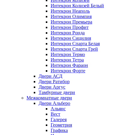
Интекрон Колизей
Интекрон Колизей Белый
Интекрон Неаполь
Интекрон Олимпия
Интекрон Премьера
Интекрон Профит
Интекрон Ронда
Интекрон Сицилия
Интекрон Спарта Белая
Интекрон Спарта Грей
Интекрон Термо
Интекрон Тетра
Интекрон Фараон
Интекрон Форте
Двери АСД
Двери Ратибор
Двери Аргус
Тамбурные двери
Межкомнатные двери
Двери Альберо
Альянс
Вест
Галерея
Геометрия
Графика