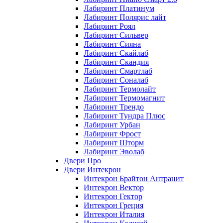
Лабиринт Платинум
Лабиринт Полярис лайт
Лабиринт Роял
Лабиринт Сильвер
Лабиринт Сияна
Лабиринт Скайлаб
Лабиринт Скандия
Лабиринт Смартлаб
Лабиринт Соналаб
Лабиринт Термолайт
Лабиринт Термомагнит
Лабиринт Трендо
Лабиринт Тундра Плюс
Лабиринт Урбан
Лабиринт Фрост
Лабиринт Шторм
Лабиринт Эволаб
Двери Про
Двери Интекрон
Интекрон Брайтон Антрацит
Интекрон Вектор
Интекрон Гектор
Интекрон Греция
Интекрон Италия