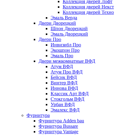
Коллекция дверей Лофт
Коллекция дверей Некст
Коллекция дверей Техно
Эмаль Верда
Двери Дворецкий
Шпон Дворецкий
Эмаль Дворецкий
Двери Про
Инвизибл Про
Экошпон Про
Эмаль Про
Двери межкомнатные ВФД
Атум ВФД
Атум Про ВФД
Бейсик ВФД
Винтер ВФД
Иннова ВФД
Классик Арт ВФД
Стокгольм ВФД
Урбан ВФД
Эмалекс ВФД
Фурнитура
Фурнитура Adden bau
Фурнитура Bussare
Фурнитура Vantage