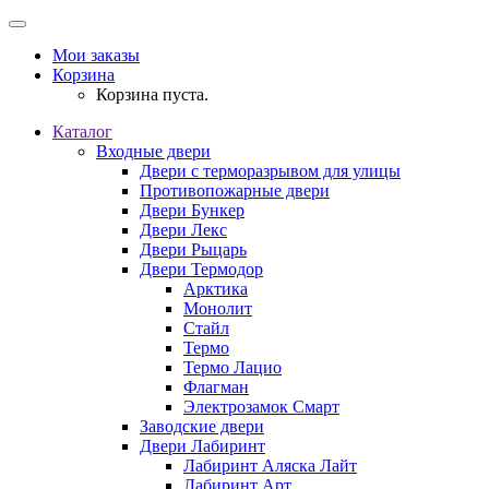
Мои заказы
Корзина
Корзина пуста.
Каталог
Входные двери
Двери с терморазрывом для улицы
Противопожарные двери
Двери Бункер
Двери Лекс
Двери Рыцарь
Двери Термодор
Арктика
Монолит
Стайл
Термо
Термо Лацио
Флагман
Электрозамок Смарт
Заводские двери
Двери Лабиринт
Лабиринт Аляска Лайт
Лабиринт Арт