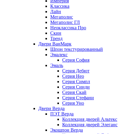
Империя
Классика
Лайн
Мегаполис
Мегаполис ГЛ
Неоклассика Про
Скин
Тренд
Двери ВанМарк
Шпон текстурированный
Эмалекс
Серия София
Эмаль
Серия Дебют
Серия Нео
Серия Симпл
Серия Синди
Серия Скай
Серия Стефани
Серия Уно
Двери Верда
ПЭТ Верда
Коллекция дверей Альтекс
Коллекция дверей Элеганс
Экошпон Верда