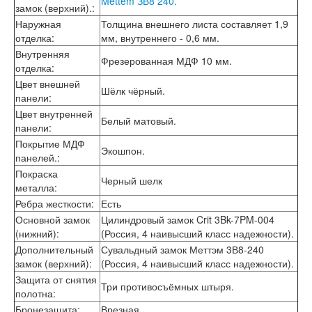
Mettem ЗВ8 240.
замок (верхний).
:
Лабиринт Эволаб
Наружная
Толщина внешнего листа составляет 1,9
Двери Про
отделка
:
мм, внутреннего - 0,6 мм.
Двери Интекрон
Интекрон Брайтон Антрацит
Внутренняя
Фрезерованная МДФ 10 мм.
Интекрон Вектор
отделка
:
Интекрон Гектор
Цвет внешней
Шёлк чёрный.
Интекрон Греция
панели
:
Интекрон Италия
Цвет внутренней
Белый матовый.
Интекрон Колизей
панели
:
Интекрон Колизей Белый
Покрытие МДФ
Экошпон.
Интекрон Неаполь
панелей.
:
Интекрон Олимпия
Покраска
Интекрон Премьера
Черный шелк
металла
:
Интекрон Профит
Ребра жесткости
:
Есть
Интекрон Ронда
Основной замок
Цилиндровый замок Crit 3Bk-7PM-004
Интекрон Сицилия
(нижний)
:
(Россия, 4 наивысший класс надежности).
Интекрон Спарта Белая
Интекрон Спарта Грей
Дополнительный
Сувальдный замок Меттэм 3В8-240
Интекрон Термо
замок (верхний)
:
(Россия, 4 наивысший класс надежности).
Интекрон Тетра
Защита от снятия
Три противосъёмных штыря.
Интекрон Фараон
полотна
:
Интекрон Форте
Бронезащита
:
Врезная.