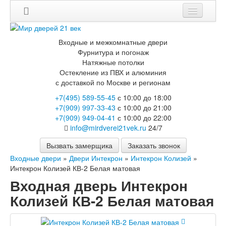
Мои заказы
Входные и межкомнатные двери
Корзина
Фурнитура и погонаж
Натяжные потолки
Остекление из ПВХ и алюминия
Каталог
с доставкой по Москве и регионам
Входные двери
+7(495) 589-55-45
с 10:00 до 18:00
Двери с терморазрывом для улицы
+7(909) 997-33-43
с 10:00 до 21:00
Противопожарные двери
+7(909) 949-04-41
с 10:00 до 22:00
Двери Бункер
info@mirdverei21vek.ru
24/7
Двери Лекс
Двери Термодор
Вызвать замерщика
Заказать звонок
Арктика
Входные двери
»
Двери Интекрон
»
Интекрон Колизей
»
Монолит
Интекрон Колизей КВ-2 Белая матовая
Стайл
Входная дверь Интекрон
Термо
Термо Лацио
Колизей КВ-2 Белая матовая
Флагман
Электрозамок Смарт
Заводские двери