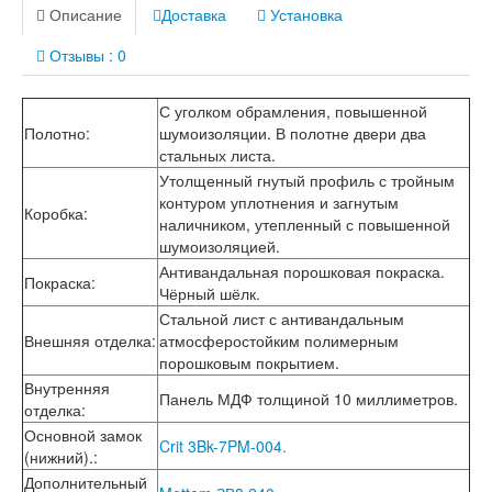
Лабиринт Лофт
Описание
Доставка
Установка
Лабиринт Мегаполис
Лабиринт Норд Плюс
Отзывы : 0
Лабиринт Нью Йорк
Лабиринт Пазл
С уголком обрамления, повышенной
Лабиринт Пиано
Полотно
:
шумоизоляции. В полотне двери два
Лабиринт Пиано Смарт 2.0
стальных листа.
Лабиринт Платинум
Утолщенный гнутый профиль с тройным
Лабиринт Полярис лайт
контуром уплотнения и загнутым
Лабиринт Роял
Коробка
:
наличником, утепленный с повышенной
Лабиринт Сильвер
шумоизоляцией.
Лабиринт Сияна
Лабиринт Скайлаб
Антивандальная порошковая покраска.
Покраска
:
Лабиринт Скандия
Чёрный шёлк.
Лабиринт Смартлаб
Стальной лист с антивандальным
Лабиринт Соналаб
Внешняя отделка
:
атмосферостойким полимерным
Лабиринт Термолайт
порошковым покрытием.
Лабиринт Термомагнит
Внутренняя
Панель МДФ толщиной 10 миллиметров.
Лабиринт Трендо
отделка
:
Лабиринт Тундра Плюс
Основной замок
Лабиринт Урбан
Crit 3Bk-7PM-004.
(нижний).
:
Лабиринт Фрост
Дополнительный
Лабиринт Шторм