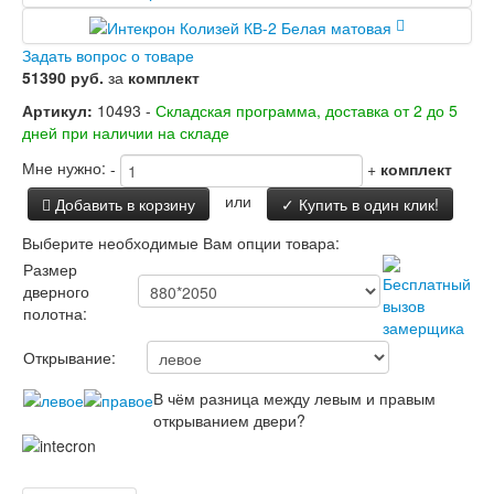
Двери Лабиринт
Лабиринт Аляска Лайт
Задать вопрос о товаре
Лабиринт Арт
51390 руб.
за
комплект
Лабиринт Атлантик
Лабиринт Бетон
Артикул:
10493 -
Складская программа, доставка от 2 до 5
Лабиринт Верса
дней при наличии на складе
Лабиринт Версаль
Лабиринт Гранд
Мне нужно:
-
+
комплект
Лабиринт Дверь двойная тамбурная под
или
Добавить в корзину
✓ Купить в один клик!
заказ
Лабиринт Имперо
Выберите необходимые Вам опции товара:
Лабиринт Инфинити
Размер
Лабиринт Иссида
дверного
Лабиринт Карбон
полотна:
Лабиринт Кармина
Лабиринт Классик Антик медный
Открывание:
Лабиринт Классик Шагрень
Лабиринт Кредор
В чём разница между левым и правым
Лабиринт Лаб Про
открыванием двери?
Лабиринт Лайн Вайт
Лабиринт Леолаб
Лабиринт Лондон