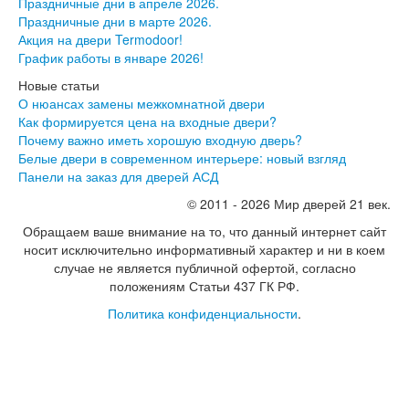
Праздничные дни в апреле 2026.
Экошпон Про
Праздничные дни в марте 2026.
Эмаль Про
Акция на двери Termodoor!
Двери межкомнатные ВФД
График работы в январе 2026!
Атум ВФД
Атум Про ВФД
Новые статьи
Бейсик ВФД
О нюансах замены межкомнатной двери
Винтер ВФД
Как формируется цена на входные двери?
Иннова ВФД
Почему важно иметь хорошую входную дверь?
Классик Арт ВФД
Белые двери в современном интерьере: новый взгляд
Стокгольм ВФД
Панели на заказ для дверей АСД
Урбан ВФД
© 2011 - 2026 Мир дверей 21 век.
Эмалекс ВФД
Фурнитура
Обращаем ваше внимание на то, что данный интернет сайт
Фурнитура Adden bau
носит исключительно информативный характер и ни в коем
Фурнитура Bussare
случае не является публичной офертой, согласно
Фурнитура Vantage
положениям Статьи 437 ГК РФ.
Фурнитура для раздвижных дверей
Политика конфиденциальности
.
Распродажа
Натяжные потолки
Окна
Информация