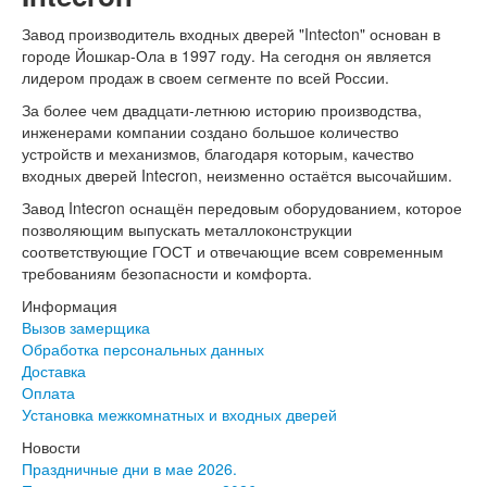
Серия София
Эмаль
Завод производитель входных дверей "Intecton" основан в
Серия Дебют
городе Йошкар-Ола в 1997 году. На сегодня он является
Серия Нео
лидером продаж в своем сегменте по всей России.
Серия Симпл
Серия Синди
За более чем двадцати-летнюю историю производства,
Серия Скай
инженерами компании создано большое количество
Серия Стефани
устройств и механизмов, благодаря которым, качество
Серия Уно
входных дверей Intecron, неизменно остаётся высочайшим.
Двери Верда
Завод Intecron оснащён передовым оборудованием, которое
ПЭТ Верда
позволяющим выпускать металлоконструкции
Коллекция дверей Альтекс
соответствующие ГОСТ и отвечающие всем современным
Коллекция дверей Элеганс
требованиям безопасности и комфорта.
Экошпон Верда
Коллекция дверей Лофт
Информация
Коллекция дверей Некст
Вызов замерщика
Коллекция дверей Техно
Обработка персональных данных
Эмаль Верда
Доставка
Двери Дворецкий
Оплата
Шпон Дворецкий
Установка межкомнатных и входных дверей
Эмаль Дворецкий
Новости
Двери Про
Праздничные дни в мае 2026.
Инвизибл Про