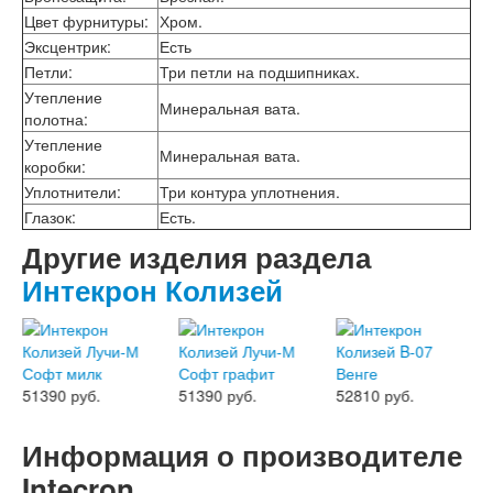
Двери АСД
Цвет фурнитуры
:
Хром.
Двери Ратибор
Эксцентрик
:
Есть
Двери Аргус
Петли
:
Три петли на подшипниках.
Тамбурные двери
Утепление
Межкомнатные двери
Минеральная вата.
полотна
:
Двери Альберо
Альянс
Утепление
Минеральная вата.
Вест
коробки
:
Галерея
Уплотнители
:
Три контура уплотнения.
Геометрия
Глазок
:
Есть.
Графика
Другие изделия раздела
Империя
Классика
Интекрон Колизей
Лайн
Мегаполис
Мегаполис ГЛ
Неоклассика Про
Скин
51390 руб.
51390 руб.
52810 руб.
Тренд
Двери ВанМарк
Информация о производителе
Шпон текстурированный
Эмалекс
Intecron