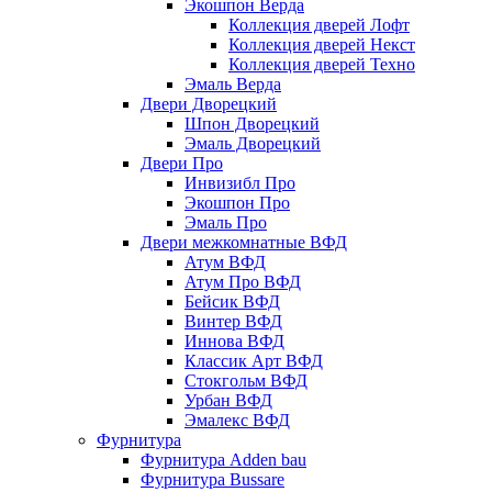
Экошпон Верда
Коллекция дверей Лофт
Коллекция дверей Некст
Коллекция дверей Техно
Эмаль Верда
Двери Дворецкий
Шпон Дворецкий
Эмаль Дворецкий
Двери Про
Инвизибл Про
Экошпон Про
Эмаль Про
Двери межкомнатные ВФД
Атум ВФД
Атум Про ВФД
Бейсик ВФД
Винтер ВФД
Иннова ВФД
Классик Арт ВФД
Стокгольм ВФД
Урбан ВФД
Эмалекс ВФД
Фурнитура
Фурнитура Adden bau
Фурнитура Bussare