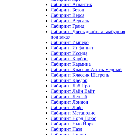
Лабиринт Атлантик
Лабиринт Бетон
Лабиринт Верса
Лабиринт Версаль
Лабиринт Гранд
Лабиринт Дверь двойная тамбурная
под заказ
Лабиринт Имперо
Лабиринт Инфинити
Лабиринт Иссида
Лабиринт Карбон
Лабиринт Кармина
Лабиринт Классик Антик медный
Лабиринт Классик Шагрень
Лабиринт Кредор
Лабиринт Лаб Про
Лабиринт Лайн Вайт
Лабиринт Леолаб
Лабиринт Лондон
Лабиринт Лофт
Лабиринт Мегаполис
Лабиринт Норд Плюс
Лабиринт Нью Йорк
Лабиринт Пазл
Лабиринт Пиано