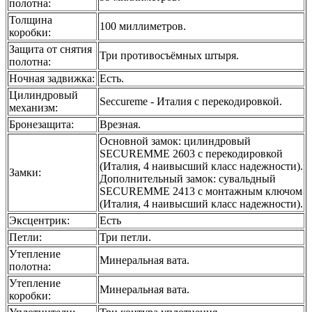
полотна
:
Толщина
100 миллиметров.
коробки
:
Защита от снятия
Три противосъёмных штыря.
полотна
:
Ночная задвижка
:
Есть.
Цилиндровый
Seccureme - Италия с перекодировкой.
механизм
:
Бронезащита
:
Врезная.
Основной замок: цилиндровый
SECUREMME 2603 с перекодировкой
(Италия, 4 наивысший класс надежности).
Замки
:
Дополнительный замок: сувальдный
SECUREMME 2413 с монтажным ключом
(Италия, 4 наивысший класс надежности).
Эксцентрик
:
Есть
Петли
:
Три петли.
Утепление
Минеральная вата.
полотна
:
Утепление
Минеральная вата.
коробки
: