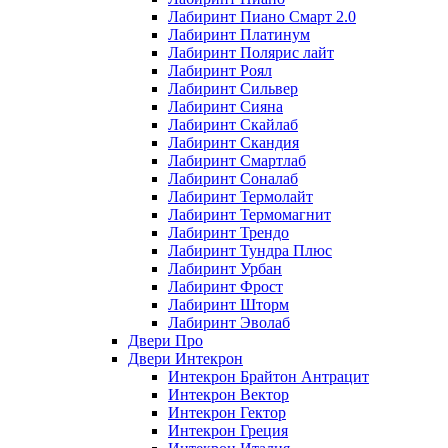
Лабиринт Пиано Смарт 2.0
Лабиринт Платинум
Лабиринт Полярис лайт
Лабиринт Роял
Лабиринт Сильвер
Лабиринт Сияна
Лабиринт Скайлаб
Лабиринт Скандия
Лабиринт Смартлаб
Лабиринт Соналаб
Лабиринт Термолайт
Лабиринт Термомагнит
Лабиринт Трендо
Лабиринт Тундра Плюс
Лабиринт Урбан
Лабиринт Фрост
Лабиринт Шторм
Лабиринт Эволаб
Двери Про
Двери Интекрон
Интекрон Брайтон Антрацит
Интекрон Вектор
Интекрон Гектор
Интекрон Греция