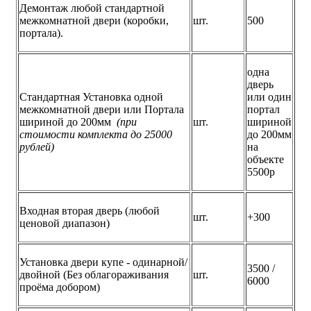
Демонтаж любой стандартной
межкомнатной двери (коробки,
шт.
500
портала).
одна
дверь
Стандартная Установка одной
или один
межкомнатной двери или Портала
портал
шириной до 200мм
(при
шт.
шириной
стоимости комплекта до 25000
до 200мм
рублей)
на
объекте
5500р
Входная вторая дверь (любой
шт.
+300
ценовой диапазон)
Установка двери купе - одинарной/
3500 /
двойной (Без облагораживания
шт.
6000
проёма добором)