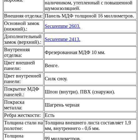
наличником, утепленный с повышенной
шумоизоляцией.
Внешняя отделка
:
Панель МДФ толщиной 16 миллиметров.
Основной замок
Securemme 2603.
(нижний).
:
Дополнительный
Securemme 2413.
замок (верхний).
:
Внутренняя
Фрезерованная МДФ 10 мм.
отделка
:
Цвет внешней
Венге.
панели
:
Цвет внутренней
Силк сноу.
панели
:
Покрытие МДФ
Шпон (внутри). ПВХ (снаружи).
панелей.
:
Покраска
Шагрень черная
металла
:
Ребра жесткости
:
Есть
Толщина стали на
Толщина внешнего листа составляет 1,9
полотне
:
мм, внутреннего - 0,6 мм.
Толщина
99 миллиметров.