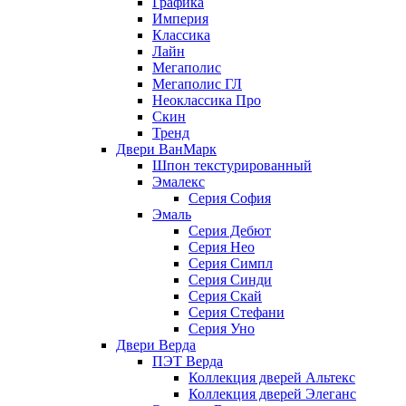
Графика
Империя
Классика
Лайн
Мегаполис
Мегаполис ГЛ
Неоклассика Про
Скин
Тренд
Двери ВанМарк
Шпон текстурированный
Эмалекс
Серия София
Эмаль
Серия Дебют
Серия Нео
Серия Симпл
Серия Синди
Серия Скай
Серия Стефани
Серия Уно
Двери Верда
ПЭТ Верда
Коллекция дверей Альтекс
Коллекция дверей Элеганс