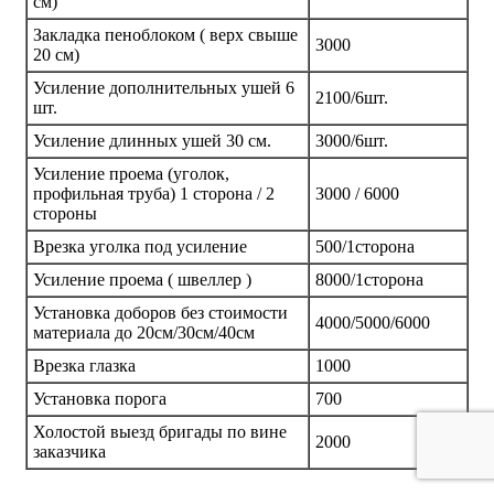
см)
Закладка пеноблоком ( верх свыше
3000
20 см)
Усиление дополнительных ушей 6
2100/6шт.
шт.
Усиление длинных ушей 30 см.
3000/6шт.
Усиление проема (уголок,
профильная труба) 1 сторона / 2
3000 / 6000
стороны
Врезка уголка под усиление
500/1сторона
Усиление проема ( швеллер )
8000/1сторона
Установка доборов без стоимости
4000/5000/6000
материала до 20см/30см/40см
Врезка глазка
1000
Установка порога
700
Холостой выезд бригады по вине
2000
заказчика