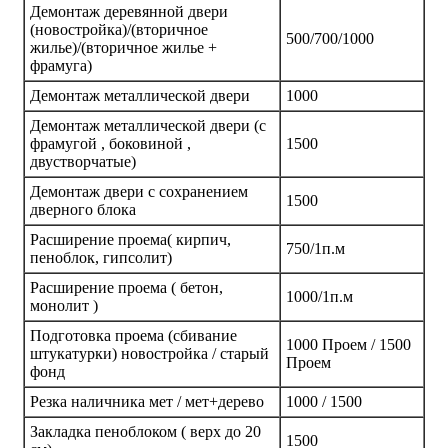
Демонтаж деревянной двери
(новостройка)/(вторичное
500/700/1000
жилье)/(вторичное жилье +
фрамуга)
Демонтаж металлической двери
1000
Демонтаж металлической двери (с
фрамугой , боковиной ,
1500
двустворчатые)
Демонтаж двери с сохранением
1500
дверного блока
Расширение проема( кирпич,
750/1п.м
пеноблок, гипсолит)
Расширение проема ( бетон,
1000/1п.м
монолит )
Подготовка проема (сбивание
1000 Проем / 1500
штукатурки) новостройка / старый
Проем
фонд
Резка наличника мет / мет+дерево
1000 / 1500
Закладка пеноблоком ( верх до 20
1500