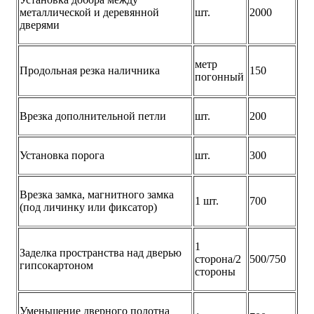
металлической и деревянной
шт.
2000
дверями
метр
Продольная резка наличника
150
погонный
Врезка дополнительной петли
шт.
200
Установка порога
шт.
300
Врезка замка, магнитного замка
1 шт.
700
(под личинку или фиксатор)
1
Заделка пространства над дверью
сторона/2
500/750
гипсокартоном
стороны
Уменьшение дверного полотна