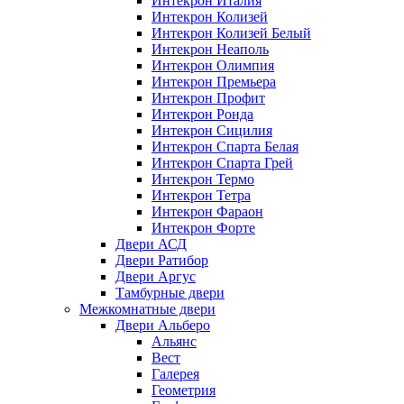
Интекрон Италия
Интекрон Колизей
Интекрон Колизей Белый
Интекрон Неаполь
Интекрон Олимпия
Интекрон Премьера
Интекрон Профит
Интекрон Ронда
Интекрон Сицилия
Интекрон Спарта Белая
Интекрон Спарта Грей
Интекрон Термо
Интекрон Тетра
Интекрон Фараон
Интекрон Форте
Двери АСД
Двери Ратибор
Двери Аргус
Тамбурные двери
Межкомнатные двери
Двери Альберо
Альянс
Вест
Галерея
Геометрия