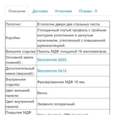
Лабиринт Мегаполис
Лабиринт Норд Плюс
Описание
Доставка
Установка
Отзывы : 0
Лабиринт Нью Йорк
Лабиринт Пазл
Полотно
:
В полотне двери два стальных листа.
Лабиринт Пиано
Утолщенный гнутый профиль с тройным
Лабиринт Пиано Смарт 2.0
контуром уплотнения и загнутым
Лабиринт Платинум
Коробка
:
наличником, утепленный с повышенной
Лабиринт Полярис лайт
шумоизоляцией.
Лабиринт Роял
Лабиринт Сильвер
Внешняя отделка
:
Панель МДФ толщиной 16 миллиметров.
Лабиринт Сияна
Основной замок
Securemme 2603.
Лабиринт Скайлаб
(нижний).
:
Лабиринт Скандия
Дополнительный
Securemme 2413.
Лабиринт Смартлаб
замок (верхний).
:
Лабиринт Соналаб
Внутренняя
Лабиринт Термолайт
Фрезерованная МДФ 10 мм.
отделка
:
Лабиринт Термомагнит
Цвет внешней
Лабиринт Трендо
Венге.
панели
:
Лабиринт Тундра Плюс
Цвет внутренней
Лабиринт Урбан
Эковенге поперечный.
панели
:
Лабиринт Фрост
Покрытие МДФ
Лабиринт Шторм
Шпон (внутри). ПВХ (снаружи).