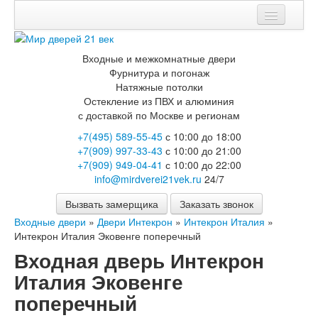
Мои заказы
Входные и межкомнатные двери
Корзина
Фурнитура и погонаж
Натяжные потолки
Каталог
Остекление из ПВХ и алюминия
с доставкой по Москве и регионам
Входные двери
+7(495) 589-55-45
с 10:00 до 18:00
Двери с терморазрывом для улицы
+7(909) 997-33-43
с 10:00 до 21:00
Противопожарные двери
+7(909) 949-04-41
с 10:00 до 22:00
Двери Бункер
info@mirdverei21vek.ru
24/7
Двери Лекс
Двери Термодор
Вызвать замерщика
Заказать звонок
Арктика
Входные двери
»
Двери Интекрон
»
Интекрон Италия
»
Монолит
Интекрон Италия Эковенге поперечный
Стайл
Термо
Входная дверь Интекрон
Термо Лацио
Италия Эковенге
Флагман
Электрозамок Смарт
поперечный
Заводские двери