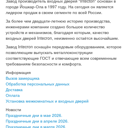
Завод производитель входных дверей "Intecton" основан в
Эмаль
городе Йошкар-Ола в 1997 году. На сегодня он является
Серия Дебют
лидером продаж в своем сегменте по всей России.
Серия Нео
За более чем двадцати-летнюю историю производства,
Серия Симпл
инженерами компании создано большое количество
Серия Синди
устройств и механизмов, благодаря которым, качество
Серия Скай
входных дверей Intecron, неизменно остаётся высочайшим.
Серия Стефани
Серия Уно
Завод Intecron оснащён передовым оборудованием, которое
Двери Верда
позволяющим выпускать металлоконструкции
ПЭТ Верда
соответствующие ГОСТ и отвечающие всем современным
Коллекция дверей Альтекс
требованиям безопасности и комфорта.
Коллекция дверей Элеганс
Информация
Экошпон Верда
Вызов замерщика
Коллекция дверей Лофт
Обработка персональных данных
Коллекция дверей Некст
Доставка
Коллекция дверей Техно
Оплата
Эмаль Верда
Установка межкомнатных и входных дверей
Двери Дворецкий
Шпон Дворецкий
Новости
Эмаль Дворецкий
Праздничные дни в мае 2026.
Двери Про
Праздничные дни в апреле 2026.
Инвизибл Про
Праздничные дни в марте 2026.