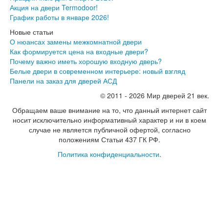
Экошпон Про
Акция на двери Termodoor!
Эмаль Про
График работы в январе 2026!
Двери межкомнатные ВФД
Новые статьи
Атум ВФД
О нюансах замены межкомнатной двери
Атум Про ВФД
Как формируется цена на входные двери?
Бейсик ВФД
Почему важно иметь хорошую входную дверь?
Винтер ВФД
Белые двери в современном интерьере: новый взгляд
Иннова ВФД
Панели на заказ для дверей АСД
Классик Арт ВФД
Стокгольм ВФД
© 2011 - 2026 Мир дверей 21 век.
Урбан ВФД
Обращаем ваше внимание на то, что данный интернет сайт
Эмалекс ВФД
носит исключительно информативный характер и ни в коем
Фурнитура
случае не является публичной офертой, согласно
Фурнитура Adden bau
положениям Статьи 437 ГК РФ.
Фурнитура Bussare
Фурнитура Vantage
Политика конфиденциальности
.
Фурнитура для раздвижных дверей
Распродажа
Натяжные потолки
Окна
Информация
Вызов замерщика