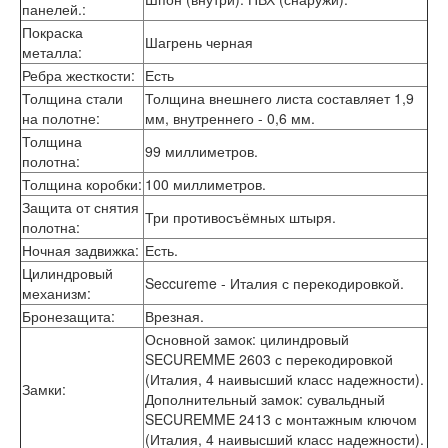
панелей.
:
Лабиринт Эволаб
Двери Про
Покраска
Шагрень черная
Двери Интекрон
металла
:
Интекрон Брайтон Антрацит
Ребра жесткости
:
Есть
Интекрон Вектор
Толщина стали
Толщина внешнего листа составляет 1,9
Интекрон Гектор
на полотне
:
мм, внутреннего - 0,6 мм.
Интекрон Греция
Толщина
Интекрон Италия
99 миллиметров.
полотна
:
Интекрон Колизей
Толщина коробки
:
100 миллиметров.
Интекрон Колизей Белый
Защита от снятия
Интекрон Неаполь
Три противосъёмных штыря.
полотна
:
Интекрон Олимпия
Интекрон Премьера
Ночная задвижка
:
Есть.
Интекрон Профит
Цилиндровый
Seccureme - Италия с перекодировкой.
Интекрон Ронда
механизм
:
Интекрон Сицилия
Бронезащита
:
Врезная.
Интекрон Спарта Белая
Основной замок: цилиндровый
Интекрон Спарта Грей
SECUREMME 2603 с перекодировкой
Интекрон Термо
(Италия, 4 наивысший класс надежности).
Замки
:
Интекрон Тетра
Дополнительный замок: сувальдный
Интекрон Фараон
SECUREMME 2413 с монтажным ключом
Интекрон Форте
(Италия, 4 наивысший класс надежности).