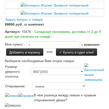
Двери Лабиринт
Лабиринт Аляска Лайт
Лабиринт Арт
Лабиринт Атлантик
Задать вопрос о товаре
Лабиринт Бетон
89890 руб.
за
комплект
Лабиринт Верса
Лабиринт Версаль
Артикул:
10476 -
Складская программа, доставка от 2 до 5
Лабиринт Гранд
дней при наличии на складе
Лабиринт Дверь двойная тамбурная под
Мне нужно:
-
+
комплект
заказ
Лабиринт Имперо
или
Добавить в корзину
✓ Купить в один клик!
Лабиринт Инфинити
Лабиринт Иссида
Выберите необходимые Вам опции товара:
Лабиринт Карбон
Размер
Лабиринт Кармина
дверного
Лабиринт Классик Антик медный
полотна:
Лабиринт Классик Шагрень
Лабиринт Кредор
Открывание:
Лабиринт Лаб Про
Лабиринт Лайн Вайт
В чём разница между левым и правым
Лабиринт Леолаб
открыванием двери?
Лабиринт Лондон
Лабиринт Лофт