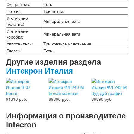
Двери АСД
Эксцентрик
:
Есть
Двери Ратибор
Петли
:
Три петли.
Двери Аргус
Утепление
Тамбурные двери
Минеральная вата.
полотна
:
Межкомнатные двери
Двери Альберо
Утепление
Минеральная вата.
Альянс
коробки
:
Вест
Уплотнители
:
Три контура уплотнения.
Галерея
Глазок
:
Есть.
Геометрия
Другие изделия раздела
Графика
Империя
Интекрон Италия
Классика
Лайн
Мегаполис
Мегаполис ГЛ
Неоклассика Про
91310 руб.
89890 руб.
89890 руб.
Скин
Тренд
Информация о производителе
Двери ВанМарк
Шпон текстурированный
Intecron
Эмалекс
Серия София