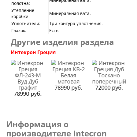
Минеральная вата.
Серия Дебют
полотна
:
Серия Нео
Утепление
Минеральная вата.
Серия Симпл
коробки
:
Серия Синди
Уплотнители
:
Три контура уплотнения.
Серия Скай
Глазок
:
Есть.
Серия Стефани
Другие изделия раздела
Серия Уно
Двери Верда
Интекрон Греция
ПЭТ Верда
Коллекция дверей Альтекс
Коллекция дверей Элеганс
Экошпон Верда
Коллекция дверей Лофт
Коллекция дверей Некст
78990 руб.
72000 руб.
Коллекция дверей Техно
.
78990 руб.
Эмаль Верда
Двери Дворецкий
Шпон Дворецкий
Эмаль Дворецкий
Двери Про
Информация о
Инвизибл Про
производителе Intecron
Экошпон Про