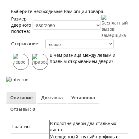
Лабиринт Норд Плюс
Лабиринт Нью Йорк
Выберите необходимые Вам опции товара:
Лабиринт Пазл
Размер
Лабиринт Пиано
дверного
Лабиринт Пиано Смарт 2.0
полотна:
Лабиринт Платинум
Лабиринт Полярис лайт
Открывание:
Лабиринт Роял
Лабиринт Сильвер
В чём разница между левым и
Лабиринт Сияна
правым открыванием двери?
Лабиринт Скайлаб
Лабиринт Скандия
Лабиринт Смартлаб
Лабиринт Соналаб
Лабиринт Термолайт
Лабиринт Термомагнит
Описание
Доставка
Установка
Лабиринт Трендо
Отзывы : 0
Лабиринт Тундра Плюс
Лабиринт Урбан
Лабиринт Фрост
В полотне двери два стальных
Полотно
:
Лабиринт Шторм
листа.
Лабиринт Эволаб
Утолщенный гнутый профиль с