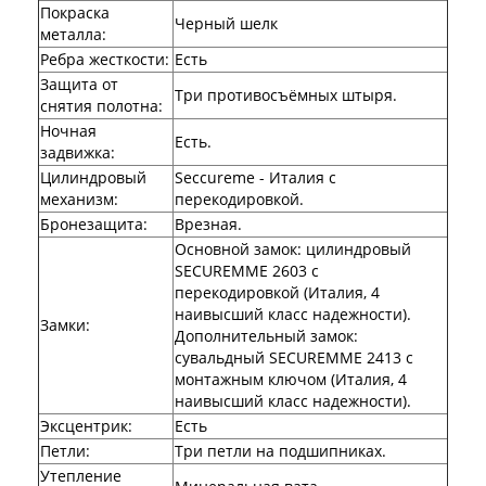
Покраска
Двери Аргус
Черный шелк
металла
:
Тамбурные двери
Ребра жесткости
:
Есть
Межкомнатные двери
Защита от
Двери Альберо
Три противосъёмных штыря.
снятия полотна
Альянс
:
Вест
Ночная
Есть.
Галерея
задвижка
:
Геометрия
Цилиндровый
Seccureme - Италия с
Графика
механизм
:
перекодировкой.
Империя
Бронезащита
:
Врезная.
Классика
Основной замок: цилиндровый
Лайн
SECUREMME 2603 с
Мегаполис
перекодировкой (Италия, 4
Мегаполис ГЛ
наивысший класс надежности).
Неоклассика Про
Замки
:
Дополнительный замок:
Скин
сувальдный SECUREMME 2413 с
Тренд
монтажным ключом (Италия, 4
Двери ВанМарк
наивысший класс надежности).
Шпон текстурированный
Эксцентрик
:
Есть
Эмалекс
Петли
:
Три петли на подшипниках.
Серия София
Эмаль
Утепление