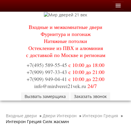
Мои заказы
Входные и межкомнатные двери
Корзина
Фурнитура и погонаж
Натяжные потолки
Каталог
Остекление из ПВХ и алюминия
Входные двери
с доставкой по Москве и регионам
Двери с терморазрывом для улицы
Противопожарные двери
+7(495) 589-55-45
с 10:00 до 18:00
Двери Бункер
+7(909) 997-33-43
с 10:00 до 21:00
Двери Лекс
+7(909) 949-04-41
с 10:00 до 22:00
Двери Термодор
Арктика
info@mirdverei21vek.ru
24/7
Монолит
Вызвать замерщика
Стайл
Заказать звонок
Термо
Термо Лацио
Флагман
Входные двери
»
Двери Интекрон
»
Интекрон Греция
»
Электрозамок Смарт
Интекрон Греция Силк жасмин
Заводские двери