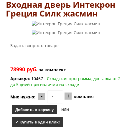
Двери Лабиринт
Входная дверь Интекрон
Лабиринт Аляска Лайт
Греция Силк жасмин
Лабиринт Арт
Лабиринт Атлантик
Лабиринт Бетон
Лабиринт Верса
Лабиринт Версаль
Лабиринт Гранд
Задать вопрос о товаре
Лабиринт Дверь двойная тамбурная под заказ
Лабиринт Имперо
Лабиринт Инфинити
Лабиринт Иссида
78990 руб.
за
комплект
Лабиринт Карбон
Лабиринт Кармина
Артикул:
10467 -
Складская программа, доставка от 2
Лабиринт Классик Антик медный
до 5 дней при наличии на складе
Лабиринт Классик Шагрень
-
+
Лабиринт Кредор
комплект
Мне нужно:
Лабиринт Лаб Про
Лабиринт Лайн Вайт
или
Добавить в корзину
Лабиринт Леолаб
Лабиринт Лондон
✓ Купить в один клик!
Лабиринт Лофт
Лабиринт Мегаполис