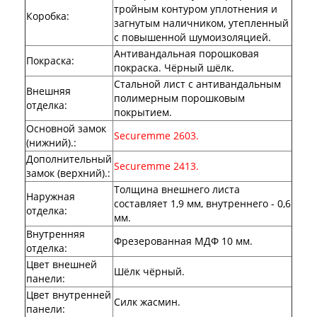
Двери Про
тройным контуром уплотнения и
Коробка
:
Двери Интекрон
загнутым наличником, утепленный
Интекрон Брайтон Антрацит
с повышенной шумоизоляцией.
Интекрон Вектор
Антивандальная порошковая
Покраска
Интекрон Гектор
:
покраска. Чёрный шёлк.
Интекрон Греция
Стальной лист с антивандальным
Интекрон Италия
Внешняя
полимерным порошковым
Интекрон Колизей
отделка
:
покрытием.
Интекрон Колизей Белый
Основной замок
Интекрон Неаполь
Securemme 2603.
(нижний).
:
Интекрон Олимпия
Дополнительный
Интекрон Премьера
Securemme 2413.
замок (верхний).
:
Интекрон Профит
Интекрон Ронда
Толщина внешнего листа
Наружная
Интекрон Сицилия
составляет 1,9 мм, внутреннего - 0,6
отделка
:
Интекрон Спарта Белая
мм.
Интекрон Спарта Грей
Внутренняя
Фрезерованная МДФ 10 мм.
Интекрон Термо
отделка
:
Интекрон Тетра
Цвет внешней
Шёлк чёрный.
Интекрон Фараон
панели
:
Интекрон Форте
Цвет внутренней
Двери АСД
Силк жасмин.
панели
:
Двери Ратибор