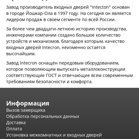
Эмаль Про
Двери межкомнатные ВФД
Завод производитель входных дверей "Intecton" основан
Атум ВФД
в городе Йошкар-Ола в 1997 году. На сегодня он является
Атум Про ВФД
лидером продаж в своем сегменте по всей России.
Бейсик ВФД
За более чем двадцати-летнюю историю производства,
Винтер ВФД
инженерами компании создано большое количество
Иннова ВФД
устройств и механизмов, благодаря которым, качество
Классик Арт ВФД
входных дверей Intecron, неизменно остаётся
Стокгольм ВФД
высочайшим.
Урбан ВФД
Эмалекс ВФД
Завод Intecron оснащён передовым оборудованием,
Фурнитура
которое позволяющим выпускать металлоконструкции
Фурнитура Adden bau
соответствующие ГОСТ и отвечающие всем современным
Фурнитура Bussare
требованиям безопасности и комфорта.
Фурнитура Vantage
Фурнитура для раздвижных дверей
Распродажа
Информация
Натяжные потолки
Вызов замерщика
Окна
Обработка персональных данных
Информация
Доставка
Оплата
Вызов замерщика
Установка межкомнатных и входных дверей
Обработка персональных данных