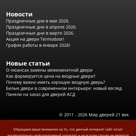
Доставка
Оплата
Новости
Установка межкомнатных и входных дверей
Праздничные дни в мае 2026.
Отзывы клиентов
Праздничные дни в апреле 2026.
Новости
Праздничные дни в марте 2026.
Доставка
Акция на двери Termodoor!
График работы в январе 2026!
Контакты
Новые статьи
О нюансах замены межкомнатной двери
Как формируется цена на входные двери?
Почему важно иметь хорошую входную дверь?
Белые двери в современном интерьере: новый взгляд
Панели на заказ для дверей АСД
© 2011 - 2026 Мир дверей 21 век.
Обращаем ваше внимание на то, что данный интернет сайт носит
исключительно информативный характер и ни в коем случае не является