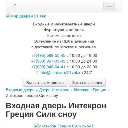
Мои заказы
Входные и межкомнатные двери
Корзина
Фурнитура и погонаж
Натяжные потолки
Остекление из ПВХ и алюминия
Каталог
с доставкой по Москве и регионам
Входные двери
+7(495) 589-55-45
с 10:00 до 18:00
Двери с терморазрывом для улицы
+7(909) 997-33-43
с 10:00 до 21:00
Противопожарные двери
+7(909) 949-04-41
с 10:00 до 22:00
Двери Бункер
info@mirdverei21vek.ru
24/7
Двери Лекс
Двери Рыцарь
Вызвать замерщика
Заказать звонок
Двери Термодор
Входные двери
»
Двери Интекрон
»
Интекрон Греция
»
Арктика
Интекрон Греция Силк сноу
Монолит
Входная дверь Интекрон
Стайл
Термо
Греция Силк сноу
Термо Лацио
Флагман
Электрозамок Смарт