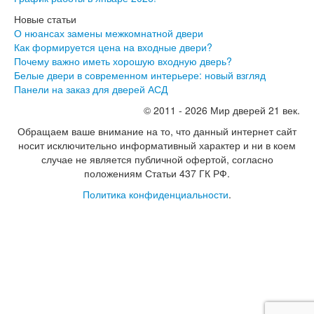
Инвизибл Про
Новые статьи
Экошпон Про
О нюансах замены межкомнатной двери
Эмаль Про
Как формируется цена на входные двери?
Двери межкомнатные ВФД
Почему важно иметь хорошую входную дверь?
Атум ВФД
Белые двери в современном интерьере: новый взгляд
Атум Про ВФД
Панели на заказ для дверей АСД
Бейсик ВФД
Винтер ВФД
© 2011 - 2026 Мир дверей 21 век.
Иннова ВФД
Обращаем ваше внимание на то, что данный интернет сайт
Классик Арт ВФД
носит исключительно информативный характер и ни в коем
Стокгольм ВФД
случае не является публичной офертой, согласно
Урбан ВФД
положениям Статьи 437 ГК РФ.
Эмалекс ВФД
Фурнитура
Политика конфиденциальности
.
Фурнитура Adden bau
Фурнитура Bussare
Фурнитура Vantage
Фурнитура для раздвижных дверей
Распродажа
Натяжные потолки
Окна
Информация