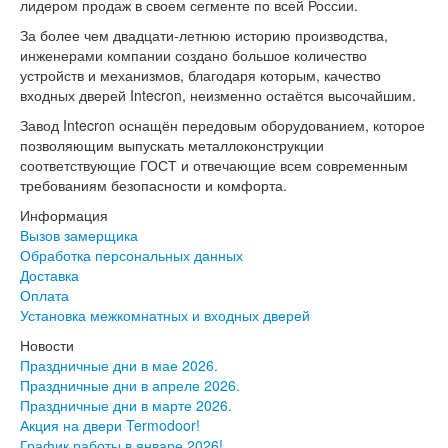
Эмалекс
лидером продаж в своем сегменте по всей России.
Серия София
За более чем двадцати-летнюю историю производства,
Эмаль
инженерами компании создано большое количество
Серия Дебют
устройств и механизмов, благодаря которым, качество
Серия Нео
входных дверей Intecron, неизменно остаётся высочайшим.
Серия Симпл
Серия Синди
Завод Intecron оснащён передовым оборудованием, которое
Серия Скай
позволяющим выпускать металлоконструкции
Серия Стефани
соответствующие ГОСТ и отвечающие всем современным
Серия Уно
требованиям безопасности и комфорта.
Двери Верда
Информация
ПЭТ Верда
Вызов замерщика
Коллекция дверей Альтекс
Обработка персональных данных
Коллекция дверей Элеганс
Доставка
Экошпон Верда
Оплата
Коллекция дверей Лофт
Установка межкомнатных и входных дверей
Коллекция дверей Некст
Коллекция дверей Техно
Новости
Эмаль Верда
Праздничные дни в мае 2026.
Двери Дворецкий
Праздничные дни в апреле 2026.
Шпон Дворецкий
Праздничные дни в марте 2026.
Эмаль Дворецкий
Акция на двери Termodoor!
Двери Про
График работы в январе 2026!