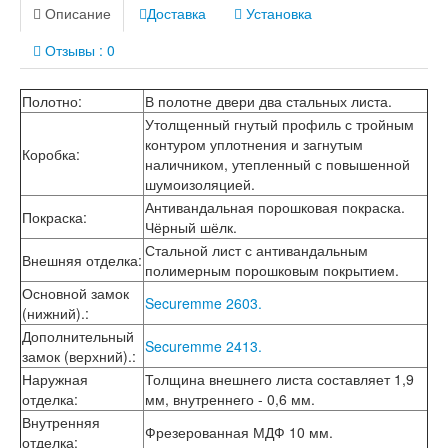
Лабиринт Лондон
Описание
Доставка
Установка
Лабиринт Лофт
Лабиринт Мегаполис
Отзывы : 0
Лабиринт Норд Плюс
Лабиринт Нью Йорк
Полотно
:
В полотне двери два стальных листа.
Лабиринт Пазл
Утолщенный гнутый профиль с тройным
Лабиринт Пиано
контуром уплотнения и загнутым
Лабиринт Пиано Смарт 2.0
Коробка
:
наличником, утепленный с повышенной
Лабиринт Платинум
шумоизоляцией.
Лабиринт Полярис лайт
Лабиринт Роял
Антивандальная порошковая покраска.
Покраска
:
Лабиринт Сильвер
Чёрный шёлк.
Лабиринт Сияна
Стальной лист с антивандальным
Внешняя отделка
:
Лабиринт Скайлаб
полимерным порошковым покрытием.
Лабиринт Скандия
Основной замок
Securemme 2603.
Лабиринт Смартлаб
(нижний).
:
Лабиринт Соналаб
Дополнительный
Лабиринт Термолайт
Securemme 2413.
замок (верхний).
:
Лабиринт Термомагнит
Наружная
Толщина внешнего листа составляет 1,9
Лабиринт Трендо
отделка
:
мм, внутреннего - 0,6 мм.
Лабиринт Тундра Плюс
Внутренняя
Лабиринт Урбан
Фрезерованная МДФ 10 мм.
отделка
:
Лабиринт Фрост