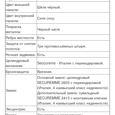
Лабиринт Шторм
Цвет внешней
Шёлк чёрный.
Лабиринт Эволаб
панели
:
Двери Про
Цвет внутренней
Силк сноу.
Двери Интекрон
панели
:
Интекрон Брайтон Антрацит
Покраска
Черный шелк
Интекрон Вектор
металла
:
Интекрон Гектор
Ребра жесткости
:
Есть
Интекрон Греция
Защита от снятия
Интекрон Италия
Три противосъёмных штыря.
полотна
:
Интекрон Колизей
Ночная задвижка
:
Есть.
Интекрон Колизей Белый
Цилиндровый
Интекрон Неаполь
Seccureme - Италия с перекодировкой.
механизм
:
Интекрон Олимпия
Интекрон Премьера
Бронезащита
:
Врезная.
Интекрон Профит
Основной замок: цилиндровый
Интекрон Ронда
SECUREMME 2603 с перекодировкой
Интекрон Сицилия
(Италия, 4 наивысший класс надежности).
Замки
:
Интекрон Спарта Белая
Дополнительный замок: сувальдный
Интекрон Спарта Грей
SECUREMME 2413 с монтажным ключом
Интекрон Термо
(Италия, 4 наивысший класс надежности).
Интекрон Тетра
Эксцентрик
:
Есть
Интекрон Фараон
Петли
:
Три петли на подшипниках.