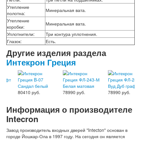
Интекрон Форте
Утепление
Двери АСД
Минеральная вата.
полотна
:
Двери Ратибор
Утепление
Двери Аргус
Минеральная вата.
коробки
:
Тамбурные двери
Уплотнители
:
Три контура уплотнения.
Межкомнатные двери
Двери Альберо
Глазок
:
Есть.
Альянс
Другие изделия раздела
Вест
Галерея
Интекрон Греция
Геометрия
Графика
Империя
Классика
Лайн
80410 руб.
78990 руб.
78990 руб.
Мегаполис
Мегаполис ГЛ
Информация о производителе
Неоклассика Про
Скин
Intecron
Тренд
Двери ВанМарк
Завод производитель входных дверей "Intecton" основан в
Шпон текстурированный
городе Йошкар-Ола в 1997 году. На сегодня он является