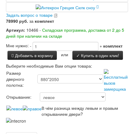
Заводские двери
Двери Лабиринт
Задать вопрос о товаре
Лабиринт Аляска Лайт
78990 руб.
за
комплект
Лабиринт Арт
Лабиринт Атлантик
Артикул:
10466 -
Складская программа, доставка от 2 до 5
Лабиринт Бетон
дней при наличии на складе
Лабиринт Верса
Лабиринт Версаль
Мне нужно:
-
+
комплект
Лабиринт Гранд
или
Добавить в корзину
✓ Купить в один клик!
Лабиринт Дверь двойная тамбурная под
заказ
Выберите необходимые Вам опции товара:
Лабиринт Имперо
Размер
Лабиринт Инфинити
дверного
Лабиринт Иссида
полотна:
Лабиринт Карбон
Лабиринт Кармина
Открывание:
Лабиринт Классик Антик медный
Лабиринт Классик Шагрень
В чём разница между левым и правым
Лабиринт Кредор
открыванием двери?
Лабиринт Лаб Про
Лабиринт Лайн Вайт
Лабиринт Леолаб