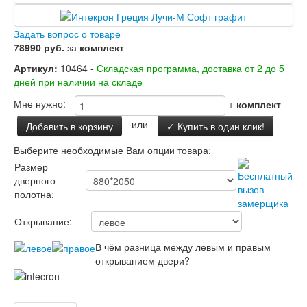
Заводские двери
Двери Лабиринт
Лабиринт Аляска Лайт
Задать вопрос о товаре
Лабиринт Арт
78990 руб.
за
комплект
Лабиринт Атлантик
Артикул:
10464 -
Складская программа, доставка от 2 до 5
Лабиринт Бетон
дней при наличии на складе
Лабиринт Верса
Лабиринт Версаль
Мне нужно:
-
+
комплект
Лабиринт Гранд
или
Добавить в корзину
✓ Купить в один клик!
Лабиринт Дверь двойная тамбурная под
заказ
Выберите необходимые Вам опции товара:
Лабиринт Имперо
Размер
Лабиринт Инфинити
дверного
Лабиринт Иссида
полотна:
Лабиринт Карбон
Лабиринт Кармина
Открывание:
Лабиринт Классик Антик медный
Лабиринт Классик Шагрень
В чём разница между левым и правым
Лабиринт Кредор
открыванием двери?
Лабиринт Лаб Про
Лабиринт Лайн Вайт
Лабиринт Леолаб
Лабиринт Лондон