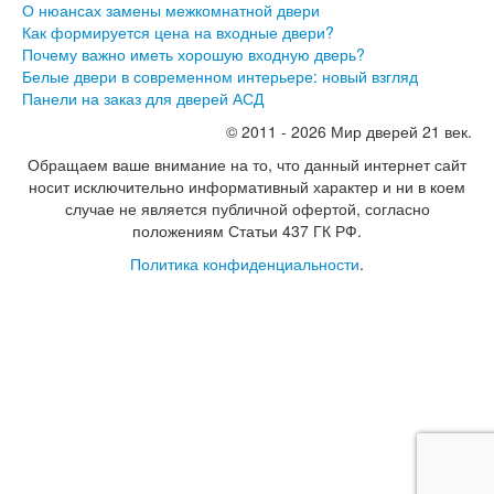
Инвизибл Про
О нюансах замены межкомнатной двери
Экошпон Про
Как формируется цена на входные двери?
Эмаль Про
Почему важно иметь хорошую входную дверь?
Двери межкомнатные ВФД
Белые двери в современном интерьере: новый взгляд
Атум ВФД
Панели на заказ для дверей АСД
Атум Про ВФД
© 2011 - 2026 Мир дверей 21 век.
Бейсик ВФД
Винтер ВФД
Обращаем ваше внимание на то, что данный интернет сайт
Иннова ВФД
носит исключительно информативный характер и ни в коем
Классик Арт ВФД
случае не является публичной офертой, согласно
Стокгольм ВФД
положениям Статьи 437 ГК РФ.
Урбан ВФД
Политика конфиденциальности
.
Эмалекс ВФД
Фурнитура
Фурнитура Adden bau
Фурнитура Bussare
Фурнитура Vantage
Фурнитура для раздвижных дверей
Распродажа
Натяжные потолки
Окна
Информация