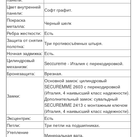
Лабиринт Шторм
Цвет внутренней
Лабиринт Эволаб
Софт графит.
панели
:
Двери Про
Покраска
Двери Интекрон
Черный шелк
металла
:
Интекрон Брайтон Антрацит
Ребра жесткости
:
Есть
Интекрон Вектор
Интекрон Гектор
Защита от снятия
Три противосъёмных штыря.
Интекрон Греция
полотна
:
Интекрон Италия
Ночная задвижка
:
Есть.
Интекрон Колизей
Цилиндровый
Seccureme - Италия с перекодировкой.
Интекрон Колизей Белый
механизм
:
Интекрон Неаполь
Бронезащита
:
Врезная.
Интекрон Олимпия
Основной замок: цилиндровый
Интекрон Премьера
SECUREMME 2603 с перекодировкой
Интекрон Профит
(Италия, 4 наивысший класс надежности).
Интекрон Ронда
Замки
:
Дополнительный замок: сувальдный
Интекрон Сицилия
SECUREMME 2413 с монтажным ключом
Интекрон Спарта Белая
(Италия, 4 наивысший класс надежности).
Интекрон Спарта Грей
Эксцентрик
:
Есть
Интекрон Термо
Петли
:
Три петли на подшипниках.
Интекрон Тетра
Интекрон Фараон
Утепление
Минеральная вата.