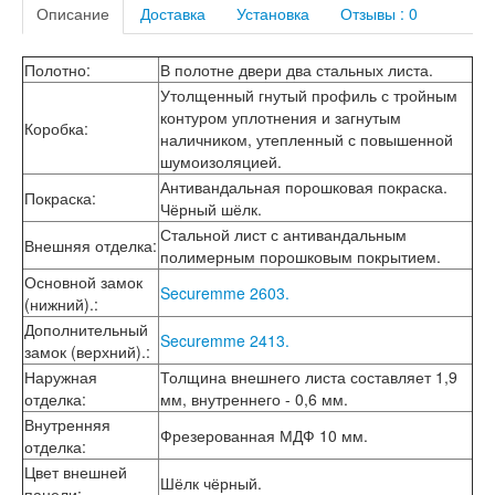
Описание
Доставка
Установка
Отзывы : 0
Лабиринт Лофт
Лабиринт Мегаполис
Лабиринт Норд Плюс
Полотно
:
В полотне двери два стальных листа.
Лабиринт Нью Йорк
Утолщенный гнутый профиль с тройным
Лабиринт Пазл
контуром уплотнения и загнутым
Коробка
:
Лабиринт Пиано
наличником, утепленный с повышенной
Лабиринт Пиано Смарт 2.0
шумоизоляцией.
Лабиринт Платинум
Антивандальная порошковая покраска.
Лабиринт Полярис лайт
Покраска
:
Чёрный шёлк.
Лабиринт Роял
Стальной лист с антивандальным
Лабиринт Сильвер
Внешняя отделка
:
полимерным порошковым покрытием.
Лабиринт Сияна
Основной замок
Лабиринт Скайлаб
Securemme 2603.
(нижний).
:
Лабиринт Скандия
Лабиринт Смартлаб
Дополнительный
Securemme 2413.
Лабиринт Соналаб
замок (верхний).
:
Лабиринт Термолайт
Наружная
Толщина внешнего листа составляет 1,9
Лабиринт Термомагнит
отделка
:
мм, внутреннего - 0,6 мм.
Лабиринт Трендо
Внутренняя
Фрезерованная МДФ 10 мм.
Лабиринт Тундра Плюс
отделка
:
Лабиринт Урбан
Цвет внешней
Шёлк чёрный.
Лабиринт Фрост
панели
: