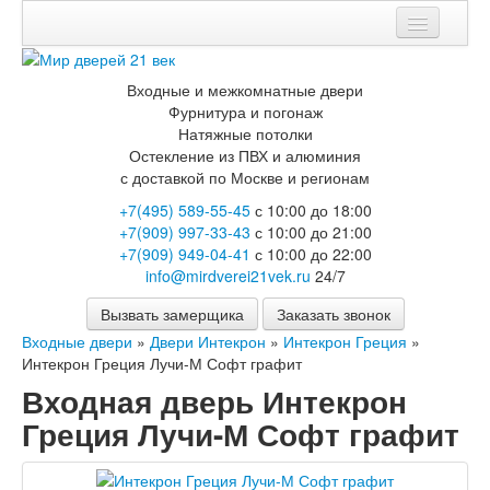
Мои заказы
Входные и межкомнатные двери
Корзина
Фурнитура и погонаж
Натяжные потолки
Каталог
Остекление из ПВХ и алюминия
с доставкой по Москве и регионам
Входные двери
+7(495) 589-55-45
с 10:00 до 18:00
Двери с терморазрывом для улицы
+7(909) 997-33-43
с 10:00 до 21:00
Противопожарные двери
+7(909) 949-04-41
с 10:00 до 22:00
Двери Бункер
info@mirdverei21vek.ru
24/7
Двери Лекс
Двери Рыцарь
Вызвать замерщика
Заказать звонок
Двери Термодор
Входные двери
»
Двери Интекрон
»
Интекрон Греция
»
Арктика
Интекрон Греция Лучи-М Софт графит
Монолит
Стайл
Входная дверь Интекрон
Термо
Греция Лучи-М Софт графит
Термо Лацио
Флагман
Электрозамок Смарт