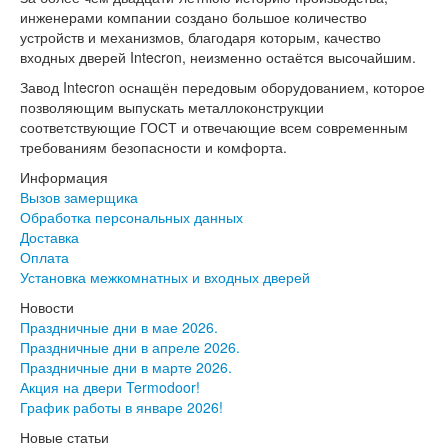
Серия София
инженерами компании создано большое количество
Эмаль
устройств и механизмов, благодаря которым, качество
Серия Дебют
входных дверей Intecron, неизменно остаётся высочайшим.
Серия Нео
Завод Intecron оснащён передовым оборудованием, которое
Серия Симпл
позволяющим выпускать металлоконструкции
Серия Синди
соответствующие ГОСТ и отвечающие всем современным
Серия Скай
требованиям безопасности и комфорта.
Серия Стефани
Серия Уно
Информация
Двери Верда
Вызов замерщика
ПЭТ Верда
Обработка персональных данных
Коллекция дверей Альтекс
Доставка
Коллекция дверей Элеганс
Оплата
Экошпон Верда
Установка межкомнатных и входных дверей
Коллекция дверей Лофт
Новости
Коллекция дверей Некст
Праздничные дни в мае 2026.
Коллекция дверей Техно
Праздничные дни в апреле 2026.
Эмаль Верда
Праздничные дни в марте 2026.
Двери Дворецкий
Акция на двери Termodoor!
Шпон Дворецкий
График работы в январе 2026!
Эмаль Дворецкий
Двери Про
Новые статьи