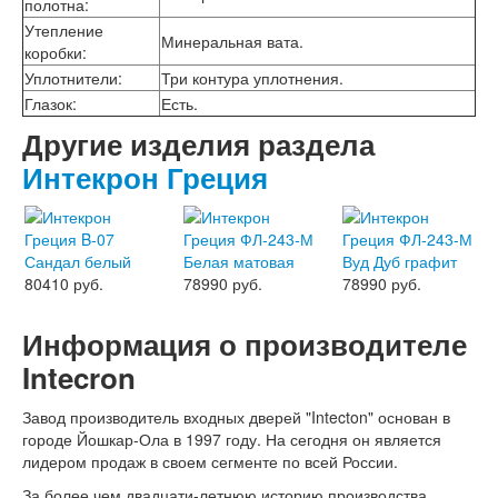
Интекрон Форте
полотна
:
Двери АСД
Утепление
Минеральная вата.
Двери Ратибор
коробки
:
Двери Аргус
Уплотнители
:
Три контура уплотнения.
Тамбурные двери
Глазок
:
Есть.
Межкомнатные двери
Другие изделия раздела
Двери Альберо
Альянс
Интекрон Греция
Вест
Галерея
Геометрия
Графика
Империя
80410 руб.
78990 руб.
78990 руб.
Классика
Лайн
Информация о производителе
Мегаполис
Мегаполис ГЛ
Intecron
Неоклассика Про
Скин
Завод производитель входных дверей "Intecton" основан в
Тренд
городе Йошкар-Ола в 1997 году. На сегодня он является
Двери ВанМарк
лидером продаж в своем сегменте по всей России.
Шпон текстурированный
Эмалекс
За более чем двадцати-летнюю историю производства,