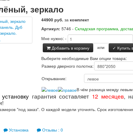
елёный, зеркало
44900 руб.
за
комплект
Артикул:
5746 -
Складская программа, достав
Мне нужно:
-
или
Добавить в корзину
✓ Купить в
Выберите необходимые Вам опции товара:
Размер дверного полотна:
Открывание:
В чём разница между левым
 установку
гарантия составляет
12 месяцев
,
н
и!
змеров "под заказ". О каждой модели уточнять. Срок изготовлен
Установка
Отзывы : 0