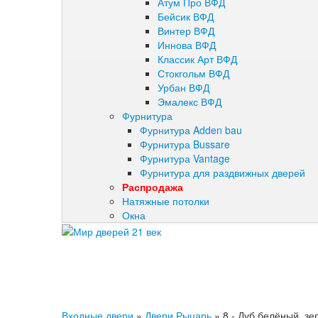
Атум Про ВФД
Бейсик ВФД
Винтер ВФД
Иннова ВФД
Классик Арт ВФД
Стокгольм ВФД
Урбан ВФД
Эмалекс ВФД
Фурнитура
Фурнитура Adden bau
Фурнитура Bussare
Фурнитура Vantage
Фурнитура для раздвижных дверей
Распродажа
Натяжные потолки
Окна
Входные двери
»
Двери Рыцарь
»
8 - Дуб белёный, зе