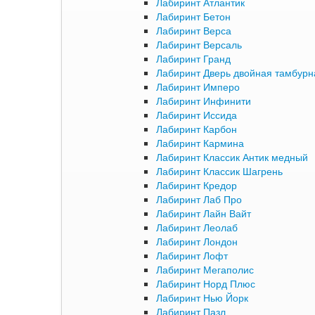
Лабиринт Атлантик
Лабиринт Бетон
Лабиринт Верса
Лабиринт Версаль
Лабиринт Гранд
Лабиринт Дверь двойная тамбурна
Лабиринт Имперо
Лабиринт Инфинити
Лабиринт Иссида
Лабиринт Карбон
Лабиринт Кармина
Лабиринт Классик Антик медный
Лабиринт Классик Шагрень
Лабиринт Кредор
Лабиринт Лаб Про
Лабиринт Лайн Вайт
Лабиринт Леолаб
Лабиринт Лондон
Лабиринт Лофт
Лабиринт Мегаполис
Лабиринт Норд Плюс
Лабиринт Нью Йорк
Лабиринт Пазл