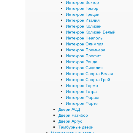
Интекрон Вектор
Интекрон Гектор
Интекрон Греция
Интекрон Италия
Интекрон Колизей
Интекрон Колизей Белый
Интекрон Неаполь
Интекрон Олимпия
Интекрон Премьера
Интекрон Профит
Интекрон Ронда
Интекрон Сицилия
Интекрон Спарта Белая
Интекрон Спарта Грей
Интекрон Термо
Интекрон Тетра
Интекрон Фараон
Интекрон Форте
Двери АСД
Двери Ратибор
Двери Аргус
Тамбурные двери
Межкомнатные двери