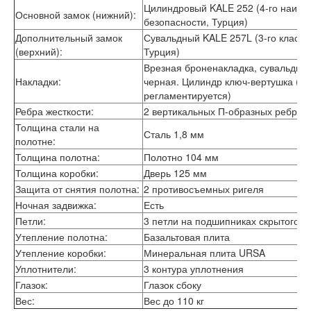
Цилиндровый KALE 252 (4-го наивы
Основной замок (нижний):
безопасности, Турция)
Дополнительный замок
Сувальдный KALE 257L (3-го класса
(верхний):
Турция)
Врезная броненакладка, сувальдна
Накладки:
черная. Цилиндр ключ-вертушка (пр
регламентируется)
Ребра жесткости:
2 вертикальных П-образных ребра 
Толщина стали на
Сталь 1,8 мм
полотне:
Толщина полотна:
Полотно 104 мм
Толщина коробки:
Дверь 125 мм
Защита от снятия полотна:
2 противосъемных ригеля
Ночная задвижка:
Есть
Петли:
3 петли на подшипниках скрытого т
Утепление полотна:
Базальтовая плита
Утепление коробки:
Минеральная плита URSA
Уплотнители:
3 контура уплотнения
Глазок:
Глазок сбоку
Вес:
Вес до 110 кг