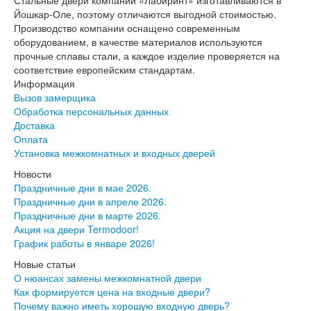
Интекрон Форте
Йошкар-Оле, поэтому отличаются выгодной стоимостью.
Двери АСД
Производство компании оснащено современным
Двери Ратибор
оборудованием, в качестве материалов используются
Двери Аргус
прочные сплавы стали, а каждое изделие проверяется на
Тамбурные двери
соответствие европейским стандартам.
Межкомнатные двери
Информация
Двери Альберо
Вызов замерщика
Альянс
Обработка персональных данных
Вест
Доставка
Галерея
Оплата
Геометрия
Установка межкомнатных и входных дверей
Графика
Империя
Новости
Классика
Праздничные дни в мае 2026.
Лайн
Праздничные дни в апреле 2026.
Мегаполис
Праздничные дни в марте 2026.
Мегаполис ГЛ
Акция на двери Termodoor!
Неоклассика Про
График работы в январе 2026!
Скин
Новые статьи
Тренд
О нюансах замены межкомнатной двери
Двери ВанМарк
Как формируется цена на входные двери?
Шпон текстурированный
Почему важно иметь хорошую входную дверь?
Эмалекс