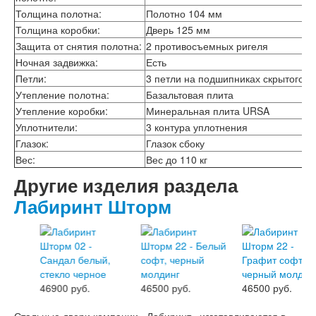
Лабиринт Шторм
Толщина полотна:
Полотно 104 мм
Лабиринт Эволаб
Толщина коробки:
Дверь 125 мм
Двери Про
Защита от снятия полотна:
2 противосъемных ригеля
Двери Интекрон
Ночная задвижка:
Есть
Интекрон Брайтон Антрацит
Интекрон Вектор
Петли:
3 петли на подшипниках скрытого т
Интекрон Гектор
Утепление полотна:
Базальтовая плита
Интекрон Греция
Утепление коробки:
Минеральная плита URSA
Интекрон Италия
Уплотнители:
3 контура уплотнения
Интекрон Колизей
Глазок:
Глазок сбоку
Интекрон Колизей Белый
Вес:
Вес до 110 кг
Интекрон Неаполь
Интекрон Олимпия
Другие изделия раздела
Интекрон Премьера
Лабиринт Шторм
Интекрон Профит
Интекрон Ронда
Интекрон Сицилия
Интекрон Спарта Белая
Интекрон Спарта Грей
Интекрон Термо
46900 руб.
46500 руб.
46500 руб.
Интекрон Тетра
Интекрон Фараон
Стальные двери компании «Лабиринт» изготавливаются в