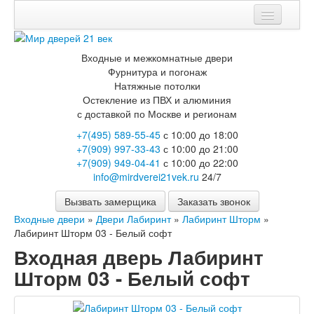
Мои заказы
Входные и межкомнатные двери
Корзина
Фурнитура и погонаж
Натяжные потолки
Каталог
Остекление из ПВХ и алюминия
с доставкой по Москве и регионам
Входные двери
+7(495) 589-55-45
с 10:00 до 18:00
Двери с терморазрывом для улицы
+7(909) 997-33-43
с 10:00 до 21:00
Противопожарные двери
+7(909) 949-04-41
с 10:00 до 22:00
Двери Бункер
info@mirdverei21vek.ru
24/7
Двери Лекс
Двери Рыцарь
Вызвать замерщика
Заказать звонок
Двери Термодор
Входные двери
»
Двери Лабиринт
»
Лабиринт Шторм
»
Арктика
Лабиринт Шторм 03 - Белый софт
Монолит
Стайл
Входная дверь Лабиринт
Термо
Шторм 03 - Белый софт
Термо Лацио
Флагман
Электрозамок Смарт