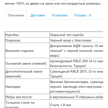
менее 100% за двери на заказ или нестандартные размеры.
Лабиринт Лофт
Лабиринт Мегаполис
Лабиринт Норд Плюс
Описание
Доставка
Установка
Отзывы : 0
Лабиринт Нью Йорк
Лабиринт Пазл
Лабиринт Пиано
Лабиринт Пиано Смарт 2.0
Коробка:
Закрытый тип короба
Лабиринт Платинум
Покраска:
Черный муар с блестками
Лабиринт Полярис лайт
Декоративная МДФ панель 10 мм в ц
Лабиринт Роял
Внешняя отделка:
темный” с черной патиной, налични
Лабиринт Сильвер
кварц”
Лабиринт Сияна
Цилиндровый KALE 252 (4-го наивы
Лабиринт Скайлаб
Основной замок (нижний):
безопасности, Турция)
Лабиринт Скандия
Дополнительный замок
Сувальдный KALE 257L (3-го класса
Лабиринт Смартлаб
(верхний):
Турция)
Лабиринт Соналаб
Лабиринт Термолайт
Врезная броненакладка, сувальдна
Лабиринт Термомагнит
Накладки:
черная. Цилиндр ключ-вертушка (пр
Лабиринт Трендо
регламентируется)
Лабиринт Тундра Плюс
Ребра жесткости:
2 вертикальных П-образных ребра 
Лабиринт Урбан
Толщина стали на
Сталь 1,8 мм
Лабиринт Фрост
полотне: