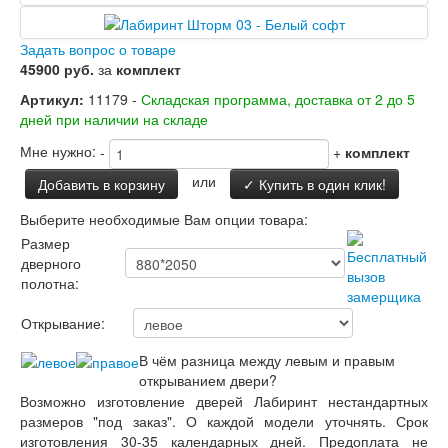
Заводские двери
Двери Лабиринт
Лабиринт Аляска Лайт
Задать вопрос о товаре
Лабиринт Арт
45900 руб.
за
комплект
Лабиринт Атлантик
Артикул:
11179 -
Складская программа, доставка от 2 до 5
Лабиринт Бетон
дней при наличии на складе
Лабиринт Верса
Лабиринт Версаль
Мне нужно:
-
+
комплект
Лабиринт Гранд
или
Добавить в корзину
✓ Купить в один клик!
Лабиринт Дверь двойная тамбурная под
заказ
Выберите необходимые Вам опции товара:
Лабиринт Имперо
Размер
Лабиринт Инфинити
дверного
Лабиринт Иссида
полотна:
Лабиринт Карбон
Лабиринт Кармина
Открывание:
Лабиринт Классик Антик медный
Лабиринт Классик Шагрень
В чём разница между левым и правым
Лабиринт Кредор
открыванием двери?
Лабиринт Лаб Про
Возможно изготовление дверей Лабиринт нестандартных
Лабиринт Лайн Вайт
размеров "под заказ". О каждой модели уточнять. Срок
Лабиринт Леолаб
изготовления 30-35 календарных дней. Предоплата не
Лабиринт Лондон