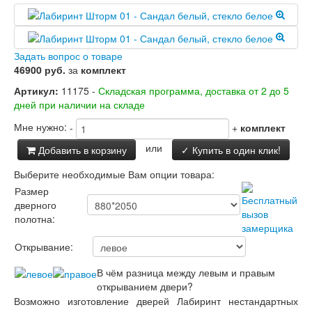
Двери Лабиринт
Лабиринт Аляска Лайт
Лабиринт Арт
Лабиринт Атлантик
Задать вопрос о товаре
Лабиринт Бетон
46900 руб.
за
комплект
Лабиринт Верса
Артикул:
11175 -
Складская программа, доставка от 2 до 5
Лабиринт Версаль
дней при наличии на складе
Лабиринт Гранд
Лабиринт Дверь двойная тамбурная под
Мне нужно:
-
+
комплект
заказ
Лабиринт Имперо
или
Добавить в корзину
✓ Купить в один клик!
Лабиринт Инфинити
Выберите необходимые Вам опции товара:
Лабиринт Иссида
Лабиринт Карбон
Размер
Лабиринт Кармина
дверного
Лабиринт Классик Антик медный
полотна:
Лабиринт Классик Шагрень
Лабиринт Кредор
Открывание:
Лабиринт Лаб Про
В чём разница между левым и правым
Лабиринт Лайн Вайт
открыванием двери?
Лабиринт Леолаб
Возможно изготовление дверей Лабиринт нестандартных
Лабиринт Лондон