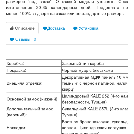
размеров "под заказ". О каждой модели уточнять. Срок
Лабиринт Лофт
изготовления 30-35 календарных дней. Предоплата не
Лабиринт Мегаполис
менее 100% за двери на заказ или нестандартные размеры.
Лабиринт Норд Плюс
Лабиринт Нью Йорк
Лабиринт Пазл
Описание
Доставка
Установка
Лабиринт Пиано
Лабиринт Пиано Смарт 2.0
Отзывы : 0
Лабиринт Платинум
Лабиринт Полярис лайт
Лабиринт Роял
Лабиринт Сильвер
Коробка:
Закрытый тип короба
Лабиринт Сияна
Покраска:
Черный муар с блестками
Лабиринт Скайлаб
Декоративная МДФ панель 10 мм в ц
Лабиринт Скандия
Внешняя отделка:
темный” с черной патиной, налични
Лабиринт Смартлаб
кварц”
Лабиринт Соналаб
Цилиндровый KALE 252 (4-го наивы
Лабиринт Термолайт
Основной замок (нижний):
безопасности, Турция)
Лабиринт Термомагнит
Дополнительный замок
Сувальдный KALE 257L (3-го класса
Лабиринт Трендо
(верхний):
Турция)
Лабиринт Тундра Плюс
Лабиринт Урбан
Врезная броненакладка, сувальдна
Лабиринт Фрост
Накладки:
черная. Цилиндр ключ-вертушка (пр
Лабиринт Шторм
регламентируется)