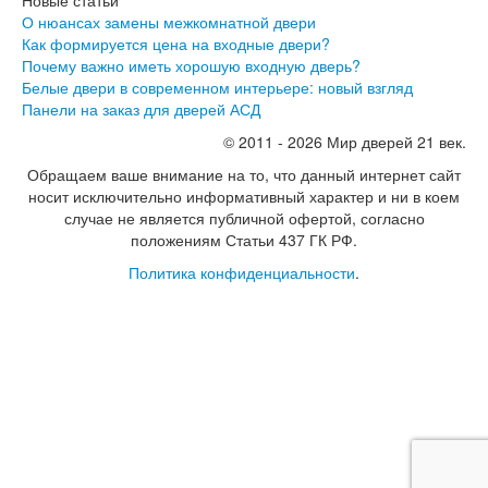
Серия София
О нюансах замены межкомнатной двери
Эмаль
Как формируется цена на входные двери?
Серия Дебют
Почему важно иметь хорошую входную дверь?
Серия Нео
Белые двери в современном интерьере: новый взгляд
Серия Симпл
Панели на заказ для дверей АСД
Серия Синди
Серия Скай
© 2011 - 2026 Мир дверей 21 век.
Серия Стефани
Обращаем ваше внимание на то, что данный интернет сайт
Серия Уно
носит исключительно информативный характер и ни в коем
Двери Верда
случае не является публичной офертой, согласно
ПЭТ Верда
положениям Статьи 437 ГК РФ.
Коллекция дверей Альтекс
Коллекция дверей Элеганс
Политика конфиденциальности
.
Экошпон Верда
Коллекция дверей Лофт
Коллекция дверей Некст
Коллекция дверей Техно
Эмаль Верда
Двери Дворецкий
Шпон Дворецкий
Эмаль Дворецкий
Двери Про
Инвизибл Про