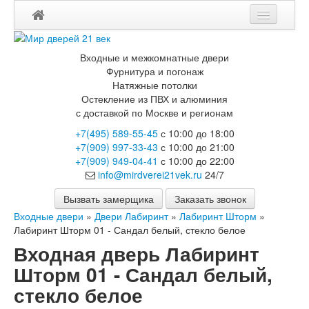
Мои заказы
Входные и межкомнатные двери
Корзина
Фурнитура и погонаж
Натяжные потолки
Остекление из ПВХ и алюминия
Каталог
с доставкой по Москве и регионам
Входные двери
+7(495) 589-55-45
с 10:00 до 18:00
Двери с терморазрывом для улицы
+7(909) 997-33-43
с 10:00 до 21:00
Противопожарные двери
+7(909) 949-04-41
с 10:00 до 22:00
Двери Бункер
info@mirdverei21vek.ru
24/7
Двери Лекс
Двери Термодор
Вызвать замерщика
Заказать звонок
Арктика
Входные двери
»
Двери Лабиринт
»
Лабиринт Шторм
»
Монолит
Лабиринт Шторм 01 - Сандал белый, стекло белое
Стайл
Входная дверь Лабиринт
Термо
Термо Лацио
Шторм 01 - Сандал белый,
Флагман
стекло белое
Электрозамок Смарт
Заводские двери