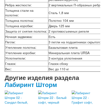
Лабиринт Эволаб
Ребра жесткости:
2 вертикальных П-образных ребра 
Двери Про
Толщина стали на
Сталь 1,8 мм
Двери Интекрон
полотне:
Интекрон Брайтон Антрацит
Толщина полотна:
Полотно 104 мм
Интекрон Вектор
Толщина коробки:
Дверь 125 мм
Интекрон Гектор
Защита от снятия полотна:
2 противосъемных ригеля
Интекрон Греция
Ночная задвижка:
Есть
Интекрон Италия
Интекрон Колизей
Петли:
3 петли на подшипниках скрытого т
Интекрон Колизей Белый
Утепление полотна:
Базальтовая плита
Интекрон Неаполь
Утепление коробки:
Минеральная плита URSA
Интекрон Олимпия
Уплотнители:
3 контура уплотнения
Интекрон Премьера
Глазок:
Глазок сбоку
Интекрон Профит
Вес:
Вес до 110 кг
Интекрон Ронда
Интекрон Сицилия
Другие изделия раздела
Интекрон Спарта Белая
Лабиринт Шторм
Интекрон Спарта Грей
Интекрон Термо
Интекрон Тетра
Интекрон Фараон
Интекрон Форте