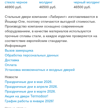
Двери АСД
46900 руб.
46500 руб.
46500 руб.
Двери Ратибор
Двери Аргус
Стальные двери компании «Лабиринт» изготавливаются в
Тамбурные двери
Йошкар-Оле, поэтому отличаются выгодной стоимостью.
Межкомнатные двери
Производство компании оснащено современным
Двери Альберо
оборудованием, в качестве материалов используются
Альянс
прочные сплавы стали, а каждое изделие проверяется на
Вест
соответствие европейским стандартам.
Галерея
Информация
Геометрия
Вызов замерщика
Графика
Обработка персональных данных
Империя
Доставка
Классика
Оплата
Лайн
Установка межкомнатных и входных дверей
Мегаполис
Мегаполис ГЛ
Новости
Неоклассика Про
Праздничные дни в мае 2026.
Скин
Праздничные дни в апреле 2026.
Тренд
Праздничные дни в марте 2026.
Двери ВанМарк
Акция на двери Termodoor!
Шпон текстурированный
График работы в январе 2026!
Эмалекс
Новые статьи